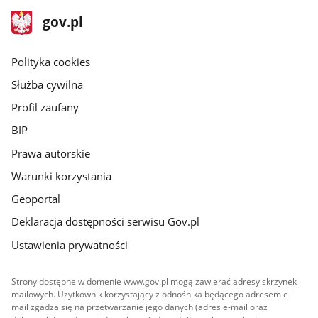
stopka
Strona
gov.pl
gov.pl
główna
gov.pl
Polityka cookies
Służba cywilna
Profil zaufany
BIP
Prawa autorskie
Warunki korzystania
Geoportal
Deklaracja dostępności serwisu Gov.pl
Ustawienia prywatności
Strony dostępne w domenie www.gov.pl mogą zawierać adresy skrzynek
mailowych. Użytkownik korzystający z odnośnika będącego adresem e-
mail zgadza się na przetwarzanie jego danych (adres e-mail oraz