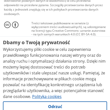
dobrowolnie podanych danych w wiadomości) w celu przesłania
odpowiedzi na przesłane pytania. Szczegóły przetwarzania danych przez
każdą z jednostek znajdują się w ich politykach przetwarzania danych
osobowych.
Treści tekstowe publikowane w serwisie (z
wyłączeniem treści audiowizualnych), są udostępniane
na licencji typu Creative Commons: uznanie autorstwa
- na tych samych warunkach 4.0 (CC BY-SA 4.0).
Materiały audiowizualne, w tym zdjęcia, materiały
Dbamy o Twoją prywatność
audio i wideo, są udostępniane na licencji typu
Creative Commons: uznanie autorstwa użycie
Wykorzystujemy pliki cookie w celu zapewnienia
niekomercyjne - bez utworów zależnych 4.0 (CC BY-
NC-ND 4.0), o ile nie jest to stwierdzone inaczej.
prawidłowego funkcjonowania naszej witryny oraz do
analizy ruchu i optymalizacji działania strony. Dzięki nim
możemy lepiej dostosować treści do potrzeb
użytkowników i stale ulepszać nasze usługi. Pamiętaj, że
informacje przechowywane w plikach cookie mogą
pozwalać na identyfikację konkretnego urządzenia lub
przeglądarki użytkownika, a więc potencjalnie stanowić
dane osobowe.
Polityka cookies
Odrzuć