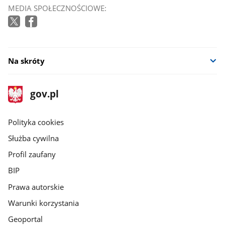
MEDIA SPOŁECZNOŚCIOWE:
Na skróty
stopka
Strona
gov.pl
gov.pl
główna
gov.pl
Polityka cookies
Służba cywilna
Profil zaufany
BIP
Prawa autorskie
Warunki korzystania
Geoportal