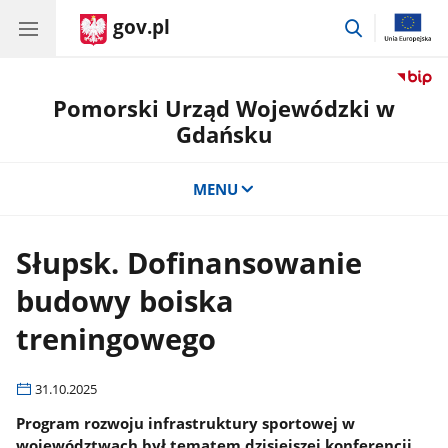
gov.pl
przejdź
do
wyszukiwar
Pomorski Urząd Wojewódzki w
Gdańsku
MENU
Słupsk. Dofinansowanie
budowy boiska
treningowego
31.10.2025
Program rozwoju infrastruktury sportowej w
województwach był tematem dzisiejszej konferencji