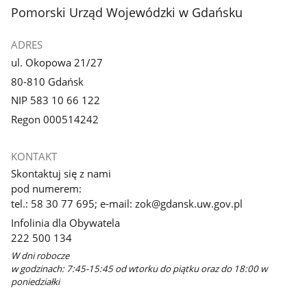
stopka
Pomorski Urząd Wojewódzki w Gdańsku
ADRES
ul. Okopowa 21/27
80-810 Gdańsk
NIP 583 10 66 122
Regon 000514242
KONTAKT
Skontaktuj się z nami
pod numerem:
tel.: 58 30 77 695; e-mail: zok@gdansk.uw.gov.pl
Infolinia dla Obywatela
222 500 134
W dni robocze
w godzinach: 7:45-15:45 od wtorku do piątku oraz do 18:00 w
poniedziałki