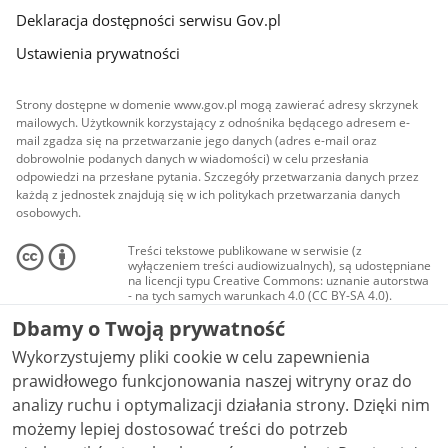
Deklaracja dostępności serwisu Gov.pl
Ustawienia prywatności
Strony dostępne w domenie www.gov.pl mogą zawierać adresy skrzynek
mailowych. Użytkownik korzystający z odnośnika będącego adresem e-
mail zgadza się na przetwarzanie jego danych (adres e-mail oraz
dobrowolnie podanych danych w wiadomości) w celu przesłania
odpowiedzi na przesłane pytania. Szczegóły przetwarzania danych przez
każdą z jednostek znajdują się w ich politykach przetwarzania danych
osobowych.
Treści tekstowe publikowane w serwisie (z
wyłączeniem treści audiowizualnych), są udostępniane
na licencji typu Creative Commons: uznanie autorstwa
- na tych samych warunkach 4.0 (CC BY-SA 4.0).
Materiały audiowizualne, w tym zdjęcia, materiały
Dbamy o Twoją prywatność
audio i wideo, są udostępniane na licencji typu
Creative Commons: uznanie autorstwa użycie
Wykorzystujemy pliki cookie w celu zapewnienia
niekomercyjne - bez utworów zależnych 4.0 (CC BY-
NC-ND 4.0), o ile nie jest to stwierdzone inaczej.
prawidłowego funkcjonowania naszej witryny oraz do
analizy ruchu i optymalizacji działania strony. Dzięki nim
możemy lepiej dostosować treści do potrzeb