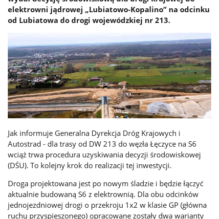
elektrowni jądrowej „Lubiatowo-Kopalino” na odcinku
od Lubiatowa do drogi wojewódzkiej nr 213.
Jak informuje Generalna Dyrekcja Dróg Krajowych i
Autostrad - dla trasy od DW 213 do węzła Łęczyce na S6
wciąż trwa procedura uzyskiwania decyzji środowiskowej
(DŚU). To kolejny krok do realizacji tej inwestycji.
Droga projektowana jest po nowym śladzie i będzie łączyć
aktualnie budowaną S6 z elektrownią. Dla obu odcinków
jednojezdniowej drogi o przekroju 1x2 w klasie GP (główna
ruchu przyspieszonego) opracowane zostały dwa warianty