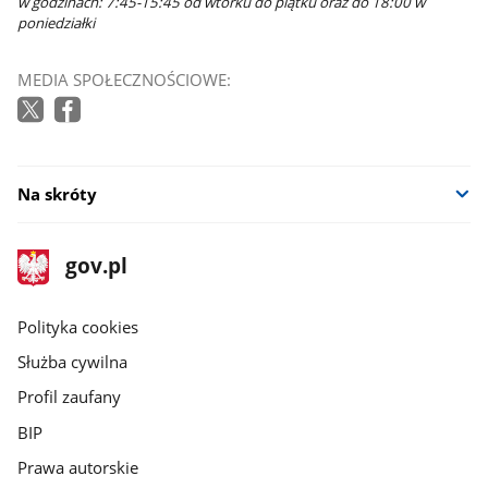
w godzinach: 7:45-15:45 od wtorku do piątku oraz do 18:00 w
poniedziałki
MEDIA SPOŁECZNOŚCIOWE:
Na skróty
stopka
Strona
gov.pl
gov.pl
główna
gov.pl
Polityka cookies
Służba cywilna
Profil zaufany
BIP
Prawa autorskie