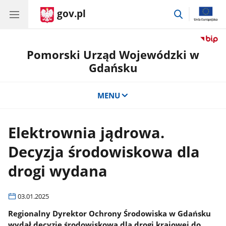
gov.pl
przejdź
do
wyszukiwar
Pomorski Urząd Wojewódzki w
Gdańsku
MENU
Elektrownia jądrowa.
Decyzja środowiskowa dla
drogi wydana
03.01.2025
Regionalny Dyrektor Ochrony Środowiska w Gdańsku
wydał decyzję środowiskową dla drogi krajowej do