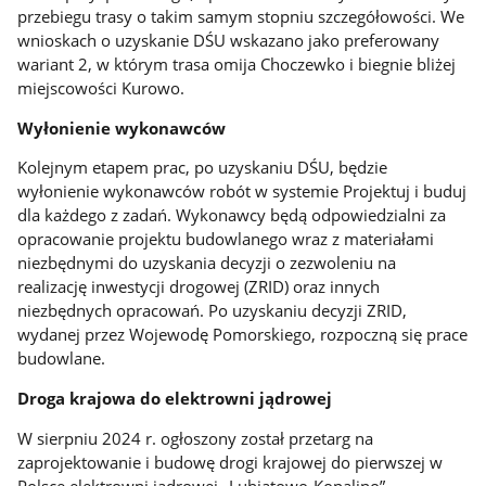
przebiegu trasy o takim samym stopniu szczegółowości. We
wnioskach o uzyskanie DŚU wskazano jako preferowany
wariant 2, w którym trasa omija Choczewko i biegnie bliżej
miejscowości Kurowo.
Wyłonienie wykonawców
Kolejnym etapem prac, po uzyskaniu DŚU, będzie
wyłonienie wykonawców robót w systemie Projektuj i buduj
dla każdego z zadań. Wykonawcy będą odpowiedzialni za
opracowanie projektu budowlanego wraz z materiałami
niezbędnymi do uzyskania decyzji o zezwoleniu na
realizację inwestycji drogowej (ZRID) oraz innych
niezbędnych opracowań. Po uzyskaniu decyzji ZRID,
wydanej przez Wojewodę Pomorskiego, rozpoczną się prace
budowlane.
Droga krajowa do elektrowni jądrowej
W sierpniu 2024 r. ogłoszony został przetarg na
zaprojektowanie i budowę drogi krajowej do pierwszej w
Polsce elektrowni jądrowej „Lubiatowo-Kopalino”,