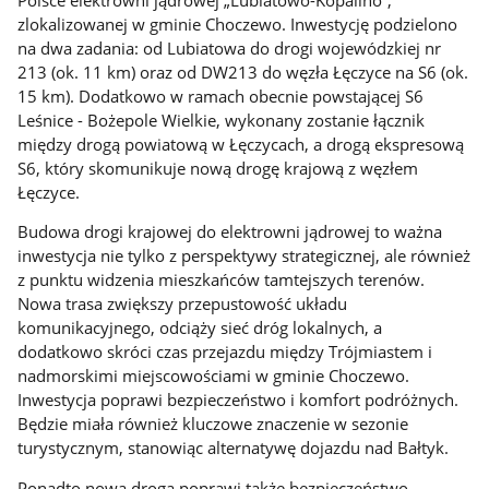
zlokalizowanej w gminie Choczewo. Inwestycję podzielono
na dwa zadania: od Lubiatowa do drogi wojewódzkiej nr
213 (ok. 11 km) oraz od DW213 do węzła Łęczyce na S6 (ok.
15 km). Dodatkowo w ramach obecnie powstającej S6
Leśnice - Bożepole Wielkie, wykonany zostanie łącznik
między drogą powiatową w Łęczycach, a drogą ekspresową
S6, który skomunikuje nową drogę krajową z węzłem
Łęczyce.
Budowa drogi krajowej do elektrowni jądrowej to ważna
inwestycja nie tylko z perspektywy strategicznej, ale również
z punktu widzenia mieszkańców tamtejszych terenów.
Nowa trasa zwiększy przepustowość układu
komunikacyjnego, odciąży sieć dróg lokalnych, a
dodatkowo skróci czas przejazdu między Trójmiastem i
nadmorskimi miejscowościami w gminie Choczewo.
Inwestycja poprawi bezpieczeństwo i komfort podróżnych.
Będzie miała również kluczowe znaczenie w sezonie
turystycznym, stanowiąc alternatywę dojazdu nad Bałtyk.
Ponadto nowa droga poprawi także bezpieczeństwo