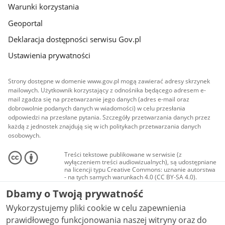
Warunki korzystania
Geoportal
Deklaracja dostępności serwisu Gov.pl
Ustawienia prywatności
Strony dostępne w domenie www.gov.pl mogą zawierać adresy skrzynek
mailowych. Użytkownik korzystający z odnośnika będącego adresem e-
mail zgadza się na przetwarzanie jego danych (adres e-mail oraz
dobrowolnie podanych danych w wiadomości) w celu przesłania
odpowiedzi na przesłane pytania. Szczegóły przetwarzania danych przez
każdą z jednostek znajdują się w ich politykach przetwarzania danych
osobowych.
Treści tekstowe publikowane w serwisie (z
wyłączeniem treści audiowizualnych), są udostępniane
na licencji typu Creative Commons: uznanie autorstwa
- na tych samych warunkach 4.0 (CC BY-SA 4.0).
Materiały audiowizualne, w tym zdjęcia, materiały
Dbamy o Twoją prywatność
audio i wideo, są udostępniane na licencji typu
Creative Commons: uznanie autorstwa użycie
Wykorzystujemy pliki cookie w celu zapewnienia
niekomercyjne - bez utworów zależnych 4.0 (CC BY-
NC-ND 4.0), o ile nie jest to stwierdzone inaczej.
prawidłowego funkcjonowania naszej witryny oraz do