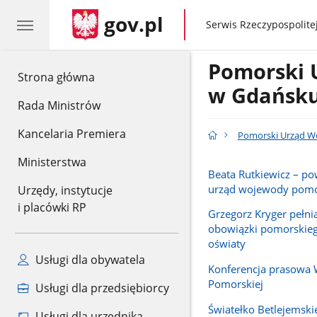
gov.pl
gov.pl
Serwis Rzeczypospolitej
Pomorski 
gov.pl
Strona główna
w Gdańsk
Rada Ministrów
Kancelaria Premiera
Pomorski Urząd W
Ministerstwa
Beata Rutkiewicz – p
urząd wojewody pomo
Urzędy, instytucje
i placówki RP
Grzegorz Kryger pełn
obowiązki pomorskieg
oświaty
Usługi dla obywatela
Konferencja prasowa
Pomorskiej
Usługi dla przedsiębiorcy
Światełko Betlejemski
Usługi dla urzędnika