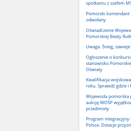
spotkaniu z szefem 
Pomorski komendant P
odwołany
Oświadczenie Wojew
Pomorskiej Beaty Rutk
Uwaga. Śnieg, zawieje 
Ogłoszenie o konkursi
stanowisko Pomorskie
Oświaty
Kwalifikacja wojskow
roku. Sprawdź gdzie i 
Wojewoda pomorska p
aukcję WOŚP wyjątko
przedmioty
Program integracyjn
Polsce. Dotacje przyz