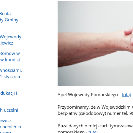
Beata
ady Gminy
 Wojewody
iewicz
y Romów w
ów komisji
wnościami.
1 stycznia
dukacji i
Apel Wojewody Pomorskiego -
tutaj
Przypominamy, że w Wojewódzkim C
h uczelni
bezpłatny (całodobowy) numer tel. 9
iewicz
Baza danych o miejscach tymczasow
 pełnienia
pomorskiego -
tutaj
ruszcz