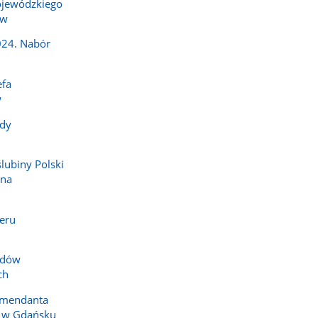
jewódzkiego
ów
024. Nabór
efa
w
dy
ślubiny Polski
 na
eru
zdów
ch
omendanta
i w Gdańsku