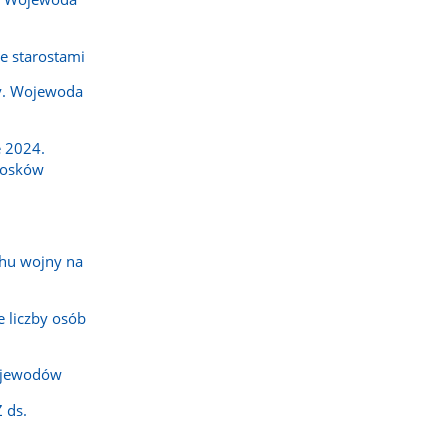
e starostami
y. Wojewoda
 2024.
iosków
hu wojny na
 liczby osób
ojewodów
 ds.