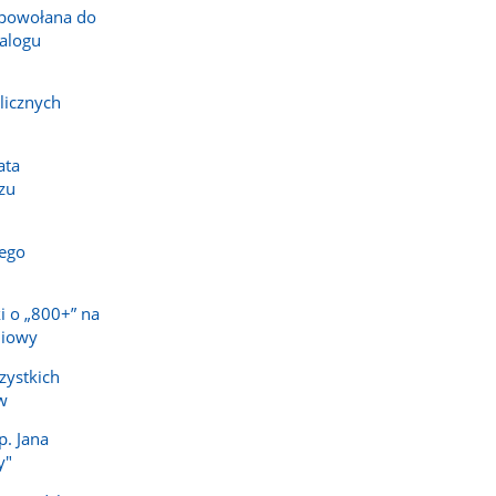
powołana do
alogu
licznych
ata
zu
ego
i o „800+” na
niowy
zystkich
w
p. Jana
y"