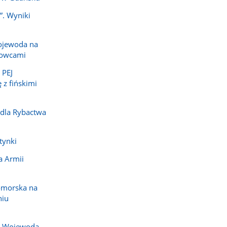
”. Wyniki
ojewoda na
dowcami
 PEJ
 z fińskimi
 dla Rybactwa
tynki
a Armii
omorska na
niu
j. Wojewoda