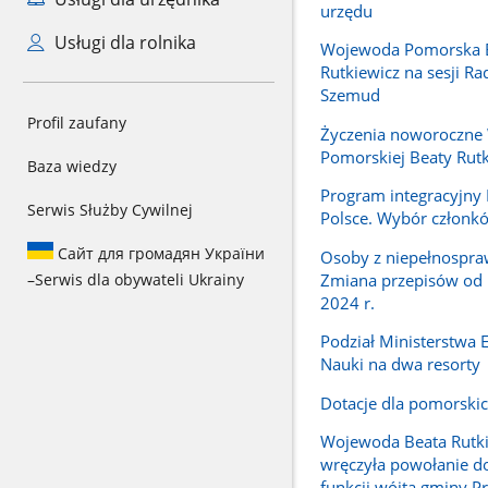
urzędu
Usługi dla rolnika
Wojewoda Pomorska 
Rutkiewicz na sesji R
Szemud
Profil zaufany
Życzenia noworoczne
Pomorskiej Beaty Rutk
Baza wiedzy
Program integracyjn
Serwis Służby Cywilnej
Polsce. Wybór członk
Сайт для громадян України
Osoby z niepełnospra
Zmiana przepisów od 
–
Serwis dla obywateli Ukrainy
2024 r.
Podział Ministerstwa E
Nauki na dwa resorty
Dotacje dla pomorskic
Wojewoda Beata Rutk
wręczyła powołanie do
funkcji wójta gminy P