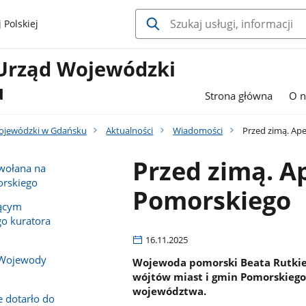
 Polskiej
Urząd Wojewódzki
u
Strona główna
O n
ojewódzki w Gdańsku
Aktualności
Wiadomości
Przed zimą. Ap
Przed zimą. 
owołana na
rskiego
Pomorskiego
iącym
o kuratora
16.11.2025
 Wojewody
Wojewoda pomorski Beata Rutkie
wójtów miast i gmin Pomorskieg
województwa.
e dotarło do