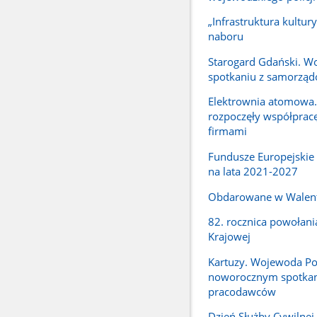
„Infrastruktura kultury
naboru
Starogard Gdański. W
spotkaniu z samorzą
Elektrownia atomowa.
rozpoczęły współpracę
firmami
Fundusze Europejskie
na lata 2021-2027
Obdarowane w Walen
82. rocznica powołani
Krajowej
Kartuzy. Wojewoda P
noworocznym spotka
pracodawców
Dzień Służby Cywilne