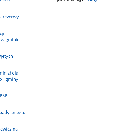
z rezerwy
ji i
 w gminie
jętych
ln zł dla
o i gminy
 PSP
pady śniegu,
ewicz na