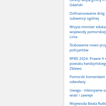
Gdański
Dofinansowanie dróg 
subwencji ogólnej
Wizyta minister edukac
wojewody pomorskiej
Linia
Ślubowanie nowo przy
policjantów
RFRD 2024. Prawie 9 m
powiatu kwidzyńskieg
Zblewo
Pomorski komendant
odwołany
Uwaga - intensywne o
wiatr i zawieje
Wojewoda Beata Rutki