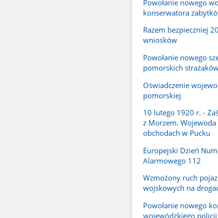
Powołanie nowego wo
konserwatora zabytk
Razem bezpieczniej 2
wniosków
Powołanie nowego sz
pomorskich strażakó
Oświadczenie wojewo
pomorskiej
10 lutego 1920 r. - Za
z Morzem. Wojewoda
obchodach w Pucku
Europejski Dzień Num
Alarmowego 112
Wzmożony ruch poja
wojskowych na droga
Powołanie nowego k
wojewódzkiego policj