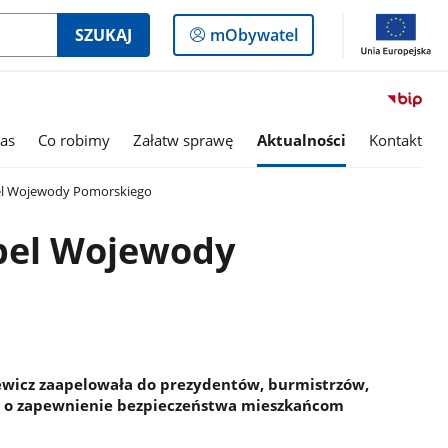
Logowanie
SZUKAJ
mObywatel
do
panelu
as
Co robimy
Załatw sprawę
Aktualności
Kontakt
el Wojewody Pomorskiego
Apel Wojewody
wicz zaapelowała do prezydentów, burmistrzów,
o o zapewnienie bezpieczeństwa mieszkańcom