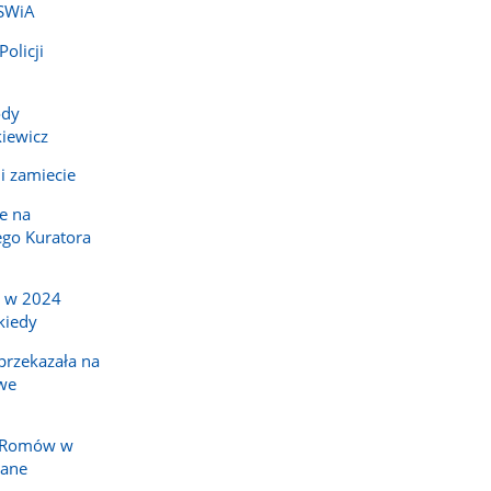
MSWiA
olicji
ody
iewicz
i zamiecie
e na
go Kuratora
a w 2024
kiedy
rzekazała na
we
y Romów w
nane