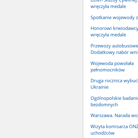
wręczyła medale
Spotkanie wojewody z
Honorowi krwiodawc
wręczyła medale
Przewozy autobusowe
Dodatkowy nabór wn
Wojewoda powołała
pełnomocników
Druga rocznica wybuc
Ukrainie
Ogólnopolskie badanie
bezdomnych
Warszawa. Narada w
Wizyta komisarza ONZ
uchodźców