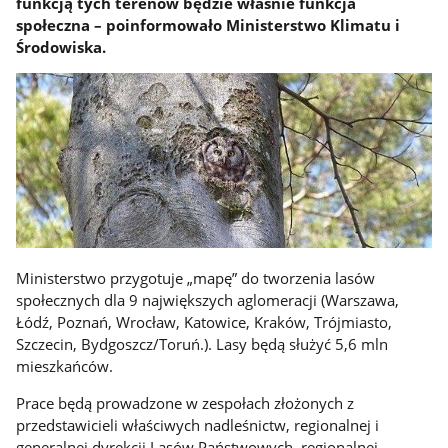
funkcją tych terenów będzie właśnie funkcja
społeczna – poinformowało Ministerstwo Klimatu i
Środowiska.
Ministerstwo przygotuje „mapę” do tworzenia lasów
społecznych dla 9 największych aglomeracji (Warszawa,
Łódź, Poznań, Wrocław, Katowice, Kraków, Trójmiasto,
Szczecin, Bydgoszcz/Toruń.). Lasy będą służyć 5,6 mln
mieszkańców.
Prace będą prowadzone w zespołach złożonych z
przedstawicieli właściwych nadleśnictw, regionalnej i
generalnej dyrekcji Lasów Państwowych, regionalnej