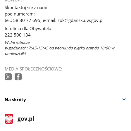
Skontaktuj się z nami
pod numerem:
tel.: 58 30 77 695; e-mail: zok@gdansk.uw.gov.pl
Infolinia dla Obywatela
222 500 134
W dni robocze
w godzinach: 7:45-15:45 od wtorku do piątku oraz do 18:00 w
poniedziałki
MEDIA SPOŁECZNOŚCIOWE:
Na skróty
stopka
Strona
gov.pl
gov.pl
główna