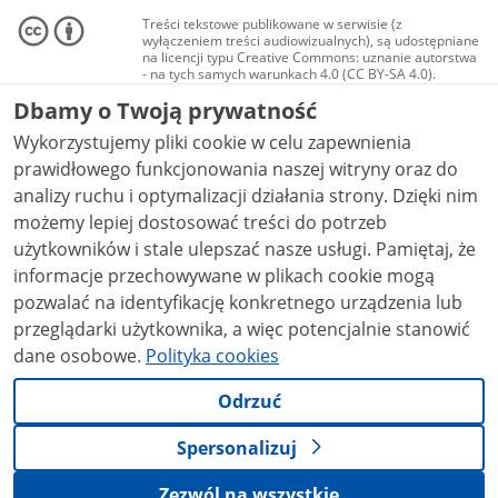
Treści tekstowe publikowane w serwisie (z
wyłączeniem treści audiowizualnych), są udostępniane
na licencji typu Creative Commons: uznanie autorstwa
- na tych samych warunkach 4.0 (CC BY-SA 4.0).
Materiały audiowizualne, w tym zdjęcia, materiały
Dbamy o Twoją prywatność
audio i wideo, są udostępniane na licencji typu
Creative Commons: uznanie autorstwa użycie
Wykorzystujemy pliki cookie w celu zapewnienia
niekomercyjne - bez utworów zależnych 4.0 (CC BY-
NC-ND 4.0), o ile nie jest to stwierdzone inaczej.
prawidłowego funkcjonowania naszej witryny oraz do
analizy ruchu i optymalizacji działania strony. Dzięki nim
możemy lepiej dostosować treści do potrzeb
użytkowników i stale ulepszać nasze usługi. Pamiętaj, że
informacje przechowywane w plikach cookie mogą
pozwalać na identyfikację konkretnego urządzenia lub
przeglądarki użytkownika, a więc potencjalnie stanowić
dane osobowe.
Polityka cookies
Odrzuć
Spersonalizuj
Zezwól na wszystkie