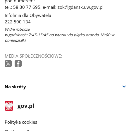
pod numerem:
tel.: 58 30 77 695; e-mail: zok@gdansk.uw.gov.pl
Infolinia dla Obywatela
222 500 134
W dni robocze
w godzinach: 7:45-15:45 od wtorku do piątku oraz do 18:00 w
poniedziałki
MEDIA SPOŁECZNOŚCIOWE:
Na skróty
stopka
Strona
gov.pl
gov.pl
główna
gov.pl
Polityka cookies