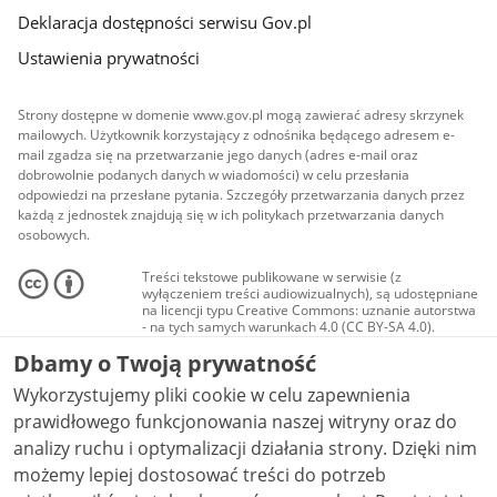
Deklaracja dostępności serwisu Gov.pl
Ustawienia prywatności
Strony dostępne w domenie www.gov.pl mogą zawierać adresy skrzynek
mailowych. Użytkownik korzystający z odnośnika będącego adresem e-
mail zgadza się na przetwarzanie jego danych (adres e-mail oraz
dobrowolnie podanych danych w wiadomości) w celu przesłania
odpowiedzi na przesłane pytania. Szczegóły przetwarzania danych przez
każdą z jednostek znajdują się w ich politykach przetwarzania danych
osobowych.
Treści tekstowe publikowane w serwisie (z
wyłączeniem treści audiowizualnych), są udostępniane
na licencji typu Creative Commons: uznanie autorstwa
- na tych samych warunkach 4.0 (CC BY-SA 4.0).
Materiały audiowizualne, w tym zdjęcia, materiały
Dbamy o Twoją prywatność
audio i wideo, są udostępniane na licencji typu
Creative Commons: uznanie autorstwa użycie
Wykorzystujemy pliki cookie w celu zapewnienia
niekomercyjne - bez utworów zależnych 4.0 (CC BY-
NC-ND 4.0), o ile nie jest to stwierdzone inaczej.
prawidłowego funkcjonowania naszej witryny oraz do
analizy ruchu i optymalizacji działania strony. Dzięki nim
możemy lepiej dostosować treści do potrzeb