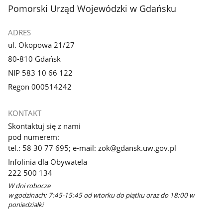
stopka
Pomorski Urząd Wojewódzki w Gdańsku
ADRES
ul. Okopowa 21/27
80-810 Gdańsk
NIP 583 10 66 122
Regon 000514242
KONTAKT
Skontaktuj się z nami
pod numerem:
tel.: 58 30 77 695; e-mail: zok@gdansk.uw.gov.pl
Infolinia dla Obywatela
222 500 134
W dni robocze
w godzinach: 7:45-15:45 od wtorku do piątku oraz do 18:00 w
poniedziałki