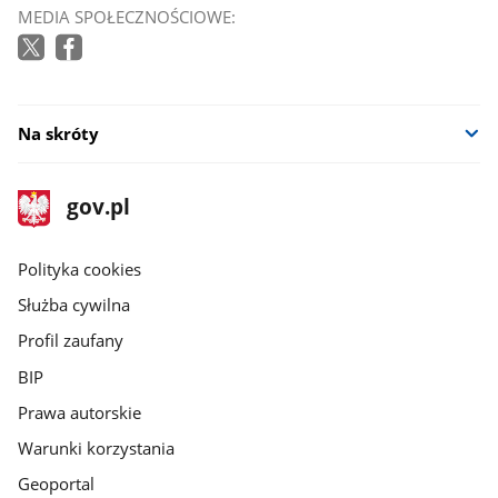
MEDIA SPOŁECZNOŚCIOWE:
Na skróty
stopka
Strona
gov.pl
gov.pl
główna
gov.pl
Polityka cookies
Służba cywilna
Profil zaufany
BIP
Prawa autorskie
Warunki korzystania
Geoportal