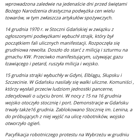
wprowadzona zaledwie na jedenaście dni przed świętami
Bożego Narodzenia drastyczna podwyżka cen wielu
towarów, w tym zwłaszcza artykułów spożywczych.
14 grudnia 1970 r. w Stoczni Gdańskiej w związku z
ogłoszonymi podwyżkami wybuchł strajk, który był
początkiem fali ulicznych manifestacji. Rozpoczęła się
grudniowa rewolta. Doszło do starć z milicją i szturmu na
gmachu KW. Przeciwko manifestującym, używając gazu
łzawiącego i petard, ruszyła milicja i wojsko.
15 grudnia strajki wybuchły w Gdyni, Elblągu, Słupsku i
Szczecinie. W Gdańsku nasilały się walki uliczne. Komuniści ,
którzy wysłali przeciw ludziom jednostki pancerne,
zdecydowali o użyciu broni. W nocy z 15 na 16 grudnia
wojsko otoczyło stocznię i port. Demonstracje w Gdańsku
trwały także16 grudnia. Zablokowano Stocznię im. Lenina, a
do próbujących z niej wyjść na ulicę robotników, wojsko
otworzyło ogień.
Pacyfikacja robotniczego protestu na Wybrzeżu w grudniu