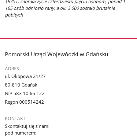
1970 r. zabrała życie czterdziestu pięciu osobom, ponad 1
165 osób odniosło rany, a ok. 3 000 zostało brutalnie
pobitych
stopka
Pomorski Urząd Wojewódzki w Gdańsku
ADRES
ul. Okopowa 21/27
80-810 Gdańsk
NIP 583 10 66 122
Regon 000514242
KONTAKT
Skontaktuj się z nami
pod numerem: