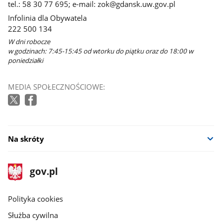
tel.: 58 30 77 695; e-mail: zok@gdansk.uw.gov.pl
Infolinia dla Obywatela
222 500 134
W dni robocze
w godzinach: 7:45-15:45 od wtorku do piątku oraz do 18:00 w
poniedziałki
MEDIA SPOŁECZNOŚCIOWE:
Na skróty
stopka
Strona
gov.pl
gov.pl
główna
gov.pl
Polityka cookies
Służba cywilna