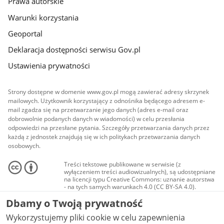
Prawa autorskie
Warunki korzystania
Geoportal
Deklaracja dostępności serwisu Gov.pl
Ustawienia prywatności
Strony dostępne w domenie www.gov.pl mogą zawierać adresy skrzynek
mailowych. Użytkownik korzystający z odnośnika będącego adresem e-
mail zgadza się na przetwarzanie jego danych (adres e-mail oraz
dobrowolnie podanych danych w wiadomości) w celu przesłania
odpowiedzi na przesłane pytania. Szczegóły przetwarzania danych przez
każdą z jednostek znajdują się w ich politykach przetwarzania danych
osobowych.
Treści tekstowe publikowane w serwisie (z
wyłączeniem treści audiowizualnych), są udostępniane
na licencji typu Creative Commons: uznanie autorstwa
- na tych samych warunkach 4.0 (CC BY-SA 4.0).
Materiały audiowizualne, w tym zdjęcia, materiały
Dbamy o Twoją prywatność
audio i wideo, są udostępniane na licencji typu
Creative Commons: uznanie autorstwa użycie
Wykorzystujemy pliki cookie w celu zapewnienia
niekomercyjne - bez utworów zależnych 4.0 (CC BY-