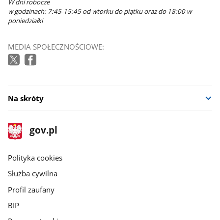
W dni robocze
w godzinach: 7:45-15:45 od wtorku do piątku oraz do 18:00 w
poniedziałki
MEDIA SPOŁECZNOŚCIOWE:
Na skróty
stopka
Strona
gov.pl
gov.pl
główna
gov.pl
Polityka cookies
Służba cywilna
Profil zaufany
BIP