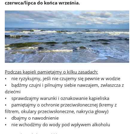
czerwca/lipca do końca września.
Podczas kąpieli pamiętajmy o kilku zasadach:
• nie ryzykujmy, jeśli nie czujemy się pewnie w wodzie
• bądźmy czujni i pilnujmy siebie nawzajem, zwłaszcza z
dziećmi
• sprawdzajmy warunki i oznakowanie kąpieliska
• pamiętajmy o ochronie przeciwsłonecznej (kremy z
filtrem, okulary przeciwsłoneczne, nakrycia głowy)
• dbajmy o nawodnienie
• nie wchodźmy do wody pod wpływem alkoholu