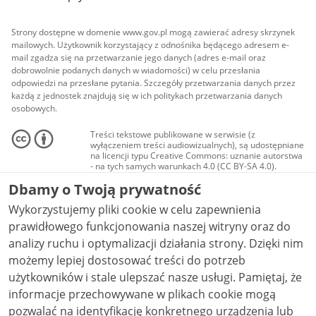
Strony dostępne w domenie www.gov.pl mogą zawierać adresy skrzynek
mailowych. Użytkownik korzystający z odnośnika będącego adresem e-
mail zgadza się na przetwarzanie jego danych (adres e-mail oraz
dobrowolnie podanych danych w wiadomości) w celu przesłania
odpowiedzi na przesłane pytania. Szczegóły przetwarzania danych przez
każdą z jednostek znajdują się w ich politykach przetwarzania danych
osobowych.
Treści tekstowe publikowane w serwisie (z
wyłączeniem treści audiowizualnych), są udostępniane
na licencji typu Creative Commons: uznanie autorstwa
- na tych samych warunkach 4.0 (CC BY-SA 4.0).
Materiały audiowizualne, w tym zdjęcia, materiały
Dbamy o Twoją prywatność
audio i wideo, są udostępniane na licencji typu
Creative Commons: uznanie autorstwa użycie
Wykorzystujemy pliki cookie w celu zapewnienia
niekomercyjne - bez utworów zależnych 4.0 (CC BY-
NC-ND 4.0), o ile nie jest to stwierdzone inaczej.
prawidłowego funkcjonowania naszej witryny oraz do
analizy ruchu i optymalizacji działania strony. Dzięki nim
możemy lepiej dostosować treści do potrzeb
użytkowników i stale ulepszać nasze usługi. Pamiętaj, że
informacje przechowywane w plikach cookie mogą
pozwalać na identyfikację konkretnego urządzenia lub