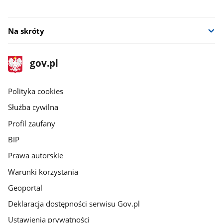
Na skróty
stopka
Strona
gov.pl
gov.pl
główna
gov.pl
Polityka cookies
Służba cywilna
Profil zaufany
BIP
Prawa autorskie
Warunki korzystania
Geoportal
Deklaracja dostępności serwisu Gov.pl
Ustawienia prywatności