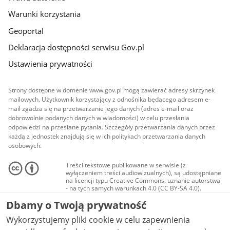
Warunki korzystania
Geoportal
Deklaracja dostępności serwisu Gov.pl
Ustawienia prywatności
Strony dostępne w domenie www.gov.pl mogą zawierać adresy skrzynek
mailowych. Użytkownik korzystający z odnośnika będącego adresem e-
mail zgadza się na przetwarzanie jego danych (adres e-mail oraz
dobrowolnie podanych danych w wiadomości) w celu przesłania
odpowiedzi na przesłane pytania. Szczegóły przetwarzania danych przez
każdą z jednostek znajdują się w ich politykach przetwarzania danych
osobowych.
Treści tekstowe publikowane w serwisie (z
wyłączeniem treści audiowizualnych), są udostępniane
na licencji typu Creative Commons: uznanie autorstwa
- na tych samych warunkach 4.0 (CC BY-SA 4.0).
Materiały audiowizualne, w tym zdjęcia, materiały
Dbamy o Twoją prywatność
audio i wideo, są udostępniane na licencji typu
Creative Commons: uznanie autorstwa użycie
Wykorzystujemy pliki cookie w celu zapewnienia
niekomercyjne - bez utworów zależnych 4.0 (CC BY-
NC-ND 4.0), o ile nie jest to stwierdzone inaczej.