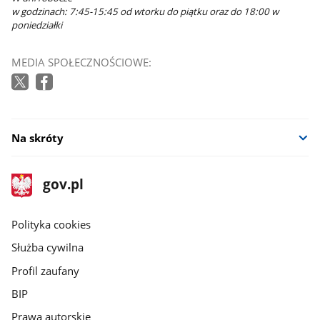
w godzinach: 7:45-15:45 od wtorku do piątku oraz do 18:00 w
poniedziałki
MEDIA SPOŁECZNOŚCIOWE:
Na skróty
stopka
Strona
gov.pl
gov.pl
główna
gov.pl
Polityka cookies
Służba cywilna
Profil zaufany
BIP
Prawa autorskie