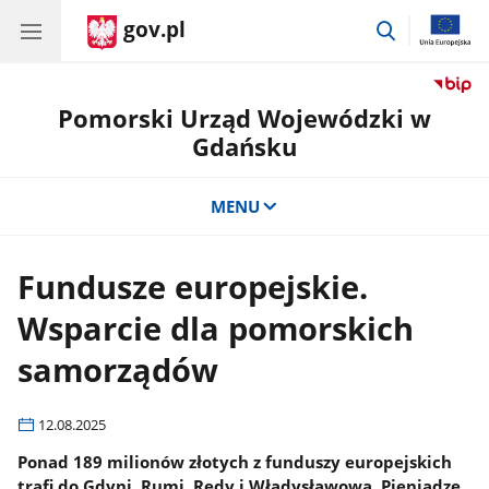
gov.pl
przejdź
do
wyszukiwar
Pomorski Urząd Wojewódzki w
Gdańsku
MENU
Fundusze europejskie.
Wsparcie dla pomorskich
samorządów
12.08.2025
Ponad 189 milionów złotych z funduszy europejskich
trafi do Gdyni, Rumi, Redy i Władysławowa. Pieniądze