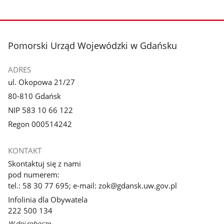
stopka
Pomorski Urząd Wojewódzki w Gdańsku
ADRES
ul. Okopowa 21/27
80-810 Gdańsk
NIP 583 10 66 122
Regon 000514242
KONTAKT
Skontaktuj się z nami
pod numerem:
tel.: 58 30 77 695; e-mail: zok@gdansk.uw.gov.pl
Infolinia dla Obywatela
222 500 134
W dni robocze