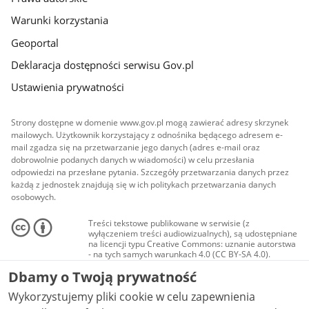
Warunki korzystania
Geoportal
Deklaracja dostępności serwisu Gov.pl
Ustawienia prywatności
Strony dostępne w domenie www.gov.pl mogą zawierać adresy skrzynek
mailowych. Użytkownik korzystający z odnośnika będącego adresem e-
mail zgadza się na przetwarzanie jego danych (adres e-mail oraz
dobrowolnie podanych danych w wiadomości) w celu przesłania
odpowiedzi na przesłane pytania. Szczegóły przetwarzania danych przez
każdą z jednostek znajdują się w ich politykach przetwarzania danych
osobowych.
Treści tekstowe publikowane w serwisie (z
wyłączeniem treści audiowizualnych), są udostępniane
na licencji typu Creative Commons: uznanie autorstwa
- na tych samych warunkach 4.0 (CC BY-SA 4.0).
Materiały audiowizualne, w tym zdjęcia, materiały
Dbamy o Twoją prywatność
audio i wideo, są udostępniane na licencji typu
Creative Commons: uznanie autorstwa użycie
Wykorzystujemy pliki cookie w celu zapewnienia
niekomercyjne - bez utworów zależnych 4.0 (CC BY-
NC-ND 4.0), o ile nie jest to stwierdzone inaczej.