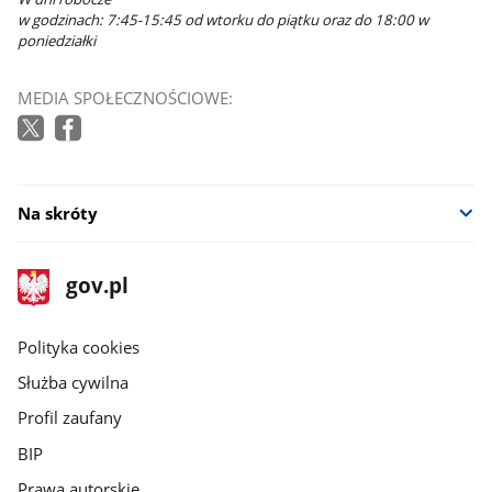
w godzinach: 7:45-15:45 od wtorku do piątku oraz do 18:00 w
poniedziałki
MEDIA SPOŁECZNOŚCIOWE:
Na skróty
stopka
Strona
gov.pl
gov.pl
główna
gov.pl
Polityka cookies
Służba cywilna
Profil zaufany
BIP
Prawa autorskie