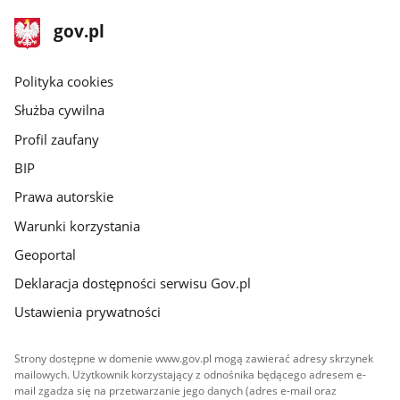
stopka
Strona
gov.pl
gov.pl
główna
gov.pl
Polityka cookies
Służba cywilna
Profil zaufany
BIP
Prawa autorskie
Warunki korzystania
Geoportal
Deklaracja dostępności serwisu Gov.pl
Ustawienia prywatności
Strony dostępne w domenie www.gov.pl mogą zawierać adresy skrzynek
mailowych. Użytkownik korzystający z odnośnika będącego adresem e-
mail zgadza się na przetwarzanie jego danych (adres e-mail oraz