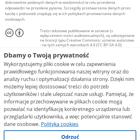
dobrowolnie podanych danych w wiadomości) w celu przesłania
odpowiedzi na przesłane pytania. Szczegóły przetwarzania danych przez
każdą z jednostek znajdują się w ich politykach przetwarzania danych
osobowych.
Treści tekstowe publikowane w serwisie (z
wyłączeniem treści audiowizualnych), są udostępniane
na licencji typu Creative Commons: uznanie autorstwa
- na tych samych warunkach 4.0 (CC BY-SA 4.0).
Materiały audiowizualne, w tym zdjęcia, materiały
Dbamy o Twoją prywatność
audio i wideo, są udostępniane na licencji typu
Creative Commons: uznanie autorstwa użycie
Wykorzystujemy pliki cookie w celu zapewnienia
niekomercyjne - bez utworów zależnych 4.0 (CC BY-
NC-ND 4.0), o ile nie jest to stwierdzone inaczej.
prawidłowego funkcjonowania naszej witryny oraz do
analizy ruchu i optymalizacji działania strony. Dzięki nim
możemy lepiej dostosować treści do potrzeb
użytkowników i stale ulepszać nasze usługi. Pamiętaj, że
informacje przechowywane w plikach cookie mogą
pozwalać na identyfikację konkretnego urządzenia lub
przeglądarki użytkownika, a więc potencjalnie stanowić
dane osobowe.
Polityka cookies
Odrzuć