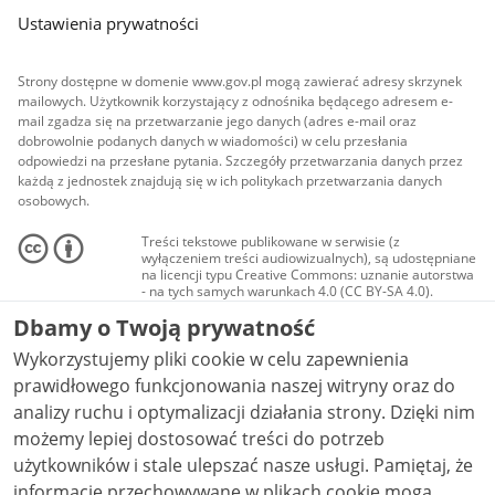
Ustawienia prywatności
Strony dostępne w domenie www.gov.pl mogą zawierać adresy skrzynek
mailowych. Użytkownik korzystający z odnośnika będącego adresem e-
mail zgadza się na przetwarzanie jego danych (adres e-mail oraz
dobrowolnie podanych danych w wiadomości) w celu przesłania
odpowiedzi na przesłane pytania. Szczegóły przetwarzania danych przez
każdą z jednostek znajdują się w ich politykach przetwarzania danych
osobowych.
Treści tekstowe publikowane w serwisie (z
wyłączeniem treści audiowizualnych), są udostępniane
na licencji typu Creative Commons: uznanie autorstwa
- na tych samych warunkach 4.0 (CC BY-SA 4.0).
Materiały audiowizualne, w tym zdjęcia, materiały
Dbamy o Twoją prywatność
audio i wideo, są udostępniane na licencji typu
Creative Commons: uznanie autorstwa użycie
Wykorzystujemy pliki cookie w celu zapewnienia
niekomercyjne - bez utworów zależnych 4.0 (CC BY-
NC-ND 4.0), o ile nie jest to stwierdzone inaczej.
prawidłowego funkcjonowania naszej witryny oraz do
analizy ruchu i optymalizacji działania strony. Dzięki nim
możemy lepiej dostosować treści do potrzeb
użytkowników i stale ulepszać nasze usługi. Pamiętaj, że
informacje przechowywane w plikach cookie mogą