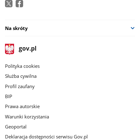
Na skróty
stopka
Strona
gov.pl
gov.pl
główna
gov.pl
Polityka cookies
Służba cywilna
Profil zaufany
BIP
Prawa autorskie
Warunki korzystania
Geoportal
Deklaracja dostępności serwisu Gov.pl