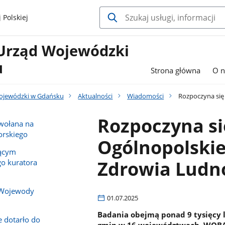
 Polskiej
Urząd Wojewódzki
u
Strona główna
O n
ojewódzki w Gdańsku
Aktualności
Wiadomości
Rozpoczyna się
Rozpoczyna s
owołana na
rskiego
Ogólnopolskie
iącym
Zdrowia Ludn
o kuratora
 Wojewody
01.07.2025
Badania obejmą ponad 9 tysięcy 
e dotarło do
gmin w 16 województwach. WOBASZ