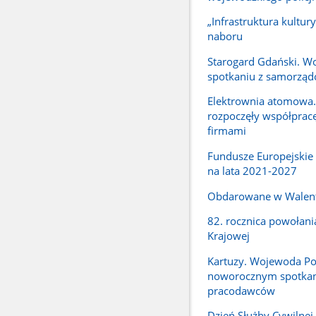
„Infrastruktura kultury
naboru
Starogard Gdański. W
spotkaniu z samorzą
Elektrownia atomowa.
rozpoczęły współpracę
firmami
Fundusze Europejskie
na lata 2021-2027
Obdarowane w Walen
82. rocznica powołani
Krajowej
Kartuzy. Wojewoda P
noworocznym spotka
pracodawców
Dzień Służby Cywilne