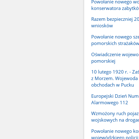
Powołanie nowego wo
konserwatora zabytk
Razem bezpieczniej 2
wniosków
Powołanie nowego sz
pomorskich strażakó
Oświadczenie wojewo
pomorskiej
10 lutego 1920 r. - Za
z Morzem. Wojewoda
obchodach w Pucku
Europejski Dzień Num
Alarmowego 112
Wzmożony ruch poja
wojskowych na droga
Powołanie nowego k
wojewódzkiego policj