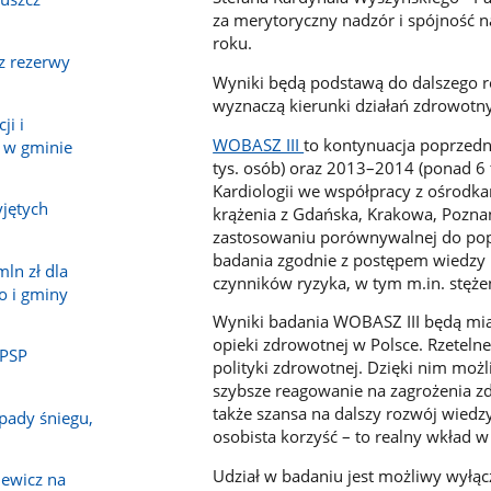
za merytoryczny nadzór i spójność 
roku.
z rezerwy
Wyniki będą podstawą do dalszego 
wyznaczą kierunki działań zdrowotnyc
ji i
WOBASZ III
to kontynuacja poprzedn
 w gminie
tys. osób) oraz 2013–2014 (ponad 6 
Kardiologii we współpracy z ośrodk
jętych
krążenia z Gdańska, Krakowa, Poznani
zastosowaniu porównywalnej do poprz
badania zgodnie z postępem wiedzy
ln zł dla
czynników ryzyka, w tym m.in. stężen
o i gminy
Wyniki badania WOBASZ III będą miał
opieki zdrowotnej w Polsce. Rzeteln
 PSP
polityki zdrowotnej. Dzięki nim moż
szybsze reagowanie na zagrożenia zd
także szansa na dalszy rozwój wiedz
pady śniegu,
osobista korzyść – to realny wkład 
Udział w badaniu jest możliwy wyłą
ewicz na