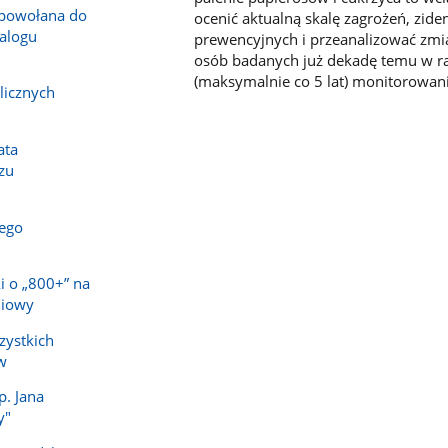
powołana do
ocenić aktualną skalę zagrożeń, zid
alogu
prewencyjnych i przeanalizować zmian
osób badanych już dekadę temu w ra
(maksymalnie co 5 lat) monitorowan
licznych
ata
zu
ego
i o „800+” na
niowy
zystkich
w
p. Jana
y"