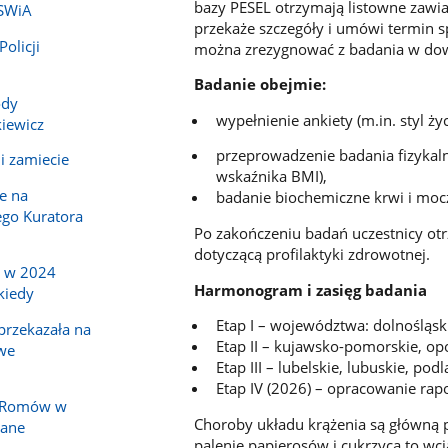
bazy PESEL otrzymają listowne zawiad
MSWiA
przekaże szczegóły i umówi termin s
olicji
można zrezygnować z badania w do
Badanie obejmie:
ody
wypełnienie ankiety (m.in. styl ży
iewicz
przeprowadzenie badania fizykalne
i zamiecie
wskaźnika BMI),
e na
badanie biochemiczne krwi i moc
go Kuratora
Po zakończeniu badań uczestnicy otr
dotyczącą profilaktyki zdrowotnej.
a w 2024
Harmonogram i zasięg badania
kiedy
Etap I – województwa: dolnośląski
rzekazała na
Etap II – kujawsko-pomorskie, o
we
Etap III – lubelskie, lubuskie, po
Etap IV (2026) – opracowanie rap
y Romów w
Choroby układu krążenia są główną p
nane
palenie papierosów i cukrzyca to w