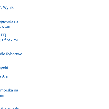
”. Wyniki
ojewoda na
dowcami
 PEJ
 z fińskimi
 dla Rybactwa
tynki
a Armii
omorska na
niu
j. Wojewoda