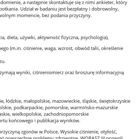
omienie, a następnie skontaktuje się z nimi ankieter, który
potkania. Udział w badaniu jest bezpłatny i dobrowolny,
wolnym momencie, bez podania przyczyny.
cia, dieta, używki, aktywność fizyczna, psychologia),
go (m.in. ciśnienie, waga, wzrost, obwód talii, określenie
zu.
zymają wyniki, ciśnieniomierz oraz broszurę informacyjną
e, łódzkie, małopolskie, mazowieckie, śląskie, świętokrzyskie
polskie, podkarpackie, pomorskie, warmińsko-mazurskie
dlaskie, wielkopolskie, zachodniopomorskie
ortu końcowego i publikacja wyników.
rzyczyną zgonów w Polsce. Wysokie ciśnienie, otyłość,
ciąż powszechne problemy zdrowotne. WOBASZ III pozwoli