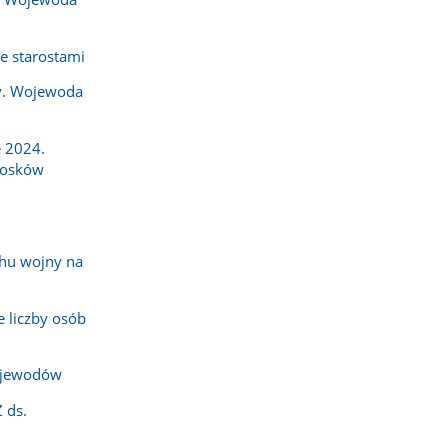
e starostami
y. Wojewoda
 2024.
iosków
hu wojny na
 liczby osób
ojewodów
 ds.