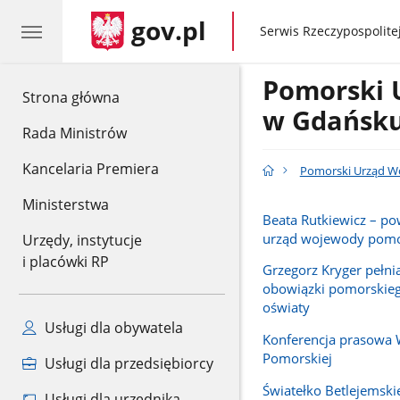
gov.pl
gov.pl
Serwis Rzeczypospolitej
Pomorski 
gov.pl
Strona główna
w Gdańsk
Rada Ministrów
Kancelaria Premiera
Pomorski Urząd W
Ministerstwa
Beata Rutkiewicz – p
urząd wojewody pomo
Urzędy, instytucje
i placówki RP
Grzegorz Kryger pełn
obowiązki pomorskieg
oświaty
Usługi dla obywatela
Konferencja prasowa
Pomorskiej
Usługi dla przedsiębiorcy
Światełko Betlejemski
Usługi dla urzędnika