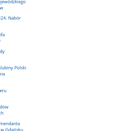
jewódzkiego
ów
024. Nabór
efa
w
dy
ślubiny Polski
 na
eru
zdów
ch
omendanta
i w Gdańsku