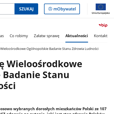
Logowanie
SZUKAJ
mObywatel
do
panelu
as
Co robimy
Załatw sprawę
Aktualności
Kontakt
 Wieloośrodkowe Ogólnopolskie Badanie Stanu Zdrowia Ludności
ię Wieloośrodkowe
 Badanie Stanu
ości
losowo wybranych dorosłych mieszkańców Polski ze 107
 odpowie na pytanie, jaki jest stan zdrowia Polaków