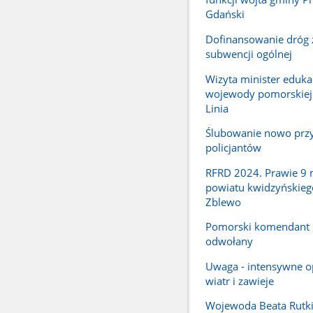
Gdański
Dofinansowanie dróg 
subwencji ogólnej
Wizyta minister edukac
wojewody pomorskiej
Linia
Ślubowanie nowo przy
policjantów
RFRD 2024. Prawie 9 m
powiatu kwidzyńskieg
Zblewo
Pomorski komendant
odwołany
Uwaga - intensywne o
wiatr i zawieje
Wojewoda Beata Rutki