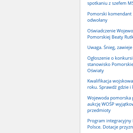
spotkaniu z szefem 
Pomorski komendant P
odwołany
Oświadczenie Wojew
Pomorskiej Beaty Rutk
Uwaga. Śnieg, zawieje 
Ogłoszenie o konkursi
stanowisko Pomorskie
Oświaty
Kwalifikacja wojskow
roku. Sprawdź gdzie i 
Wojewoda pomorska p
aukcję WOŚP wyjątko
przedmioty
Program integracyjn
Polsce. Dotacje przyz