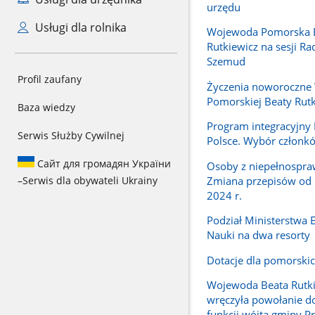
urzędu
Usługi dla rolnika
Wojewoda Pomorska 
Rutkiewicz na sesji R
Szemud
Profil zaufany
Życzenia noworoczne
Pomorskiej Beaty Rutk
Baza wiedzy
Program integracyjn
Serwis Służby Cywilnej
Polsce. Wybór członk
Сайт для громадян України
Osoby z niepełnospra
Zmiana przepisów od 
–
Serwis dla obywateli Ukrainy
2024 r.
Podział Ministerstwa E
Nauki na dwa resorty
Dotacje dla pomorskic
Wojewoda Beata Rutk
wręczyła powołanie do
funkcji wójta gminy P