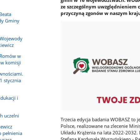
ze szczególnym uwzględnieniem c
przyczyną zgonów w naszym kraju
Beata
ady Gminy
 Wojewody
iewicz
y Romów w
ów komisji
wnościami.
1 stycznia
dukacji i
h uczelni
Trzecia edycja badania WOBASZ to j
Polsce, realizowane na zlecenie M
iewicz
Układu Krążenia na lata 2022-2032. 
 pełnienia
Stefana Kardynała Wyszyńskiego - 
ruszcz