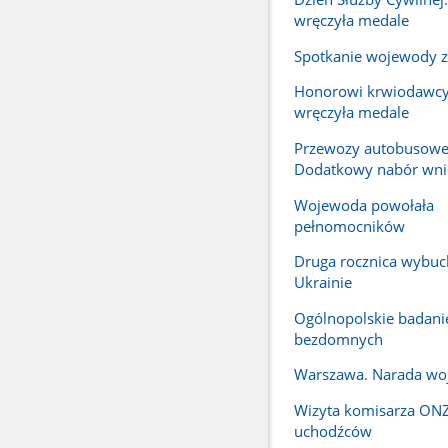
wręczyła medale
Spotkanie wojewody z
Honorowi krwiodawc
wręczyła medale
Przewozy autobusowe
Dodatkowy nabór wn
Wojewoda powołała
pełnomocników
Druga rocznica wybuc
Ukrainie
Ogólnopolskie badanie
bezdomnych
Warszawa. Narada w
Wizyta komisarza ONZ
uchodźców