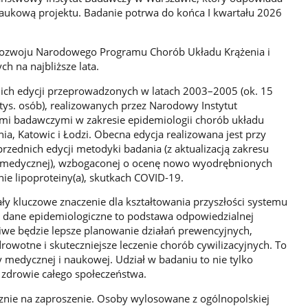
naukową projektu. Badanie potrwa do końca I kwartału 2026
rozwoju Narodowego Programu Chorób Układu Krążenia i
h na najbliższe lata.
ich edycji przeprowadzonych w latach 2003–2005 (ok. 15
tys. osób), realizowanych przez Narodowy Instytut
ami badawczymi w zakresie epidemiologii chorób układu
a, Katowic i Łodzi. Obecna edycja realizowana jest przy
ednich edycji metodyki badania (z aktualizacją zakresu
 medycznej), wzbogaconej o ocenę nowo wyodrębnionych
ie lipoproteiny(a), skutkach COVID-19.
y kluczowe znaczenie dla kształtowania przyszłości systemu
e dane epidemiologiczne to podstawa odpowiedzialnej
liwe będzie lepsze planowanie działań prewencyjnych,
rowotne i skuteczniejsze leczenie chorób cywilizacyjnych. To
y medycznej i naukowej. Udział w badaniu to nie tylko
w zdrowie całego społeczeństwa.
cznie na zaproszenie. Osoby wylosowane z ogólnopolskiej