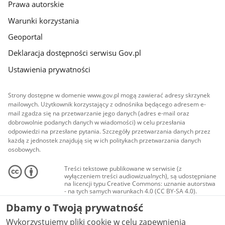
Prawa autorskie
Warunki korzystania
Geoportal
Deklaracja dostępności serwisu Gov.pl
Ustawienia prywatności
Strony dostępne w domenie www.gov.pl mogą zawierać adresy skrzynek
mailowych. Użytkownik korzystający z odnośnika będącego adresem e-
mail zgadza się na przetwarzanie jego danych (adres e-mail oraz
dobrowolnie podanych danych w wiadomości) w celu przesłania
odpowiedzi na przesłane pytania. Szczegóły przetwarzania danych przez
każdą z jednostek znajdują się w ich politykach przetwarzania danych
osobowych.
Treści tekstowe publikowane w serwisie (z
wyłączeniem treści audiowizualnych), są udostępniane
na licencji typu Creative Commons: uznanie autorstwa
- na tych samych warunkach 4.0 (CC BY-SA 4.0).
Materiały audiowizualne, w tym zdjęcia, materiały
Dbamy o Twoją prywatność
audio i wideo, są udostępniane na licencji typu
Creative Commons: uznanie autorstwa użycie
Wykorzystujemy pliki cookie w celu zapewnienia
niekomercyjne - bez utworów zależnych 4.0 (CC BY-