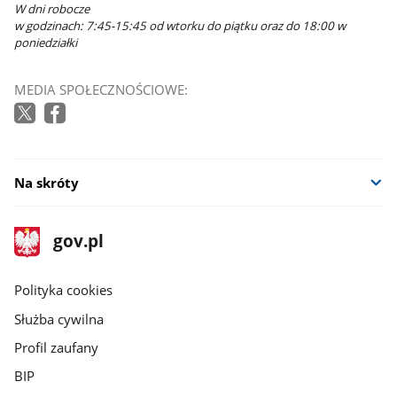
W dni robocze
w godzinach: 7:45-15:45 od wtorku do piątku oraz do 18:00 w
poniedziałki
MEDIA SPOŁECZNOŚCIOWE:
Na skróty
stopka
Strona
gov.pl
gov.pl
główna
gov.pl
Polityka cookies
Służba cywilna
Profil zaufany
BIP