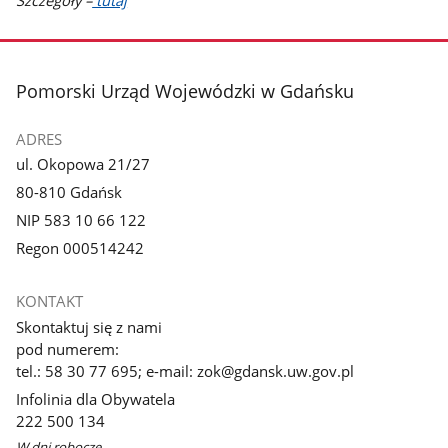
stopka
Pomorski Urząd Wojewódzki w Gdańsku
ADRES
ul. Okopowa 21/27
80-810 Gdańsk
NIP 583 10 66 122
Regon 000514242
KONTAKT
Skontaktuj się z nami
pod numerem:
tel.: 58 30 77 695; e-mail: zok@gdansk.uw.gov.pl
Infolinia dla Obywatela
222 500 134
W dni robocze