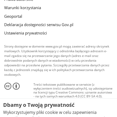
Warunki korzystania
Geoportal
Deklaracja dostępności serwisu Gov.pl
Ustawienia prywatności
Strony dostępne w domenie www.gov.pl mogą zawierać adresy skrzynek
mailowych. Użytkownik korzystający z odnośnika będącego adresem e-
mail zgadza się na przetwarzanie jego danych (adres e-mail oraz
dobrowolnie podanych danych w wiadomości) w celu przesłania
odpowiedzi na przesłane pytania. Szczegóły przetwarzania danych przez
każdą z jednostek znajdują się w ich politykach przetwarzania danych
osobowych.
Treści tekstowe publikowane w serwisie (z
wyłączeniem treści audiowizualnych), są udostępniane
na licencji typu Creative Commons: uznanie autorstwa
- na tych samych warunkach 4.0 (CC BY-SA 4.0).
Materiały audiowizualne, w tym zdjęcia, materiały
Dbamy o Twoją prywatność
audio i wideo, są udostępniane na licencji typu
Creative Commons: uznanie autorstwa użycie
Wykorzystujemy pliki cookie w celu zapewnienia
niekomercyjne - bez utworów zależnych 4.0 (CC BY-
NC-ND 4.0), o ile nie jest to stwierdzone inaczej.