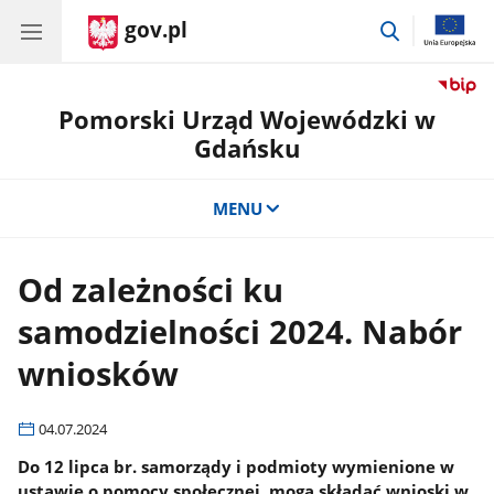
gov.pl
przejdź
do
wyszukiwar
Pomorski Urząd Wojewódzki w
Gdańsku
MENU
Od zależności ku
samodzielności 2024. Nabór
wniosków
04.07.2024
Do 12 lipca br. samorządy i podmioty wymienione w
ustawie o pomocy społecznej, mogą składać wnioski w