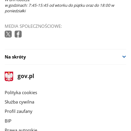
w godzinach: 7:45-15:45 od wtorku do piątku oraz do 18:00 w
poniedziałki
MEDIA SPOŁECZNOŚCIOWE:
Na skróty
stopka
Strona
gov.pl
gov.pl
główna
gov.pl
Polityka cookies
Służba cywilna
Profil zaufany
BIP
Prawa autorskie