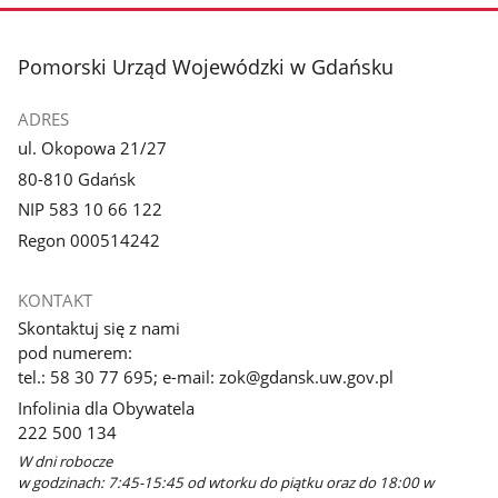
stopka
Pomorski Urząd Wojewódzki w Gdańsku
ADRES
ul. Okopowa 21/27
80-810 Gdańsk
NIP 583 10 66 122
Regon 000514242
KONTAKT
Skontaktuj się z nami
pod numerem:
tel.: 58 30 77 695; e-mail: zok@gdansk.uw.gov.pl
Infolinia dla Obywatela
222 500 134
W dni robocze
w godzinach: 7:45-15:45 od wtorku do piątku oraz do 18:00 w