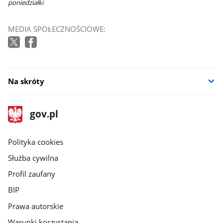
poniedziałki
MEDIA SPOŁECZNOŚCIOWE:
Na skróty
stopka
Strona
gov.pl
gov.pl
główna
gov.pl
Polityka cookies
Służba cywilna
Profil zaufany
BIP
Prawa autorskie
Warunki korzystania