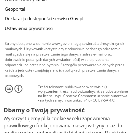
Geoportal
Deklaracja dostępności serwisu Gov.pl
Ustawienia prywatności
Strony dostępne w domenie www.gov.pl mogą zawierać adresy skrzynek
mailowych. Użytkownik korzystający z odnośnika będącego adresem e-
mail zgadza się na przetwarzanie jego danych (adres e-mail oraz
dobrowolnie podanych danych w wiadomości) w celu przesłania
odpowiedzi na przesłane pytania. Szczegóły przetwarzania danych przez
każdą z jednostek znajdują się w ich politykach przetwarzania danych
osobowych.
Treści tekstowe publikowane w serwisie (z
wyłączeniem treści audiowizualnych), są udostępniane
na licencji typu Creative Commons: uznanie autorstwa
- na tych samych warunkach 4.0 (CC BY-SA 4.0).
Materiały audiowizualne, w tym zdjęcia, materiały
Dbamy o Twoją prywatność
audio i wideo, są udostępniane na licencji typu
Creative Commons: uznanie autorstwa użycie
Wykorzystujemy pliki cookie w celu zapewnienia
niekomercyjne - bez utworów zależnych 4.0 (CC BY-
NC-ND 4.0), o ile nie jest to stwierdzone inaczej.
prawidłowego funkcjonowania naszej witryny oraz do
analizy ruchu i optymalizacji działania strony. Dzięki nim