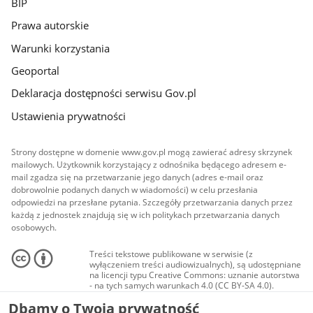
BIP
Prawa autorskie
Warunki korzystania
Geoportal
Deklaracja dostępności serwisu Gov.pl
Ustawienia prywatności
Strony dostępne w domenie www.gov.pl mogą zawierać adresy skrzynek
mailowych. Użytkownik korzystający z odnośnika będącego adresem e-
mail zgadza się na przetwarzanie jego danych (adres e-mail oraz
dobrowolnie podanych danych w wiadomości) w celu przesłania
odpowiedzi na przesłane pytania. Szczegóły przetwarzania danych przez
każdą z jednostek znajdują się w ich politykach przetwarzania danych
osobowych.
Treści tekstowe publikowane w serwisie (z
wyłączeniem treści audiowizualnych), są udostępniane
na licencji typu Creative Commons: uznanie autorstwa
- na tych samych warunkach 4.0 (CC BY-SA 4.0).
Materiały audiowizualne, w tym zdjęcia, materiały
Dbamy o Twoją prywatność
audio i wideo, są udostępniane na licencji typu