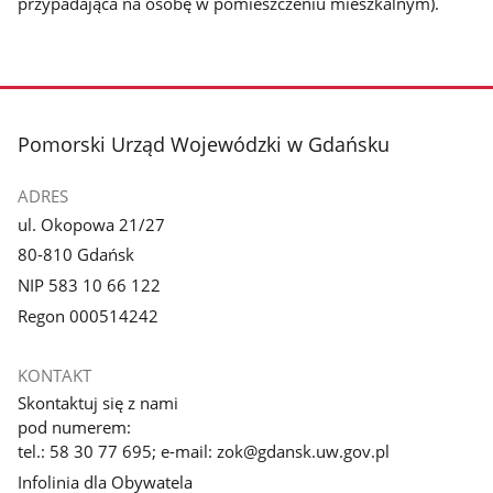
przypadająca na osobę w pomieszczeniu mieszkalnym).
stopka
Pomorski Urząd Wojewódzki w Gdańsku
ADRES
ul. Okopowa 21/27
80-810 Gdańsk
NIP 583 10 66 122
Regon 000514242
KONTAKT
Skontaktuj się z nami
pod numerem:
tel.: 58 30 77 695; e-mail: zok@gdansk.uw.gov.pl
Infolinia dla Obywatela