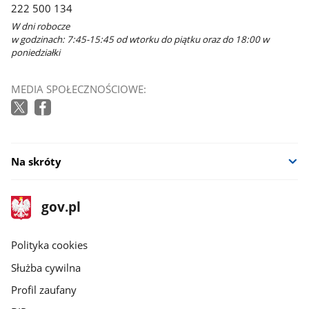
222 500 134
W dni robocze
w godzinach: 7:45-15:45 od wtorku do piątku oraz do 18:00 w
poniedziałki
MEDIA SPOŁECZNOŚCIOWE:
Na skróty
stopka
Strona
gov.pl
gov.pl
główna
gov.pl
Polityka cookies
Służba cywilna
Profil zaufany