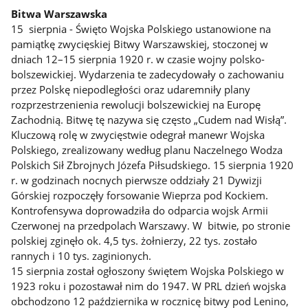
Bitwa Warszawska
15 sierpnia - Święto Wojska Polskiego ustanowione na
pamiątkę zwycięskiej Bitwy Warszawskiej, stoczonej w
dniach 12–15 sierpnia 1920 r. w czasie wojny polsko-
bolszewickiej. Wydarzenia te zadecydowały o zachowaniu
przez Polskę niepodległości oraz udaremniły plany
rozprzestrzenienia rewolucji bolszewickiej na Europę
Zachodnią. Bitwę tę nazywa się często „Cudem nad Wisłą”.
Kluczową rolę w zwycięstwie odegrał manewr Wojska
Polskiego, zrealizowany według planu Naczelnego Wodza
Polskich Sił Zbrojnych Józefa Piłsudskiego. 15 sierpnia 1920
r. w godzinach nocnych pierwsze oddziały 21 Dywizji
Górskiej rozpoczęły forsowanie Wieprza pod Kockiem.
Kontrofensywa doprowadziła do odparcia wojsk Armii
Czerwonej na przedpolach Warszawy. W bitwie, po stronie
polskiej zginęło ok. 4,5 tys. żołnierzy, 22 tys. zostało
rannych i 10 tys. zaginionych.
15 sierpnia został ogłoszony świętem Wojska Polskiego w
1923 roku i pozostawał nim do 1947. W PRL dzień wojska
obchodzono 12 października w rocznicę bitwy pod Lenino,