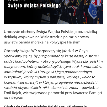
Uroczyste obchody Święta Wojska Polskiego poza wielką
defiladą wojskową na Wisłostradzie po raz pierwszy
uświetni parada morska na Półwyspie Helskim.
Obchody święta WP rozpoczęły się już dziś w Gdyni. -
Spotykamy się tu, by przypominać tę kartę naszej historii i
oddać hołd bohaterom obrony polskiego Wybrzeża, polskim
marynarzom, którzy doświadczyli krzywd z rąk komunistów,
admirałowi Józefowi Unrugowi i jego podkomendnym.
Wszystkim, którzy myśleli o państwie, którego „wolność
krzyżami się mierzy”, w którym pragnienia niezależności i
swobód obywatelskich, nikt złamać nie zdoła
– powiedział
Emil Rojek, wicewojewoda pomorski przy Kwaterze Pamięci
na Oksywiu.
Obchody Święta Wojska Polskiego -15 sierpnia