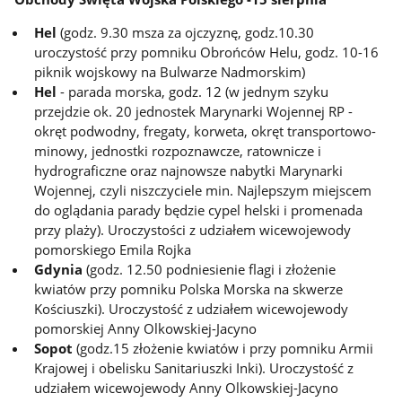
Hel
(godz. 9.30 msza za ojczyznę, godz.10.30
uroczystość przy pomniku Obrońców Helu, godz. 10-16
piknik wojskowy na Bulwarze Nadmorskim)
Hel
- parada morska, godz. 12 (w jednym szyku
przejdzie ok. 20 jednostek Marynarki Wojennej RP -
okręt podwodny, fregaty, korweta, okręt transportowo-
minowy, jednostki rozpoznawcze, ratownicze i
hydrograficzne oraz najnowsze nabytki Marynarki
Wojennej, czyli niszczyciele min. Najlepszym miejscem
do oglądania parady będzie cypel helski i promenada
przy plaży). Uroczystości z udziałem wicewojewody
pomorskiego Emila Rojka
Gdynia
(godz. 12.50 podniesienie flagi i złożenie
kwiatów przy pomniku Polska Morska na skwerze
Kościuszki). Uroczystość z udziałem wicewojewody
pomorskiej Anny Olkowskiej-Jacyno
Sopot
(godz.15 złożenie kwiatów i przy pomniku Armii
Krajowej i obelisku Sanitariuszki Inki). Uroczystość z
udziałem wicewojewody Anny Olkowskiej-Jacyno