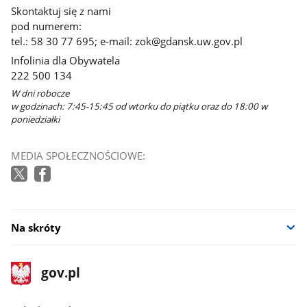
Skontaktuj się z nami
pod numerem:
tel.: 58 30 77 695; e-mail: zok@gdansk.uw.gov.pl
Infolinia dla Obywatela
222 500 134
W dni robocze
w godzinach: 7:45-15:45 od wtorku do piątku oraz do 18:00 w
poniedziałki
MEDIA SPOŁECZNOŚCIOWE:
Na skróty
stopka
Strona
gov.pl
gov.pl
główna