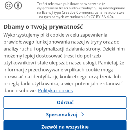
Treści tekstowe publikowane w serwisie (z
wyłączeniem treści audiowizualnych), są udostępniane
na licencji typu Creative Commons: uznanie autorstwa
- na tych samych warunkach 4.0 (CC BY-SA 4.0).
Materiały audiowizualne, w tym zdjęcia, materiały
Dbamy o Twoją prywatność
audio i wideo, są udostępniane na licencji typu
Creative Commons: uznanie autorstwa użycie
Wykorzystujemy pliki cookie w celu zapewnienia
niekomercyjne - bez utworów zależnych 4.0 (CC BY-
NC-ND 4.0), o ile nie jest to stwierdzone inaczej.
prawidłowego funkcjonowania naszej witryny oraz do
analizy ruchu i optymalizacji działania strony. Dzięki nim
możemy lepiej dostosować treści do potrzeb
użytkowników i stale ulepszać nasze usługi. Pamiętaj, że
informacje przechowywane w plikach cookie mogą
pozwalać na identyfikację konkretnego urządzenia lub
przeglądarki użytkownika, a więc potencjalnie stanowić
dane osobowe.
Polityka cookies
Odrzuć
Spersonalizuj
Zezwól na wszystkie