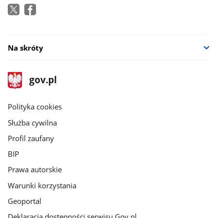
Na skróty
stopka
Strona
gov.pl
gov.pl
główna
gov.pl
Polityka cookies
Służba cywilna
Profil zaufany
BIP
Prawa autorskie
Warunki korzystania
Geoportal
Deklaracja dostępności serwisu Gov.pl