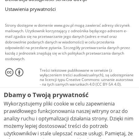
Ustawienia prywatności
Strony dostępne w domenie www.gov.pl mogą zawierać adresy skrzynek
mailowych. Użytkownik korzystający z odnośnika będącego adresem e-
mail zgadza się na przetwarzanie jego danych (adres e-mail oraz
dobrowolnie podanych danych w wiadomości) w celu przesłania
odpowiedzi na przesłane pytania. Szczegóły przetwarzania danych przez
każdą z jednostek znajdują się w ich politykach przetwarzania danych
osobowych.
Treści tekstowe publikowane w serwisie (z
wyłączeniem treści audiowizualnych), są udostępniane
na licencji typu Creative Commons: uznanie autorstwa
- na tych samych warunkach 4.0 (CC BY-SA 4.0).
Materiały audiowizualne, w tym zdjęcia, materiały
Dbamy o Twoją prywatność
audio i wideo, są udostępniane na licencji typu
Creative Commons: uznanie autorstwa użycie
Wykorzystujemy pliki cookie w celu zapewnienia
niekomercyjne - bez utworów zależnych 4.0 (CC BY-
NC-ND 4.0), o ile nie jest to stwierdzone inaczej.
prawidłowego funkcjonowania naszej witryny oraz do
analizy ruchu i optymalizacji działania strony. Dzięki nim
możemy lepiej dostosować treści do potrzeb
użytkowników i stale ulepszać nasze usługi. Pamiętaj, że