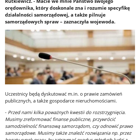
Rutkiewicz. - Macie we mnie Państwo swojego
orędownika, który doskonale zna i rozumie specyfikę
działalności samorządowej, a także pilnuje
samorządowych spraw – zaznaczyła wojewoda.
Uczestnicy będą dyskutować m.in. o prawie zamówień
publicznych, a także gospodarce nieruchomościami.
-
Przed nami kilka poważnych kwestii do rozstrzygnięcia.
Musimy zreformować finanse publiczne, przywrócić
samodzielność finansową samorządom, czy odnowić prawo
samorządowe. Musimy także znaleźć rozwiązania np. przez
bogaty rynek pracy, by zatrzymać exodus młodych ludzi z