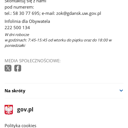
Skontaktuj się z nami
pod numerem:
tel.: 58 30 77 695; e-mail: zok@gdansk.uw.gov.pl
Infolinia dla Obywatela
222 500 134
W dni robocze
w godzinach: 7:45-15:45 od wtorku do piątku oraz do 18:00 w
poniedziałki
MEDIA SPOŁECZNOŚCIOWE:
Na skróty
stopka
Strona
gov.pl
gov.pl
główna
gov.pl
Polityka cookies