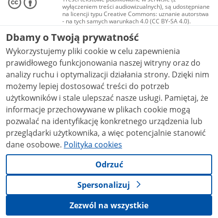
wyłączeniem treści audiowizualnych), są udostępniane
na licencji typu Creative Commons: uznanie autorstwa
- na tych samych warunkach 4.0 (CC BY-SA 4.0).
Materiały audiowizualne, w tym zdjęcia, materiały
Dbamy o Twoją prywatność
audio i wideo, są udostępniane na licencji typu
Creative Commons: uznanie autorstwa użycie
Wykorzystujemy pliki cookie w celu zapewnienia
niekomercyjne - bez utworów zależnych 4.0 (CC BY-
NC-ND 4.0), o ile nie jest to stwierdzone inaczej.
prawidłowego funkcjonowania naszej witryny oraz do
analizy ruchu i optymalizacji działania strony. Dzięki nim
możemy lepiej dostosować treści do potrzeb
użytkowników i stale ulepszać nasze usługi. Pamiętaj, że
informacje przechowywane w plikach cookie mogą
pozwalać na identyfikację konkretnego urządzenia lub
przeglądarki użytkownika, a więc potencjalnie stanowić
dane osobowe.
Polityka cookies
Odrzuć
Spersonalizuj
Zezwól na wszystkie