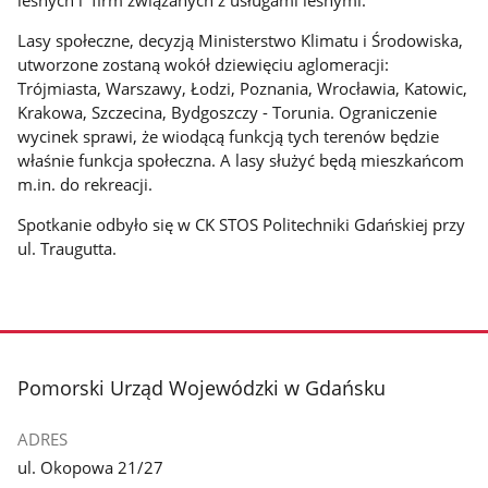
leśnych i firm związanych z usługami leśnymi.
Lasy społeczne, decyzją Ministerstwo Klimatu i Środowiska,
utworzone zostaną wokół dziewięciu aglomeracji:
Trójmiasta, Warszawy, Łodzi, Poznania, Wrocławia, Katowic,
Krakowa, Szczecina, Bydgoszczy - Torunia. Ograniczenie
wycinek sprawi, że wiodącą funkcją tych terenów będzie
właśnie funkcja społeczna. A lasy służyć będą mieszkańcom
m.in. do rekreacji.
Spotkanie odbyło się w CK STOS Politechniki Gdańskiej przy
ul. Traugutta.
stopka
Pomorski Urząd Wojewódzki w Gdańsku
ADRES
ul. Okopowa 21/27