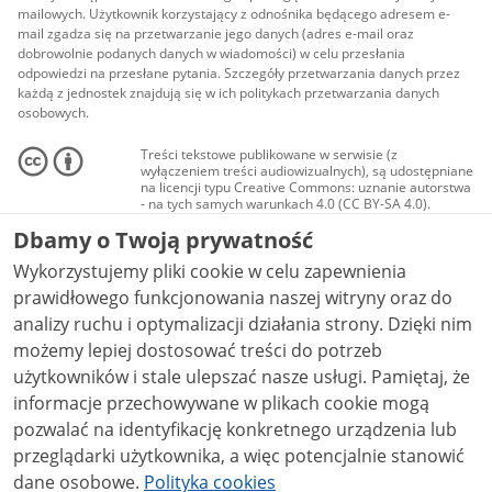
mailowych. Użytkownik korzystający z odnośnika będącego adresem e-
mail zgadza się na przetwarzanie jego danych (adres e-mail oraz
dobrowolnie podanych danych w wiadomości) w celu przesłania
odpowiedzi na przesłane pytania. Szczegóły przetwarzania danych przez
każdą z jednostek znajdują się w ich politykach przetwarzania danych
osobowych.
Treści tekstowe publikowane w serwisie (z
wyłączeniem treści audiowizualnych), są udostępniane
na licencji typu Creative Commons: uznanie autorstwa
- na tych samych warunkach 4.0 (CC BY-SA 4.0).
Materiały audiowizualne, w tym zdjęcia, materiały
Dbamy o Twoją prywatność
audio i wideo, są udostępniane na licencji typu
Creative Commons: uznanie autorstwa użycie
Wykorzystujemy pliki cookie w celu zapewnienia
niekomercyjne - bez utworów zależnych 4.0 (CC BY-
NC-ND 4.0), o ile nie jest to stwierdzone inaczej.
prawidłowego funkcjonowania naszej witryny oraz do
analizy ruchu i optymalizacji działania strony. Dzięki nim
możemy lepiej dostosować treści do potrzeb
użytkowników i stale ulepszać nasze usługi. Pamiętaj, że
informacje przechowywane w plikach cookie mogą
pozwalać na identyfikację konkretnego urządzenia lub
przeglądarki użytkownika, a więc potencjalnie stanowić
dane osobowe.
Polityka cookies