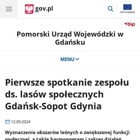
gov.pl
przejdź
do
wyszukiwar
Pomorski Urząd Wojewódzki w
Gdańsku
MENU
Pierwsze spotkanie zespołu
ds. lasów społecznych
Gdańsk-Sopot Gdynia
12.09.2024
Wyznaczenie obszarów leśnych o zwiększonej funkcji
społecznej, a także harmonogram i zakres działań