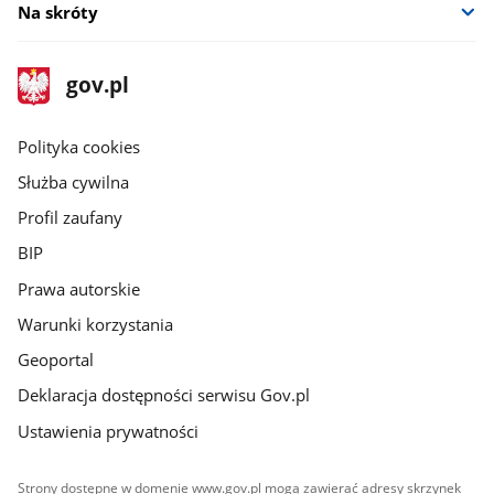
Na skróty
stopka
Strona
gov.pl
gov.pl
główna
gov.pl
Polityka cookies
Służba cywilna
Profil zaufany
BIP
Prawa autorskie
Warunki korzystania
Geoportal
Deklaracja dostępności serwisu Gov.pl
Ustawienia prywatności
Strony dostępne w domenie www.gov.pl mogą zawierać adresy skrzynek