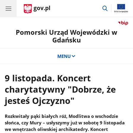
gov.pl
przejdź
do
wyszukiwar
Pomorski Urząd Wojewódzki w
Gdańsku
MENU
9 listopada. Koncert
charytatywny "Dobrze, że
jesteś Ojczyzno"
Rozkwitały pąki białych róż, Modlitwa o wschodzie
słońca, czy Mury – usłyszymy już w sobotę 9 listopada
we wnętrzach oliwskiej archikatedry. Koncert