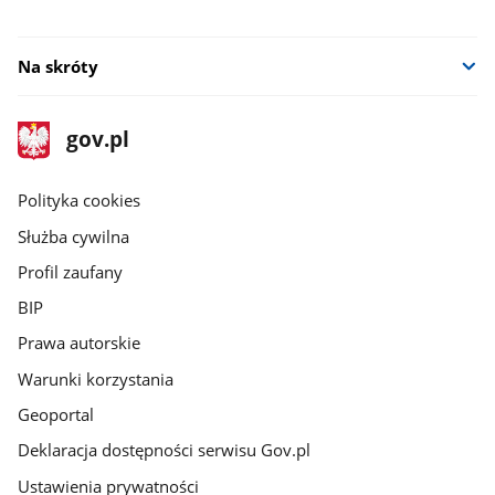
Na skróty
stopka
Strona
gov.pl
gov.pl
główna
gov.pl
Polityka cookies
Służba cywilna
Profil zaufany
BIP
Prawa autorskie
Warunki korzystania
Geoportal
Deklaracja dostępności serwisu Gov.pl
Ustawienia prywatności