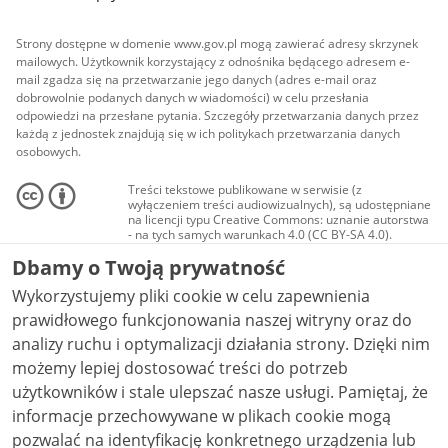
Strony dostępne w domenie www.gov.pl mogą zawierać adresy skrzynek
mailowych. Użytkownik korzystający z odnośnika będącego adresem e-
mail zgadza się na przetwarzanie jego danych (adres e-mail oraz
dobrowolnie podanych danych w wiadomości) w celu przesłania
odpowiedzi na przesłane pytania. Szczegóły przetwarzania danych przez
każdą z jednostek znajdują się w ich politykach przetwarzania danych
osobowych.
Treści tekstowe publikowane w serwisie (z
wyłączeniem treści audiowizualnych), są udostępniane
na licencji typu Creative Commons: uznanie autorstwa
- na tych samych warunkach 4.0 (CC BY-SA 4.0).
Materiały audiowizualne, w tym zdjęcia, materiały
Dbamy o Twoją prywatność
audio i wideo, są udostępniane na licencji typu
Creative Commons: uznanie autorstwa użycie
Wykorzystujemy pliki cookie w celu zapewnienia
niekomercyjne - bez utworów zależnych 4.0 (CC BY-
NC-ND 4.0), o ile nie jest to stwierdzone inaczej.
prawidłowego funkcjonowania naszej witryny oraz do
analizy ruchu i optymalizacji działania strony. Dzięki nim
możemy lepiej dostosować treści do potrzeb
użytkowników i stale ulepszać nasze usługi. Pamiętaj, że
informacje przechowywane w plikach cookie mogą
pozwalać na identyfikację konkretnego urządzenia lub