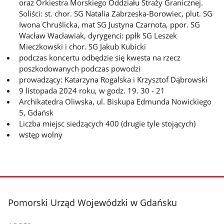
oraz Orkiestra Morskiego Oddziału Straży Granicznej.
Soliści: st. chor. SG Natalia Zabrzeska-Borowiec, plut. SG
Iwona Chruślicka, mat SG Justyna Czarnota, ppor. SG
Wacław Wacławiak, dyrygenci: ppłk SG Leszek
Mieczkowski i chor. SG Jakub Kubicki
podczas koncertu odbędzie się kwesta na rzecz
poszkodowanych podczas powodzi
prowadzący: Katarzyna Rogalska i Krzysztof Dąbrowski
9 listopada 2024 roku, w godz. 19. 30 - 21
Archikatedra Oliwska, ul. Biskupa Edmunda Nowickiego
5, Gdańsk
Liczba miejsc siedzących 400 (drugie tyle stojących)
wstęp wolny
stopka
Pomorski Urząd Wojewódzki w Gdańsku