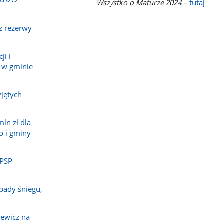
Wszystko o Maturze 2024
–
tutaj
z rezerwy
ji i
 w gminie
jętych
ln zł dla
o i gminy
 PSP
pady śniegu,
ewicz na