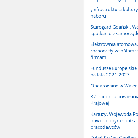
„Infrastruktura kultury
naboru
Starogard Gdański. W
spotkaniu z samorzą
Elektrownia atomowa.
rozpoczęły współpracę
firmami
Fundusze Europejskie
na lata 2021-2027
Obdarowane w Walen
82. rocznica powołani
Krajowej
Kartuzy. Wojewoda P
noworocznym spotka
pracodawców
Dzień Służby Cywilne