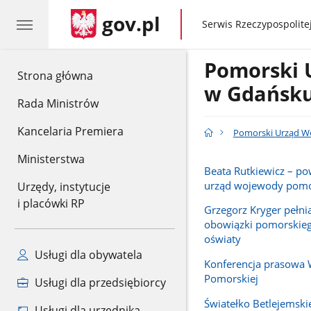
gov.pl
gov.pl
Serwis Rzeczypospolitej
Pomorski 
gov.pl
Strona główna
w Gdańsk
Rada Ministrów
Kancelaria Premiera
Pomorski Urząd W
Ministerstwa
Beata Rutkiewicz – p
urząd wojewody pomo
Urzędy, instytucje
i placówki RP
Grzegorz Kryger pełn
obowiązki pomorskieg
oświaty
Usługi dla obywatela
Konferencja prasowa
Pomorskiej
Usługi dla przedsiębiorcy
Światełko Betlejemski
Usługi dla urzędnika