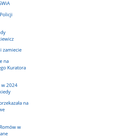
MSWiA
olicji
ody
iewicz
i zamiecie
e na
go Kuratora
a w 2024
kiedy
rzekazała na
we
y Romów w
nane