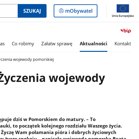
Logowanie
SZUKAJ
mObywatel
do
panelu
as
Co robimy
Załatw sprawę
Aktualności
Kontakt
yczenia wojewody pomorskiej
 Życzenia wojewody
ępuje dziś w Pomorskiem do matury. – To
ki, to początek kolejnego rozdziału Waszego życia.
. Życzę Wam połamania pióra i dobrych życiowych
w życzę spokoju – napisała wojewoda pomorska Beata