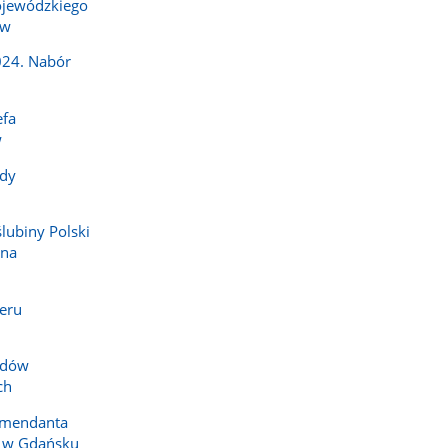
jewódzkiego
ów
024. Nabór
efa
w
dy
ślubiny Polski
 na
eru
zdów
ch
omendanta
i w Gdańsku