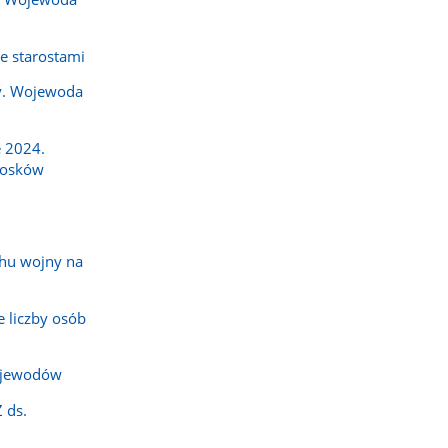
e starostami
y. Wojewoda
 2024.
iosków
hu wojny na
 liczby osób
ojewodów
 ds.