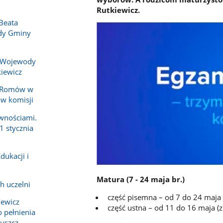
Rutkiewicz.
Beata
ady Gminy
 Wojewody
iewicz
y Romów w
ów komisji
wnościami.
1 stycznia
dukacji i
Matura (7 - 24 maja br.)
h uczelni
część pisemna – od 7 do 24 maja
iewicz
część ustna – od 11 do 16 maja (
 pełnienia
ruszcz