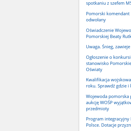
spotkaniu z szefem 
Pomorski komendant P
odwołany
Oświadczenie Wojew
Pomorskiej Beaty Rutk
Uwaga. Śnieg, zawieje 
Ogłoszenie o konkursi
stanowisko Pomorskie
Oświaty
Kwalifikacja wojskow
roku. Sprawdź gdzie i 
Wojewoda pomorska p
aukcję WOŚP wyjątko
przedmioty
Program integracyjn
Polsce. Dotacje przyz