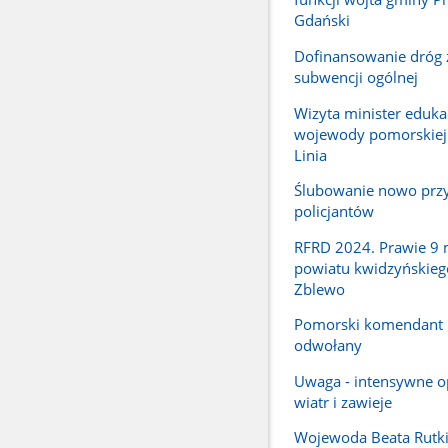
Gdański
Dofinansowanie dróg 
subwencji ogólnej
Wizyta minister edukac
wojewody pomorskiej
Linia
Ślubowanie nowo przy
policjantów
RFRD 2024. Prawie 9 m
powiatu kwidzyńskieg
Zblewo
Pomorski komendant
odwołany
Uwaga - intensywne o
wiatr i zawieje
Wojewoda Beata Rutki