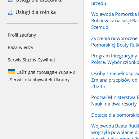
urzędu
Usługi dla rolnika
Wojewoda Pomorska 
Rutkiewicz na sesji R
Szemud
Profil zaufany
Życzenia noworoczne
Pomorskiej Beaty Rutk
Baza wiedzy
Program integracyjn
Serwis Służby Cywilnej
Polsce. Wybór członk
Сайт для громадян України
Osoby z niepełnospra
Zmiana przepisów od 
–
Serwis dla obywateli Ukrainy
2024 r.
Podział Ministerstwa E
Nauki na dwa resorty
Dotacje dla pomorskic
Wojewoda Beata Rutk
wręczyła powołanie do
funkcji wójta gminy P