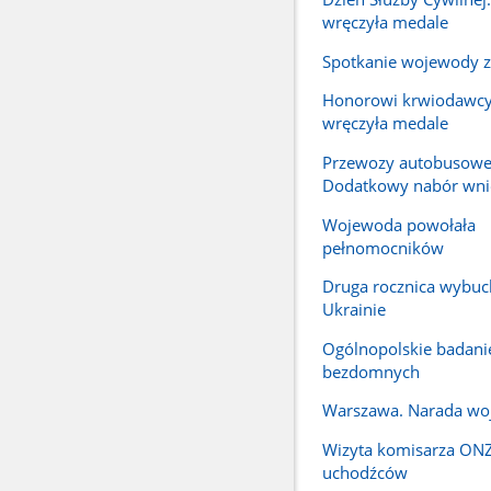
wręczyła medale
Spotkanie wojewody z
Honorowi krwiodawc
wręczyła medale
Przewozy autobusowe
Dodatkowy nabór wn
Wojewoda powołała
pełnomocników
Druga rocznica wybuc
Ukrainie
Ogólnopolskie badanie
bezdomnych
Warszawa. Narada w
Wizyta komisarza ONZ
uchodźców