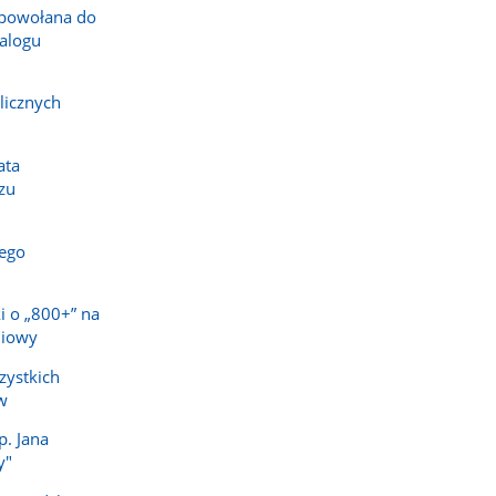
powołana do
alogu
licznych
ata
zu
ego
i o „800+” na
niowy
zystkich
w
p. Jana
y"