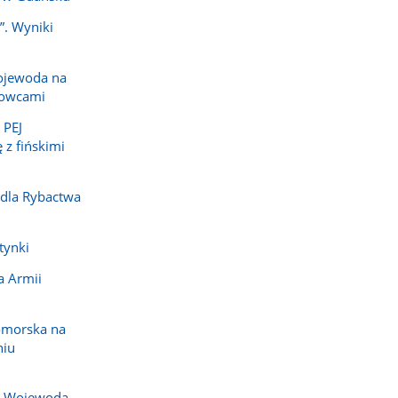
”. Wyniki
ojewoda na
dowcami
 PEJ
 z fińskimi
 dla Rybactwa
tynki
a Armii
omorska na
niu
j. Wojewoda