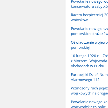
Powołanie nowego wo
konserwatora zabytk
Razem bezpieczniej 2
wniosków
Powołanie nowego sz
pomorskich strażakó
Oświadczenie wojewo
pomorskiej
10 lutego 1920 r. - Za
z Morzem. Wojewoda
obchodach w Pucku
Europejski Dzień Num
Alarmowego 112
Wzmożony ruch poja
wojskowych na droga
Powołanie nowego k
wojewódzkiego policj