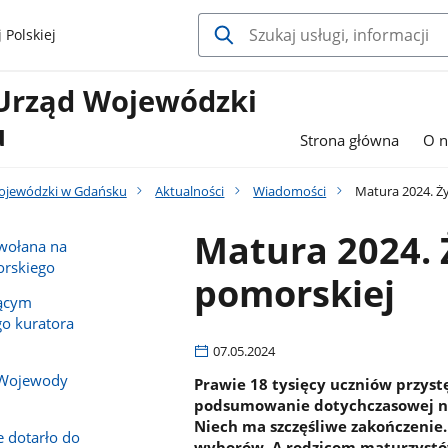
 Polskiej
Urząd Wojewódzki
u
Strona główna
O n
ojewódzki w Gdańsku
Aktualności
Wiadomości
Matura 2024. Ż
Matura 2024.
owołana na
rskiego
pomorskiej
iącym
o kuratora
07.05.2024
 Wojewody
Prawie 18 tysięcy uczniów przyst
podsumowanie dotychczasowej nau
Niech ma szczęśliwe zakończenie
e dotarło do
wyborów. A rodzicom maturzystó