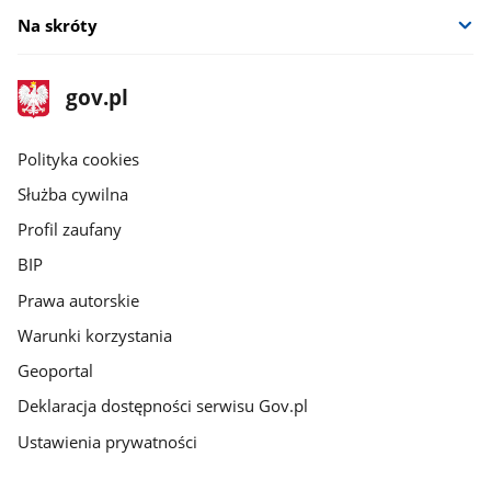
Na skróty
stopka
Strona
gov.pl
gov.pl
główna
gov.pl
Polityka cookies
Służba cywilna
Profil zaufany
BIP
Prawa autorskie
Warunki korzystania
Geoportal
Deklaracja dostępności serwisu Gov.pl
Ustawienia prywatności