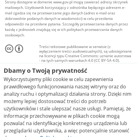
Strony dostępne w domenie www.gov.pl mogą zawierać adresy skrzynek
mailowych. Użytkownik korzystający z odnośnika będącego adresem e-
mail zgadza się na przetwarzanie jego danych (adres e-mail oraz
dobrowolnie podanych danych w wiadomości) w celu przesłania
odpowiedzi na przesłane pytania. Szczegóły przetwarzania danych przez
każdą z jednostek znajdują się w ich politykach przetwarzania danych
osobowych.
Treści tekstowe publikowane w serwisie (z
wyłączeniem treści audiowizualnych), są udostępniane
na licencji typu Creative Commons: uznanie autorstwa
- na tych samych warunkach 4.0 (CC BY-SA 4.0).
Materiały audiowizualne, w tym zdjęcia, materiały
Dbamy o Twoją prywatność
audio i wideo, są udostępniane na licencji typu
Creative Commons: uznanie autorstwa użycie
Wykorzystujemy pliki cookie w celu zapewnienia
niekomercyjne - bez utworów zależnych 4.0 (CC BY-
NC-ND 4.0), o ile nie jest to stwierdzone inaczej.
prawidłowego funkcjonowania naszej witryny oraz do
analizy ruchu i optymalizacji działania strony. Dzięki nim
możemy lepiej dostosować treści do potrzeb
użytkowników i stale ulepszać nasze usługi. Pamiętaj, że
informacje przechowywane w plikach cookie mogą
pozwalać na identyfikację konkretnego urządzenia lub
przeglądarki użytkownika, a więc potencjalnie stanowić