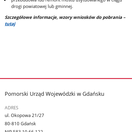
drogi powiatowej lub gminnej.
Szczegółowe informacje, wzory wniosków do pobrania –
tutaj
stopka
Pomorski Urząd Wojewódzki w Gdańsku
ADRES
ul. Okopowa 21/27
80-810 Gdańsk
NIP 583 10 66 122