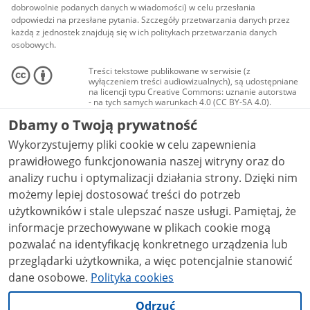
dobrowolnie podanych danych w wiadomości) w celu przesłania
odpowiedzi na przesłane pytania. Szczegóły przetwarzania danych przez
każdą z jednostek znajdują się w ich politykach przetwarzania danych
osobowych.
Treści tekstowe publikowane w serwisie (z
wyłączeniem treści audiowizualnych), są udostępniane
na licencji typu Creative Commons: uznanie autorstwa
- na tych samych warunkach 4.0 (CC BY-SA 4.0).
Materiały audiowizualne, w tym zdjęcia, materiały
Dbamy o Twoją prywatność
audio i wideo, są udostępniane na licencji typu
Creative Commons: uznanie autorstwa użycie
Wykorzystujemy pliki cookie w celu zapewnienia
niekomercyjne - bez utworów zależnych 4.0 (CC BY-
NC-ND 4.0), o ile nie jest to stwierdzone inaczej.
prawidłowego funkcjonowania naszej witryny oraz do
analizy ruchu i optymalizacji działania strony. Dzięki nim
możemy lepiej dostosować treści do potrzeb
użytkowników i stale ulepszać nasze usługi. Pamiętaj, że
informacje przechowywane w plikach cookie mogą
pozwalać na identyfikację konkretnego urządzenia lub
przeglądarki użytkownika, a więc potencjalnie stanowić
dane osobowe.
Polityka cookies
Odrzuć