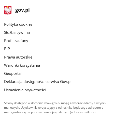
stopka
Strona
gov.pl
gov.pl
główna
gov.pl
Polityka cookies
Służba cywilna
Profil zaufany
BIP
Prawa autorskie
Warunki korzystania
Geoportal
Deklaracja dostępności serwisu Gov.pl
Ustawienia prywatności
Strony dostępne w domenie www.gov.pl mogą zawierać adresy skrzynek
mailowych. Użytkownik korzystający z odnośnika będącego adresem e-
mail zgadza się na przetwarzanie jego danych (adres e-mail oraz