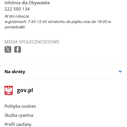
Infolinia dla Obywatela
222 500 134
W dni robocze
w godzinach: 7:45-15:45 od wtorku do piątku oraz do 18:00 w
poniedziałki
MEDIA SPOŁECZNOŚCIOWE:
Na skróty
stopka
Strona
gov.pl
gov.pl
główna
gov.pl
Polityka cookies
Służba cywilna
Profil zaufany