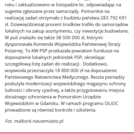
roku i zaktualizowano w listopadzie br, odpowiadając na
sugestie zgłaszane przez samorządy. Pomorskie na
realizację zadań otrzymało z budżetu państwa 283 792 691
zł. Dziewięćdziesiąt procent środków trafiło do samorządów
lokalnych na zakup asortymentu, czy inwestycje budowlane.
W puli znalazło się także 38 500 000 zł, którymi
dysponowała Komenda Wojewódzka Państwowej Straży
Pożarnej. To KW PSP przekazała powiatom fundusze na
doposażenie lokalnych jednostek PSP, określając
szczegółową listę zadań do realizacji. Dodatkowo,
wojewoda przeznaczyła 18 800 000 zł na doposażenie
Państwowego Ratownictwa Medycznego. Reszta pieniędzy
posłużyła modernizacji wojewódzkiego magazynu ochrony
ludności i obrony cywilnej, a także przygotowaniu miejsca
doraźnego schronienia w Pomorskim Urzędzie
Wojewódzkim w Gdańsku. W ramach programu OLiOC
prowadzone są również kontrole i szkolenia.
Fot. malbork.naszemiasto.pl