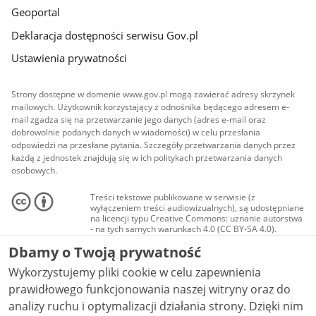
Geoportal
Deklaracja dostępności serwisu Gov.pl
Ustawienia prywatności
Strony dostępne w domenie www.gov.pl mogą zawierać adresy skrzynek
mailowych. Użytkownik korzystający z odnośnika będącego adresem e-
mail zgadza się na przetwarzanie jego danych (adres e-mail oraz
dobrowolnie podanych danych w wiadomości) w celu przesłania
odpowiedzi na przesłane pytania. Szczegóły przetwarzania danych przez
każdą z jednostek znajdują się w ich politykach przetwarzania danych
osobowych.
Treści tekstowe publikowane w serwisie (z
wyłączeniem treści audiowizualnych), są udostępniane
na licencji typu Creative Commons: uznanie autorstwa
- na tych samych warunkach 4.0 (CC BY-SA 4.0).
Materiały audiowizualne, w tym zdjęcia, materiały
Dbamy o Twoją prywatność
audio i wideo, są udostępniane na licencji typu
Creative Commons: uznanie autorstwa użycie
Wykorzystujemy pliki cookie w celu zapewnienia
niekomercyjne - bez utworów zależnych 4.0 (CC BY-
NC-ND 4.0), o ile nie jest to stwierdzone inaczej.
prawidłowego funkcjonowania naszej witryny oraz do
analizy ruchu i optymalizacji działania strony. Dzięki nim