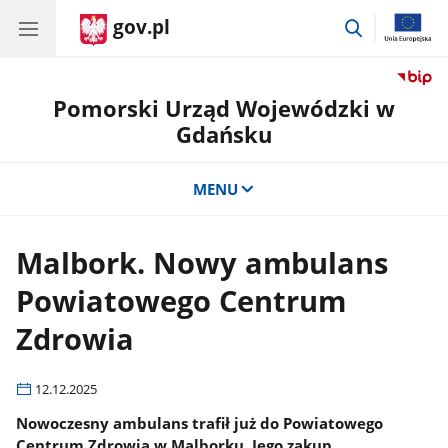
gov.pl
przejdź
do
wyszukiwar
Pomorski Urząd Wojewódzki w
Gdańsku
MENU
Malbork. Nowy ambulans
Powiatowego Centrum
Zdrowia
12.12.2025
Nowoczesny ambulans trafił już do Powiatowego
Centrum Zdrowia w Malborku. Jego zakup