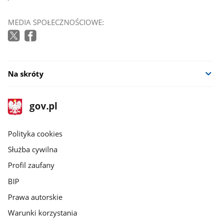
MEDIA SPOŁECZNOŚCIOWE:
Na skróty
stopka
Strona
gov.pl
gov.pl
główna
gov.pl
Polityka cookies
Służba cywilna
Profil zaufany
BIP
Prawa autorskie
Warunki korzystania