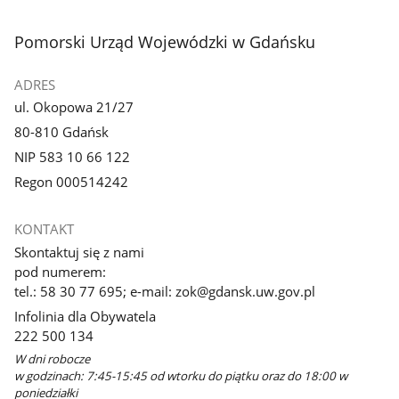
stopka
Pomorski Urząd Wojewódzki w Gdańsku
ADRES
ul. Okopowa 21/27
80-810 Gdańsk
NIP 583 10 66 122
Regon 000514242
KONTAKT
Skontaktuj się z nami
pod numerem:
tel.: 58 30 77 695; e-mail: zok@gdansk.uw.gov.pl
Infolinia dla Obywatela
222 500 134
W dni robocze
w godzinach: 7:45-15:45 od wtorku do piątku oraz do 18:00 w
poniedziałki