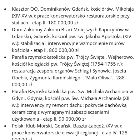
Klasztor OO. Dominikanów Gdańsk, kościół św. Mikołaja
(XIV-XV w.): prace konserwatorsko-restauratorskie przy
stallach - etap II -180 000,00 zł
Dom Zakonny Zakonu Braci Mniejszych Kapucynów w
Gdańsku, Gdańsk, kościół pw. św. Jakuba Apostoła, (XIV
w.): stabilizacja i interwencyjne wzmocnienie murów
kościoła - etap II, 860 000,00 zł
Parafia rzymskokatolicka pw. Trójcy Świętej, Wejherowo,
kościół kolegiacki pw. Trójcy Świętej (1754-1755 r.):
restauracja zespołu organów Schlag i Synowie, Josefa
Goebla, Zygmunta Kamińskiego - "Mała Oliwa", 288
000,00 zł
Parafia Rzymskokatolicka p.w. Św. Michała Archanioła w
Gdyni, Gdynia, kościół p.w. Św. Michała Archanioła (XIII
w.): interwencyjny remont dachu: pokrycie dachówką
ceramiczną z wymaganymi zabezpieczeniami
użytkowania - etap II, 90 000,00 zł
Polski Klub Morski, Gdańsk, Baszta Łabędź, (XV w.):
prace konserwatorskie elewacji ceglanej - etap IV, 128
000,00 zł