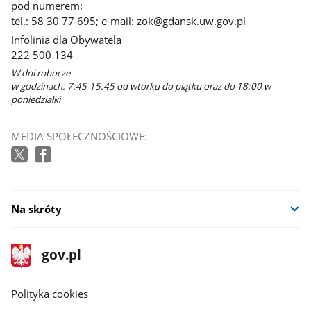
pod numerem:
tel.: 58 30 77 695; e-mail: zok@gdansk.uw.gov.pl
Infolinia dla Obywatela
222 500 134
W dni robocze
w godzinach: 7:45-15:45 od wtorku do piątku oraz do 18:00 w
poniedziałki
MEDIA SPOŁECZNOŚCIOWE:
Na skróty
stopka
Strona
gov.pl
gov.pl
główna
gov.pl
Polityka cookies