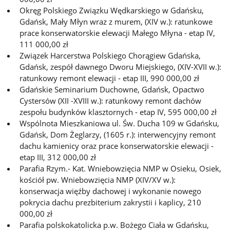
Okręg Polskiego Związku Wędkarskiego w Gdańsku,
Gdańsk, Mały Młyn wraz z murem, (XIV w.): ratunkowe
prace konserwatorskie elewacji Małego Młyna - etap IV,
111 000,00 zł
Związek Harcerstwa Polskiego Chorągiew Gdańska,
Gdańsk, zespół dawnego Dworu Miejskiego, (XIV-XVII w.):
ratunkowy remont elewacji - etap III, 990 000,00 zł
Gdańskie Seminarium Duchowne, Gdańsk, Opactwo
Cystersów (XII -XVIII w.): ratunkowy remont dachów
zespołu budynków klasztornych - etap IV, 595 000,00 zł
Wspólnota Mieszkaniowa ul. Św. Ducha 109 w Gdańsku,
Gdańsk, Dom Żeglarzy, (1605 r.): interwencyjny remont
dachu kamienicy oraz prace konserwatorskie elewacji -
etap III, 312 000,00 zł
Parafia Rzym.- Kat. Wniebowzięcia NMP w Osieku, Osiek,
kościół pw. Wniebowzięcia NMP (XIV/XV w.):
konserwacja więźby dachowej i wykonanie nowego
pokrycia dachu prezbiterium zakrystii i kaplicy, 210
000,00 zł
Parafia polskokatolicka p.w. Bożego Ciała w Gdańsku,