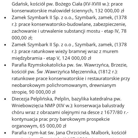
Gdańsk, kościół pw. Bożego Ciała (XV-XVIII w.): prace
konserwatorskie malowideł ściennych, 132 000,00 zł
Zamek Szymbark II Sp. z o.o., Szymbark, zamek, (1378
r.): prace konserwatorsko-budowlane, zabezpieczenie,
zachowanie i utrwalenie substancji mostu - etap IV, 78
000,00 zł;
Zamek Szymbark II Sp. z o.o , Szymbark, zamek, (1378
r.): prace ratunkowe wieży bramnej wraz z murem
międzybramia - etap V, 124 000,00 zł
Parafia Rzymsko­katolicka pw. św. Wawrzyńca, Brzezie,
kościół pw. Św .Wawrzyńca Męczennika, (1812 r.):
ratunkowe prace konserwatorskie i restauratorskie przy
neobarokowym polichromowanym, drewnianym
stropie, 90 000,00 zł
Diecezja Pelplińska, Pelplin, bazylika katedralna pw.
Wniebowzięcia NMP (XIV w.): konserwacja balustrady
chóru wraz z obrazami olejnymi na desce z 1677/80 r.-
kontynuacja prac przy barokowym prospekcie
organowym, 65 000,00 zł
Parafia rzym-kat św. Jana Chrzciciela, Malbork, kościół