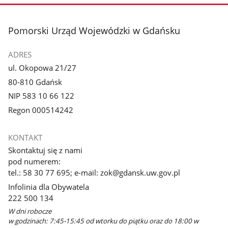
stopka
Pomorski Urząd Wojewódzki w Gdańsku
ADRES
ul. Okopowa 21/27
80-810 Gdańsk
NIP 583 10 66 122
Regon 000514242
KONTAKT
Skontaktuj się z nami
pod numerem:
tel.: 58 30 77 695; e-mail: zok@gdansk.uw.gov.pl
Infolinia dla Obywatela
222 500 134
W dni robocze
w godzinach: 7:45-15:45 od wtorku do piątku oraz do 18:00 w