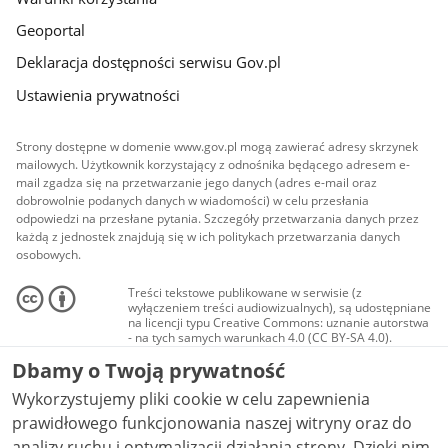
Geoportal
Deklaracja dostępności serwisu Gov.pl
Ustawienia prywatności
Strony dostępne w domenie www.gov.pl mogą zawierać adresy skrzynek
mailowych. Użytkownik korzystający z odnośnika będącego adresem e-
mail zgadza się na przetwarzanie jego danych (adres e-mail oraz
dobrowolnie podanych danych w wiadomości) w celu przesłania
odpowiedzi na przesłane pytania. Szczegóły przetwarzania danych przez
każdą z jednostek znajdują się w ich politykach przetwarzania danych
osobowych.
Treści tekstowe publikowane w serwisie (z
wyłączeniem treści audiowizualnych), są udostępniane
na licencji typu Creative Commons: uznanie autorstwa
- na tych samych warunkach 4.0 (CC BY-SA 4.0).
Materiały audiowizualne, w tym zdjęcia, materiały
Dbamy o Twoją prywatność
audio i wideo, są udostępniane na licencji typu
Creative Commons: uznanie autorstwa użycie
Wykorzystujemy pliki cookie w celu zapewnienia
niekomercyjne - bez utworów zależnych 4.0 (CC BY-
NC-ND 4.0), o ile nie jest to stwierdzone inaczej.
prawidłowego funkcjonowania naszej witryny oraz do
analizy ruchu i optymalizacji działania strony. Dzięki nim