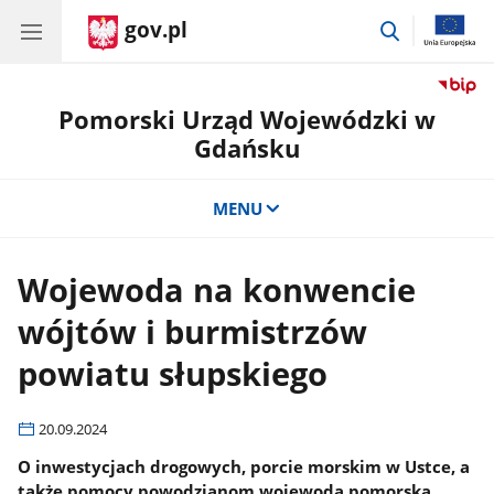
gov.pl
przejdź
do
wyszukiwar
Pomorski Urząd Wojewódzki w
Gdańsku
MENU
Wojewoda na konwencie
wójtów i burmistrzów
powiatu słupskiego
20.09.2024
O inwestycjach drogowych, porcie morskim w Ustce, a
także pomocy powodzianom wojewoda pomorska