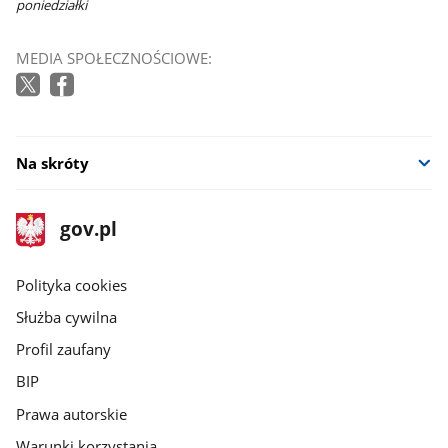
poniedziałki
MEDIA SPOŁECZNOŚCIOWE:
Na skróty
stopka
Strona
gov.pl
gov.pl
główna
gov.pl
Polityka cookies
Służba cywilna
Profil zaufany
BIP
Prawa autorskie
Warunki korzystania