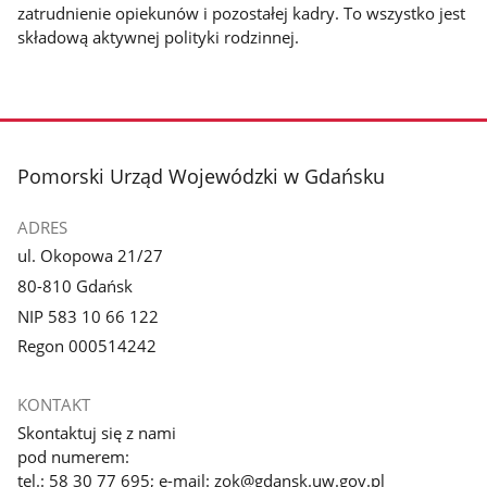
zatrudnienie opiekunów i pozostałej kadry. To wszystko jest
składową aktywnej polityki rodzinnej.
stopka
Pomorski Urząd Wojewódzki w Gdańsku
ADRES
ul. Okopowa 21/27
80-810 Gdańsk
NIP 583 10 66 122
Regon 000514242
KONTAKT
Skontaktuj się z nami
pod numerem:
tel.: 58 30 77 695; e-mail: zok@gdansk.uw.gov.pl