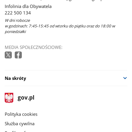
Infolinia dla Obywatela
222 500 134
W dni robocze
w godzinach: 7:45-15:45 od wtorku do piątku oraz do 18:00 w
poniedziałki
MEDIA SPOŁECZNOŚCIOWE:
Na skróty
stopka
Strona
gov.pl
gov.pl
główna
gov.pl
Polityka cookies
Służba cywilna