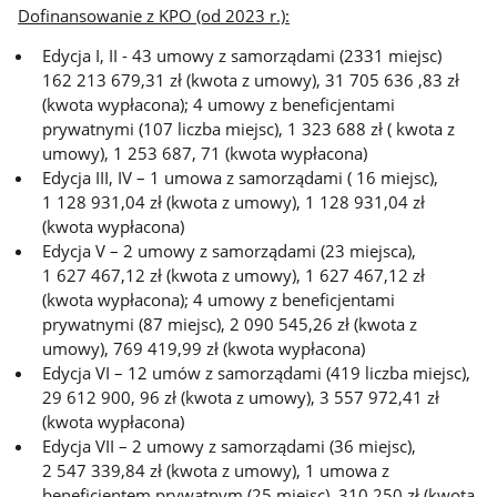
Dofinansowanie z KPO (od 2023 r.):
Edycja I, II - 43 umowy z samorządami (2331 miejsc)
162 213 679,31 zł (kwota z umowy), 31 705 636 ,83 zł
(kwota wypłacona); 4 umowy z beneficjentami
prywatnymi (107 liczba miejsc), 1 323 688 zł ( kwota z
umowy), 1 253 687, 71 (kwota wypłacona)
Edycja III, IV – 1 umowa z samorządami ( 16 miejsc),
1 128 931,04 zł (kwota z umowy), 1 128 931,04 zł
(kwota wypłacona)
Edycja V – 2 umowy z samorządami (23 miejsca),
1 627 467,12 zł (kwota z umowy), 1 627 467,12 zł
(kwota wypłacona); 4 umowy z beneficjentami
prywatnymi (87 miejsc), 2 090 545,26 zł (kwota z
umowy), 769 419,99 zł (kwota wypłacona)
Edycja VI – 12 umów z samorządami (419 liczba miejsc),
29 612 900, 96 zł (kwota z umowy), 3 557 972,41 zł
(kwota wypłacona)
Edycja VII – 2 umowy z samorządami (36 miejsc),
2 547 339,84 zł (kwota z umowy), 1 umowa z
beneficjentem prywatnym (25 miejsc), 310 250 zł (kwota