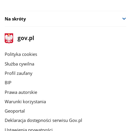
Na skróty
stopka
Strona
gov.pl
gov.pl
główna
gov.pl
Polityka cookies
Służba cywilna
Profil zaufany
BIP
Prawa autorskie
Warunki korzystania
Geoportal
Deklaracja dostępności serwisu Gov.pl
Ustawienia prywatności