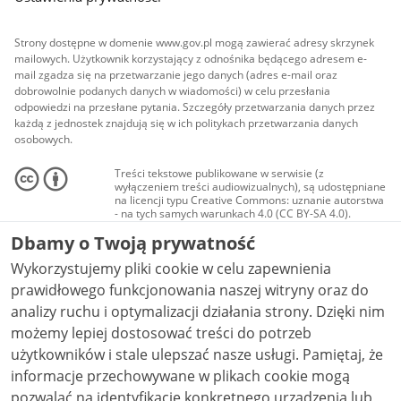
Strony dostępne w domenie www.gov.pl mogą zawierać adresy skrzynek
mailowych. Użytkownik korzystający z odnośnika będącego adresem e-
mail zgadza się na przetwarzanie jego danych (adres e-mail oraz
dobrowolnie podanych danych w wiadomości) w celu przesłania
odpowiedzi na przesłane pytania. Szczegóły przetwarzania danych przez
każdą z jednostek znajdują się w ich politykach przetwarzania danych
osobowych.
Treści tekstowe publikowane w serwisie (z
wyłączeniem treści audiowizualnych), są udostępniane
na licencji typu Creative Commons: uznanie autorstwa
- na tych samych warunkach 4.0 (CC BY-SA 4.0).
Materiały audiowizualne, w tym zdjęcia, materiały
Dbamy o Twoją prywatność
audio i wideo, są udostępniane na licencji typu
Creative Commons: uznanie autorstwa użycie
Wykorzystujemy pliki cookie w celu zapewnienia
niekomercyjne - bez utworów zależnych 4.0 (CC BY-
NC-ND 4.0), o ile nie jest to stwierdzone inaczej.
prawidłowego funkcjonowania naszej witryny oraz do
analizy ruchu i optymalizacji działania strony. Dzięki nim
możemy lepiej dostosować treści do potrzeb
użytkowników i stale ulepszać nasze usługi. Pamiętaj, że
informacje przechowywane w plikach cookie mogą
pozwalać na identyfikację konkretnego urządzenia lub