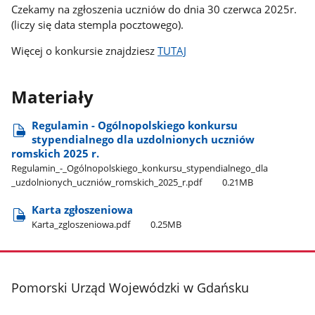
Czekamy na zgłoszenia uczniów do dnia 30 czerwca 2025r.
(liczy się data stempla pocztowego).
Więcej o konkursie znajdziesz
TUTAJ
Materiały
Regulamin - Ogólnopolskiego konkursu
stypendialnego dla uzdolnionych uczniów
romskich 2025 r.
Regulamin​_-​_Ogólnopolskiego​_konkursu​_stypendialnego​_dla​
_uzdolnionych​_uczniów​_romskich​_2025​_r.pdf
0.21MB
Karta zgłoszeniowa
Karta​_zgloszeniowa.pdf
0.25MB
stopka
Pomorski Urząd Wojewódzki w Gdańsku