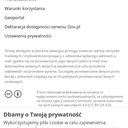
Warunki korzystania
Geoportal
Deklaracja dostępności serwisu Gov.pl
Ustawienia prywatności
Strony dostępne w domenie www.gov.pl mogą zawierać adresy skrzynek
mailowych. Użytkownik korzystający z odnośnika będącego adresem e-
mail zgadza się na przetwarzanie jego danych (adres e-mail oraz
dobrowolnie podanych danych w wiadomości) w celu przesłania
odpowiedzi na przesłane pytania. Szczegóły przetwarzania danych przez
każdą z jednostek znajdują się w ich politykach przetwarzania danych
osobowych.
Treści tekstowe publikowane w serwisie (z
wyłączeniem treści audiowizualnych), są udostępniane
na licencji typu Creative Commons: uznanie autorstwa
- na tych samych warunkach 4.0 (CC BY-SA 4.0).
Materiały audiowizualne, w tym zdjęcia, materiały
Dbamy o Twoją prywatność
audio i wideo, są udostępniane na licencji typu
Creative Commons: uznanie autorstwa użycie
Wykorzystujemy pliki cookie w celu zapewnienia
niekomercyjne - bez utworów zależnych 4.0 (CC BY-
NC-ND 4.0), o ile nie jest to stwierdzone inaczej.