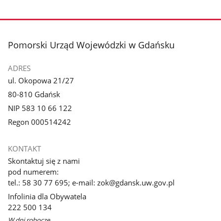
stopka
Pomorski Urząd Wojewódzki w Gdańsku
ADRES
ul. Okopowa 21/27
80-810 Gdańsk
NIP 583 10 66 122
Regon 000514242
KONTAKT
Skontaktuj się z nami
pod numerem:
tel.: 58 30 77 695; e-mail: zok@gdansk.uw.gov.pl
Infolinia dla Obywatela
222 500 134
W dni robocze