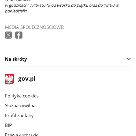
w godzinach: 7:45-15:45 od wtorku do piątku oraz do 18:00 w
poniedziałki
MEDIA SPOŁECZNOŚCIOWE:
Na skróty
stopka
Strona
gov.pl
gov.pl
główna
gov.pl
Polityka cookies
Służba cywilna
Profil zaufany
BIP
Prawa autorskie