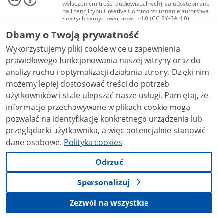
wyłączeniem treści audiowizualnych), są udostępniane
na licencji typu Creative Commons: uznanie autorstwa
- na tych samych warunkach 4.0 (CC BY-SA 4.0).
Materiały audiowizualne, w tym zdjęcia, materiały
Dbamy o Twoją prywatność
audio i wideo, są udostępniane na licencji typu
Creative Commons: uznanie autorstwa użycie
Wykorzystujemy pliki cookie w celu zapewnienia
niekomercyjne - bez utworów zależnych 4.0 (CC BY-
NC-ND 4.0), o ile nie jest to stwierdzone inaczej.
prawidłowego funkcjonowania naszej witryny oraz do
analizy ruchu i optymalizacji działania strony. Dzięki nim
możemy lepiej dostosować treści do potrzeb
użytkowników i stale ulepszać nasze usługi. Pamiętaj, że
informacje przechowywane w plikach cookie mogą
pozwalać na identyfikację konkretnego urządzenia lub
przeglądarki użytkownika, a więc potencjalnie stanowić
dane osobowe.
Polityka cookies
Odrzuć
Spersonalizuj
Zezwól na wszystkie