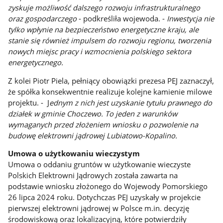
zyskuje możliwość dalszego rozwoju infrastrukturalnego
oraz gospodarczego
- podkreśliła wojewoda. -
Inwestycja nie
tylko wpłynie na bezpieczeństwo energetyczne kraju, ale
stanie się również impulsem do rozwoju regionu, tworzenia
nowych miejsc pracy i wzmocnienia polskiego sektora
energetycznego.
Z kolei Piotr Piela, pełniący obowiązki prezesa PEJ zaznaczył,
że spółka konsekwentnie realizuje kolejne kamienie milowe
projektu. - J
ednym z nich jest uzyskanie tytułu prawnego do
działek w gminie Choczewo. To jeden z warunków
wymaganych przed złożeniem wniosku o pozwolenie na
budowę elektrowni jądrowej Lubiatowo-Kopalino.
Umowa o użytkowaniu wieczystym
Umowa o oddaniu gruntów w użytkowanie wieczyste
Polskich Elektrowni Jądrowych została zawarta na
podstawie wniosku złożonego do Wojewody Pomorskiego
26 lipca 2024 roku. Dotychczas PEJ uzyskały w projekcie
pierwszej elektrowni jądrowej w Polsce m.in. decyzję
środowiskową oraz lokalizacyjną, które potwierdziły