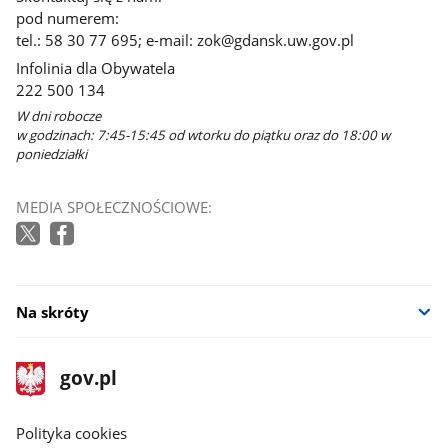
pod numerem:
tel.: 58 30 77 695; e-mail: zok@gdansk.uw.gov.pl
Infolinia dla Obywatela
222 500 134
W dni robocze
w godzinach: 7:45-15:45 od wtorku do piątku oraz do 18:00 w
poniedziałki
MEDIA SPOŁECZNOŚCIOWE:
Na skróty
stopka
Strona
gov.pl
gov.pl
główna
gov.pl
Polityka cookies