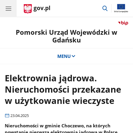
gov.pl
przejdź
do
wyszukiwar
Pomorski Urząd Wojewódzki w
Gdańsku
MENU
Elektrownia jądrowa.
Nieruchomości przekazane
w użytkowanie wieczyste
23.04.2025
Nieruchomości w gminie Choczewo, na których
powstanie pierwsza elektrownia jądrowa w Polsce,