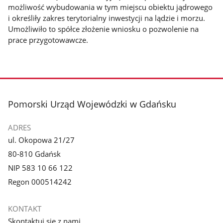
możliwość wybudowania w tym miejscu obiektu jądrowego
i określiły zakres terytorialny inwestycji na lądzie i morzu.
Umożliwiło to spółce złożenie wniosku o pozwolenie na
prace przygotowawcze.
stopka
Pomorski Urząd Wojewódzki w Gdańsku
ADRES
ul. Okopowa 21/27
80-810 Gdańsk
NIP 583 10 66 122
Regon 000514242
KONTAKT
Skontaktuj się z nami