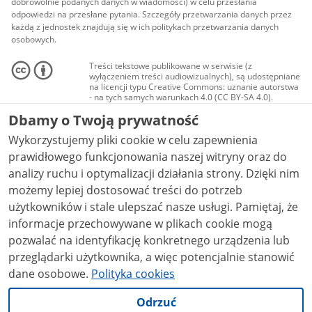
dobrowolnie podanych danych w wiadomości) w celu przesłania
odpowiedzi na przesłane pytania. Szczegóły przetwarzania danych przez
każdą z jednostek znajdują się w ich politykach przetwarzania danych
osobowych.
Treści tekstowe publikowane w serwisie (z
wyłączeniem treści audiowizualnych), są udostępniane
na licencji typu Creative Commons: uznanie autorstwa
- na tych samych warunkach 4.0 (CC BY-SA 4.0).
Materiały audiowizualne, w tym zdjęcia, materiały
Dbamy o Twoją prywatność
audio i wideo, są udostępniane na licencji typu
Creative Commons: uznanie autorstwa użycie
Wykorzystujemy pliki cookie w celu zapewnienia
niekomercyjne - bez utworów zależnych 4.0 (CC BY-
NC-ND 4.0), o ile nie jest to stwierdzone inaczej.
prawidłowego funkcjonowania naszej witryny oraz do
analizy ruchu i optymalizacji działania strony. Dzięki nim
możemy lepiej dostosować treści do potrzeb
użytkowników i stale ulepszać nasze usługi. Pamiętaj, że
informacje przechowywane w plikach cookie mogą
pozwalać na identyfikację konkretnego urządzenia lub
przeglądarki użytkownika, a więc potencjalnie stanowić
dane osobowe.
Polityka cookies
Odrzuć