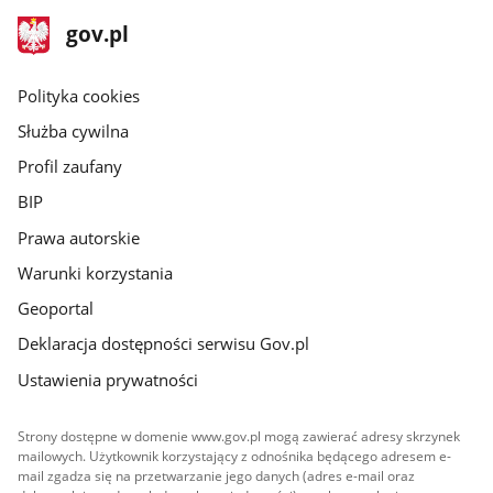
stopka
Strona
gov.pl
gov.pl
główna
gov.pl
Polityka cookies
Służba cywilna
Profil zaufany
BIP
Prawa autorskie
Warunki korzystania
Geoportal
Deklaracja dostępności serwisu Gov.pl
Ustawienia prywatności
Strony dostępne w domenie www.gov.pl mogą zawierać adresy skrzynek
mailowych. Użytkownik korzystający z odnośnika będącego adresem e-
mail zgadza się na przetwarzanie jego danych (adres e-mail oraz