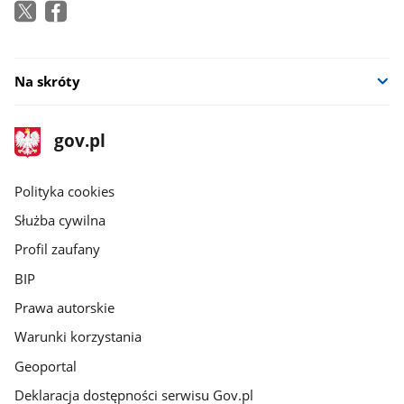
Na skróty
stopka
Strona
gov.pl
gov.pl
główna
gov.pl
Polityka cookies
Służba cywilna
Profil zaufany
BIP
Prawa autorskie
Warunki korzystania
Geoportal
Deklaracja dostępności serwisu Gov.pl