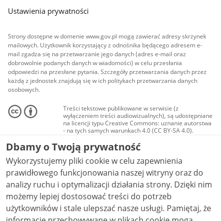
Ustawienia prywatności
Strony dostępne w domenie www.gov.pl mogą zawierać adresy skrzynek
mailowych. Użytkownik korzystający z odnośnika będącego adresem e-
mail zgadza się na przetwarzanie jego danych (adres e-mail oraz
dobrowolnie podanych danych w wiadomości) w celu przesłania
odpowiedzi na przesłane pytania. Szczegóły przetwarzania danych przez
każdą z jednostek znajdują się w ich politykach przetwarzania danych
osobowych.
Treści tekstowe publikowane w serwisie (z
wyłączeniem treści audiowizualnych), są udostępniane
na licencji typu Creative Commons: uznanie autorstwa
- na tych samych warunkach 4.0 (CC BY-SA 4.0).
Materiały audiowizualne, w tym zdjęcia, materiały
Dbamy o Twoją prywatność
audio i wideo, są udostępniane na licencji typu
Creative Commons: uznanie autorstwa użycie
Wykorzystujemy pliki cookie w celu zapewnienia
niekomercyjne - bez utworów zależnych 4.0 (CC BY-
NC-ND 4.0), o ile nie jest to stwierdzone inaczej.
prawidłowego funkcjonowania naszej witryny oraz do
analizy ruchu i optymalizacji działania strony. Dzięki nim
możemy lepiej dostosować treści do potrzeb
użytkowników i stale ulepszać nasze usługi. Pamiętaj, że
informacje przechowywane w plikach cookie mogą