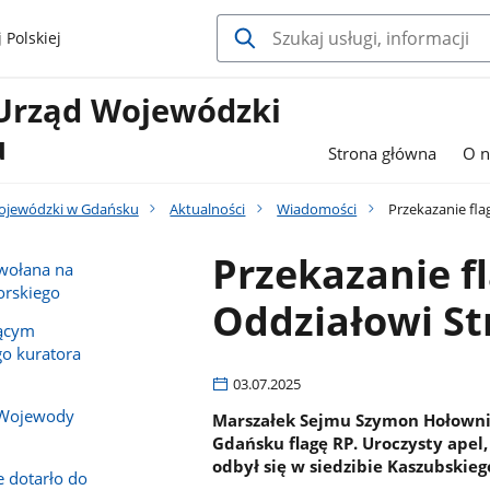
 Polskiej
Urząd Wojewódzki
u
Strona główna
O n
ojewódzki w Gdańsku
Aktualności
Wiadomości
Przekazanie fla
Przekazanie f
owołana na
rskiego
Oddziałowi St
iącym
o kuratora
03.07.2025
 Wojewody
Marszałek Sejmu Szymon Hołownia
Gdańsku flagę RP. Uroczysty apel
odbył się w siedzibie Kaszubskieg
e dotarło do