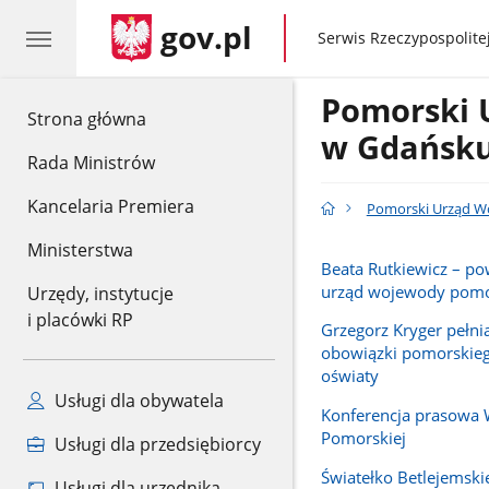
gov.pl
gov.pl
Serwis Rzeczypospolitej
Pomorski 
gov.pl
Strona główna
w Gdańsk
Rada Ministrów
Kancelaria Premiera
Pomorski Urząd W
Ministerstwa
Beata Rutkiewicz – p
urząd wojewody pomo
Urzędy, instytucje
i placówki RP
Grzegorz Kryger pełn
obowiązki pomorskieg
oświaty
Usługi dla obywatela
Konferencja prasowa
Pomorskiej
Usługi dla przedsiębiorcy
Światełko Betlejemski
Usługi dla urzędnika