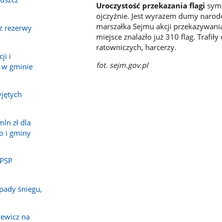
Uroczystość przekazania flagi
symb
ojczyźnie. Jest wyrazem dumy narodo
marszałka Sejmu akcji przekazywania
z rezerwy
miejsce znalazło już 310 flag. Trafił
ratowniczych, harcerzy.
ji i
fot. sejm.gov.pl
 w gminie
jętych
ln zł dla
o i gminy
 PSP
pady śniegu,
ewicz na