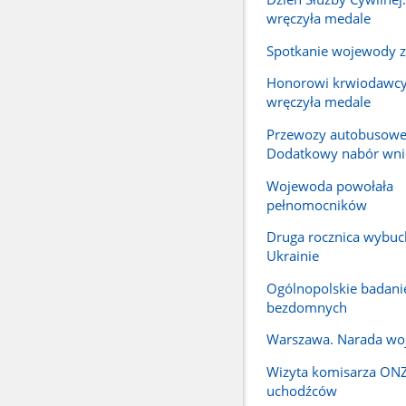
wręczyła medale
Spotkanie wojewody z
Honorowi krwiodawc
wręczyła medale
Przewozy autobusowe
Dodatkowy nabór wn
Wojewoda powołała
pełnomocników
Druga rocznica wybuc
Ukrainie
Ogólnopolskie badanie
bezdomnych
Warszawa. Narada w
Wizyta komisarza ONZ
uchodźców