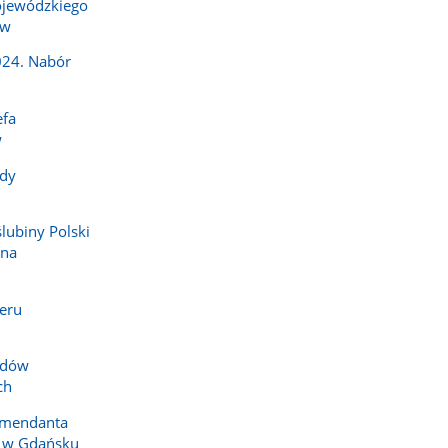
jewódzkiego
ów
024. Nabór
efa
w
dy
ślubiny Polski
 na
eru
zdów
ch
omendanta
i w Gdańsku