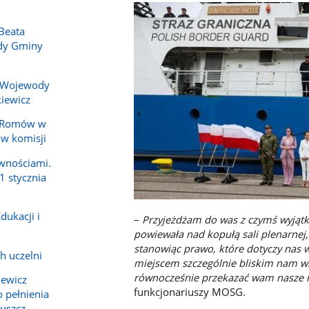
Beata
ady Gminy
 Wojewody
iewicz
y Romów w
ów komisji
wnościami.
1 stycznia
dukacji i
–
Przyjeżdżam do was z czymś wyjątk
powiewała nad kopułą sali plenarnej,
stanowiąc prawo, które dotyczy nas w
h uczelni
miejscem szczególnie bliskim nam wsz
równocześnie przekazać wam nasze n
iewicz
funkcjonariuszy MOSG.
 pełnienia
ruszcz