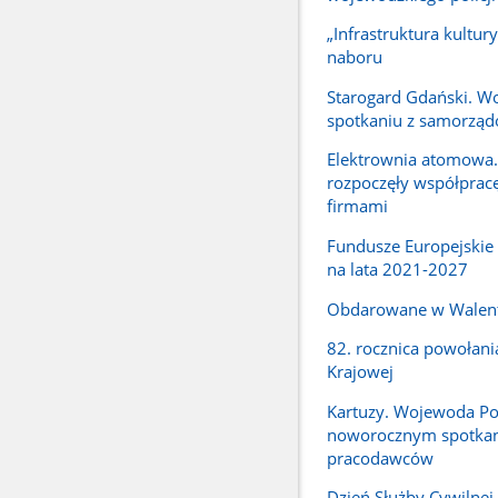
„Infrastruktura kultury
naboru
Starogard Gdański. W
spotkaniu z samorzą
Elektrownia atomowa.
rozpoczęły współpracę
firmami
Fundusze Europejskie
na lata 2021-2027
Obdarowane w Walen
82. rocznica powołani
Krajowej
Kartuzy. Wojewoda P
noworocznym spotka
pracodawców
Dzień Służby Cywilne