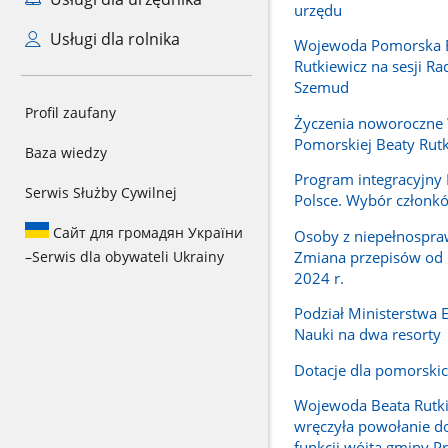
urzędu
Usługi dla rolnika
Wojewoda Pomorska 
Rutkiewicz na sesji R
Szemud
Profil zaufany
Życzenia noworoczne
Pomorskiej Beaty Rutk
Baza wiedzy
Program integracyjn
Serwis Służby Cywilnej
Polsce. Wybór członk
Сайт для громадян України
Osoby z niepełnospra
Zmiana przepisów od 
–
Serwis dla obywateli Ukrainy
2024 r.
Podział Ministerstwa E
Nauki na dwa resorty
Dotacje dla pomorskic
Wojewoda Beata Rutk
wręczyła powołanie do
funkcji wójta gminy P