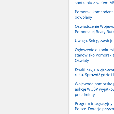
spotkaniu z szefem 
Pomorski komendant P
odwołany
Oświadczenie Wojew
Pomorskiej Beaty Rutk
Uwaga. Śnieg, zawieje 
Ogłoszenie o konkursi
stanowisko Pomorskie
Oświaty
Kwalifikacja wojskow
roku. Sprawdź gdzie i 
Wojewoda pomorska p
aukcję WOŚP wyjątko
przedmioty
Program integracyjn
Polsce. Dotacje przyz