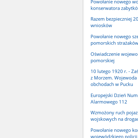
Powołanie nowego wo
konserwatora zabytk
Razem bezpieczniej 2
wniosków
Powołanie nowego sz
pomorskich strażakó
Oświadczenie wojewo
pomorskiej
10 lutego 1920 r. - Za
z Morzem. Wojewoda
obchodach w Pucku
Europejski Dzień Num
Alarmowego 112
Wzmożony ruch poja
wojskowych na droga
Powołanie nowego k
wojewódzkiego policj