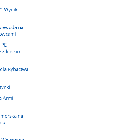
”. Wyniki
ojewoda na
dowcami
 PEJ
 z fińskimi
 dla Rybactwa
tynki
a Armii
omorska na
niu
j. Wojewoda