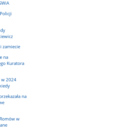
MSWiA
olicji
ody
iewicz
i zamiecie
e na
go Kuratora
a w 2024
kiedy
rzekazała na
we
y Romów w
nane