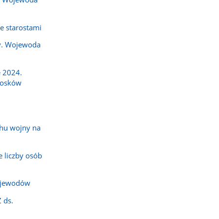
e starostami
y. Wojewoda
 2024.
iosków
hu wojny na
 liczby osób
ojewodów
 ds.