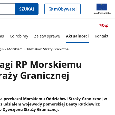
Logowanie
SZUKAJ
mObywatel
do
panelu
as
Co robimy
Załatw sprawę
Aktualności
Kontakt
gi RP Morskiemu Oddziałowi Straży Granicznej
lagi RP Morskiemu
raży Granicznej
 przekazał Morskiemu Oddziałowi Straży Granicznej w
, z udziałem wojewody pomorskiej Beaty Rutkiewicz,
o Dywizjonu Straży Granicznej.