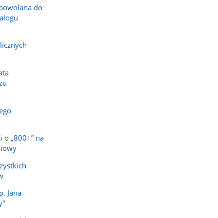
powołana do
alogu
licznych
ata
zu
ego
i o „800+” na
niowy
zystkich
w
p. Jana
y"