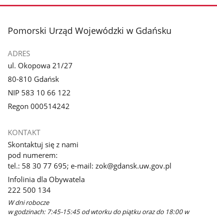
stopka
Pomorski Urząd Wojewódzki w Gdańsku
ADRES
ul. Okopowa 21/27
80-810 Gdańsk
NIP 583 10 66 122
Regon 000514242
KONTAKT
Skontaktuj się z nami
pod numerem:
tel.: 58 30 77 695; e-mail: zok@gdansk.uw.gov.pl
Infolinia dla Obywatela
222 500 134
W dni robocze
w godzinach: 7:45-15:45 od wtorku do piątku oraz do 18:00 w