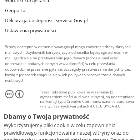
Warunki korzystania
Geoportal
Deklaracja dostępności serwisu Gov.pl
Ustawienia prywatności
Strony dostępne w domenie www.gov.pl mogą zawierać adresy skrzynek
mailowych. Użytkownik korzystający z odnośnika będącego adresem e-
mail zgadza się na przetwarzanie jego danych (adres e-mail oraz
dobrowolnie podanych danych w wiadomości) w celu przesłania
odpowiedzi na przesłane pytania. Szczegóły przetwarzania danych przez
każdą z jednostek znajdują się w ich politykach przetwarzania danych
osobowych.
Treści tekstowe publikowane w serwisie (z
wyłączeniem treści audiowizualnych), są udostępniane
na licencji typu Creative Commons: uznanie autorstwa
- na tych samych warunkach 4.0 (CC BY-SA 4.0).
Materiały audiowizualne, w tym zdjęcia, materiały
Dbamy o Twoją prywatność
audio i wideo, są udostępniane na licencji typu
Creative Commons: uznanie autorstwa użycie
Wykorzystujemy pliki cookie w celu zapewnienia
niekomercyjne - bez utworów zależnych 4.0 (CC BY-
NC-ND 4.0), o ile nie jest to stwierdzone inaczej.
prawidłowego funkcjonowania naszej witryny oraz do