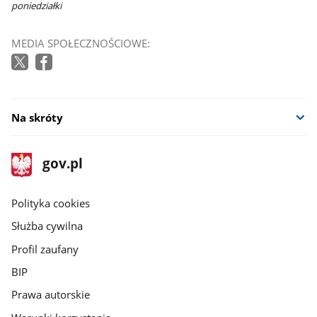
poniedziałki
MEDIA SPOŁECZNOŚCIOWE:
Na skróty
stopka
Strona
gov.pl
gov.pl
główna
gov.pl
Polityka cookies
Służba cywilna
Profil zaufany
BIP
Prawa autorskie