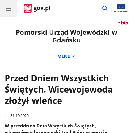
gov.pl
przejdź
do
wyszukiwar
Pomorski Urząd Wojewódzki w
Gdańsku
MENU
Przed Dniem Wszystkich
Świętych. Wicewojewoda
złożył wieńce
31.10.2025
W przeddzień Dnia Wszystkich Świętych,
wicewojewoda pomorski Emil Rojek w asyście