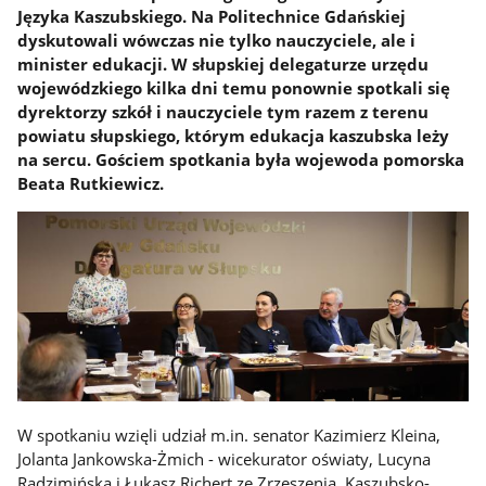
Języka Kaszubskiego. Na Politechnice Gdańskiej
dyskutowali wówczas nie tylko nauczyciele, ale i
minister edukacji. W słupskiej delegaturze urzędu
wojewódzkiego kilka dni temu ponownie spotkali się
dyrektorzy szkół i nauczyciele tym razem z terenu
powiatu słupskiego, którym edukacja kaszubska leży
na sercu. Gościem spotkania była wojewoda pomorska
Beata Rutkiewicz.
W spotkaniu wzięli udział m.in. senator Kazimierz Kleina,
Jolanta Jankowska-Żmich - wicekurator oświaty, Lucyna
Radzimińska i Łukasz Richert ze Zrzeszenia Kaszubsko-