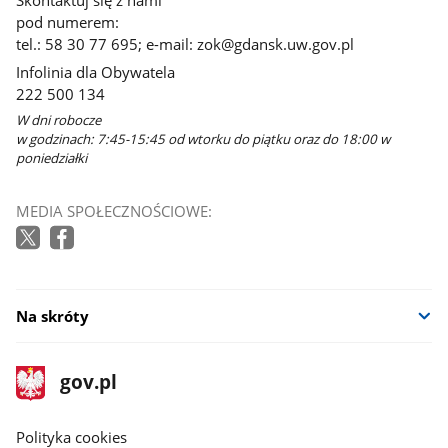
Skontaktuj się z nami
pod numerem:
tel.: 58 30 77 695; e-mail: zok@gdansk.uw.gov.pl
Infolinia dla Obywatela
222 500 134
W dni robocze
w godzinach: 7:45-15:45 od wtorku do piątku oraz do 18:00 w
poniedziałki
MEDIA SPOŁECZNOŚCIOWE:
Na skróty
stopka
Strona
gov.pl
gov.pl
główna
gov.pl
Polityka cookies