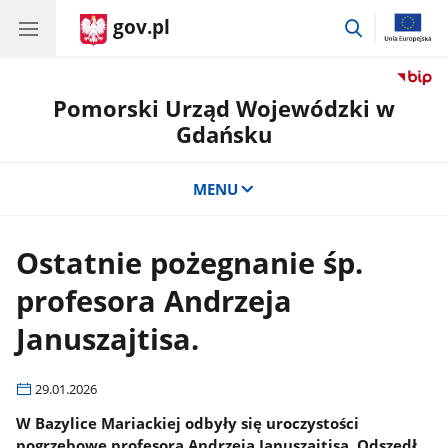
gov.pl
przejdź
do
wyszukiwar
Pomorski Urząd Wojewódzki w
Gdańsku
MENU
Ostatnie pożegnanie śp.
profesora Andrzeja
Januszajtisa.
29.01.2026
W Bazylice Mariackiej odbyły się uroczystości
pogrzebowe profesora Andrzeja Januszajtisa. Odszedł