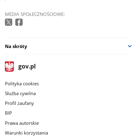
MEDIA SPOŁECZNOŚCIOWE:
Na skróty
stopka
Strona
gov.pl
gov.pl
główna
gov.pl
Polityka cookies
Służba cywilna
Profil zaufany
BIP
Prawa autorskie
Warunki korzystania