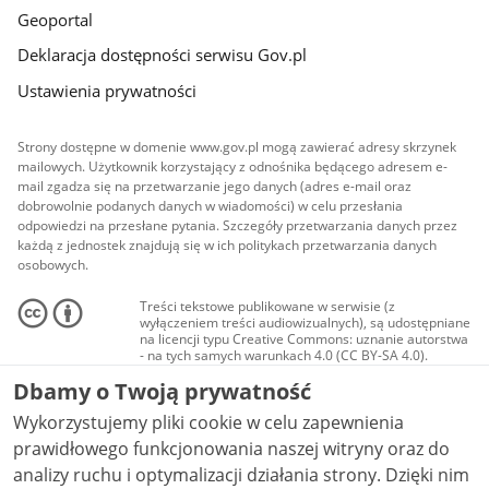
Geoportal
Deklaracja dostępności serwisu Gov.pl
Ustawienia prywatności
Strony dostępne w domenie www.gov.pl mogą zawierać adresy skrzynek
mailowych. Użytkownik korzystający z odnośnika będącego adresem e-
mail zgadza się na przetwarzanie jego danych (adres e-mail oraz
dobrowolnie podanych danych w wiadomości) w celu przesłania
odpowiedzi na przesłane pytania. Szczegóły przetwarzania danych przez
każdą z jednostek znajdują się w ich politykach przetwarzania danych
osobowych.
Treści tekstowe publikowane w serwisie (z
wyłączeniem treści audiowizualnych), są udostępniane
na licencji typu Creative Commons: uznanie autorstwa
- na tych samych warunkach 4.0 (CC BY-SA 4.0).
Materiały audiowizualne, w tym zdjęcia, materiały
Dbamy o Twoją prywatność
audio i wideo, są udostępniane na licencji typu
Creative Commons: uznanie autorstwa użycie
Wykorzystujemy pliki cookie w celu zapewnienia
niekomercyjne - bez utworów zależnych 4.0 (CC BY-
NC-ND 4.0), o ile nie jest to stwierdzone inaczej.
prawidłowego funkcjonowania naszej witryny oraz do
analizy ruchu i optymalizacji działania strony. Dzięki nim