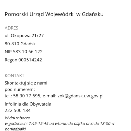
stopka
Pomorski Urząd Wojewódzki w Gdańsku
ADRES
ul. Okopowa 21/27
80-810 Gdańsk
NIP 583 10 66 122
Regon 000514242
KONTAKT
Skontaktuj się z nami
pod numerem:
tel.: 58 30 77 695; e-mail: zok@gdansk.uw.gov.pl
Infolinia dla Obywatela
222 500 134
W dni robocze
w godzinach: 7:45-15:45 od wtorku do piątku oraz do 18:00 w
poniedziałki