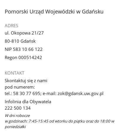
stopka
Pomorski Urząd Wojewódzki w Gdańsku
ADRES
ul. Okopowa 21/27
80-810 Gdańsk
NIP 583 10 66 122
Regon 000514242
KONTAKT
Skontaktuj się z nami
pod numerem:
tel.: 58 30 77 695; e-mail: zok@gdansk.uw.gov.pl
Infolinia dla Obywatela
222 500 134
W dni robocze
w godzinach: 7:45-15:45 od wtorku do piątku oraz do 18:00 w
poniedziałki