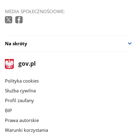
MEDIA SPOŁECZNOŚCIOWE:
Na skróty
stopka
Strona
gov.pl
gov.pl
główna
gov.pl
Polityka cookies
Służba cywilna
Profil zaufany
BIP
Prawa autorskie
Warunki korzystania