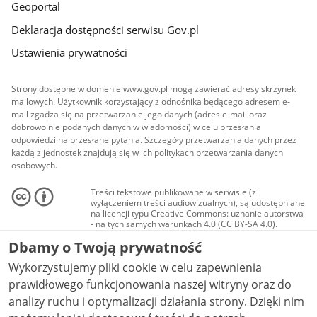
Geoportal
Deklaracja dostępności serwisu Gov.pl
Ustawienia prywatności
Strony dostępne w domenie www.gov.pl mogą zawierać adresy skrzynek
mailowych. Użytkownik korzystający z odnośnika będącego adresem e-
mail zgadza się na przetwarzanie jego danych (adres e-mail oraz
dobrowolnie podanych danych w wiadomości) w celu przesłania
odpowiedzi na przesłane pytania. Szczegóły przetwarzania danych przez
każdą z jednostek znajdują się w ich politykach przetwarzania danych
osobowych.
Treści tekstowe publikowane w serwisie (z
wyłączeniem treści audiowizualnych), są udostępniane
na licencji typu Creative Commons: uznanie autorstwa
- na tych samych warunkach 4.0 (CC BY-SA 4.0).
Materiały audiowizualne, w tym zdjęcia, materiały
Dbamy o Twoją prywatność
audio i wideo, są udostępniane na licencji typu
Creative Commons: uznanie autorstwa użycie
Wykorzystujemy pliki cookie w celu zapewnienia
niekomercyjne - bez utworów zależnych 4.0 (CC BY-
NC-ND 4.0), o ile nie jest to stwierdzone inaczej.
prawidłowego funkcjonowania naszej witryny oraz do
analizy ruchu i optymalizacji działania strony. Dzięki nim