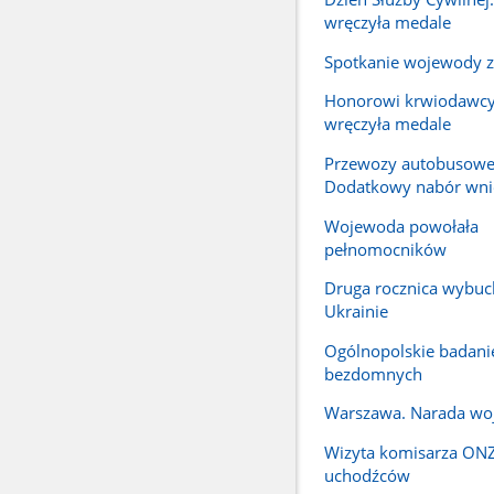
wręczyła medale
Spotkanie wojewody z
Honorowi krwiodawc
wręczyła medale
Przewozy autobusowe
Dodatkowy nabór wn
Wojewoda powołała
pełnomocników
Druga rocznica wybuc
Ukrainie
Ogólnopolskie badanie
bezdomnych
Warszawa. Narada w
Wizyta komisarza ONZ
uchodźców