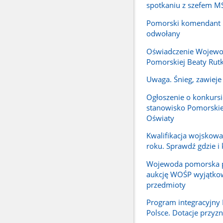
spotkaniu z szefem 
Pomorski komendant P
odwołany
Oświadczenie Wojew
Pomorskiej Beaty Rutk
Uwaga. Śnieg, zawieje 
Ogłoszenie o konkursi
stanowisko Pomorskie
Oświaty
Kwalifikacja wojskow
roku. Sprawdź gdzie i 
Wojewoda pomorska p
aukcję WOŚP wyjątko
przedmioty
Program integracyjn
Polsce. Dotacje przyz