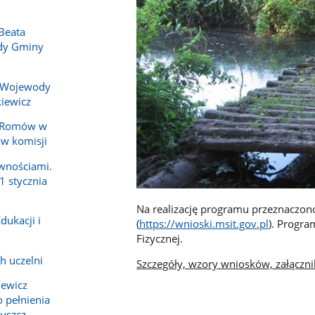
Beata
ady Gminy
 Wojewody
iewicz
y Romów w
ów komisji
wnościami.
1 stycznia
Na realizację programu przeznaczon
dukacji i
(
https://wnioski.msit.gov.pl
). Progr
Fizycznej.
h uczelni
Szczegóły, wzory wniosków, załączni
iewicz
 pełnienia
ruszcz