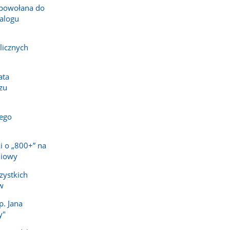
powołana do
alogu
licznych
ata
zu
ego
i o „800+” na
niowy
zystkich
w
p. Jana
y"