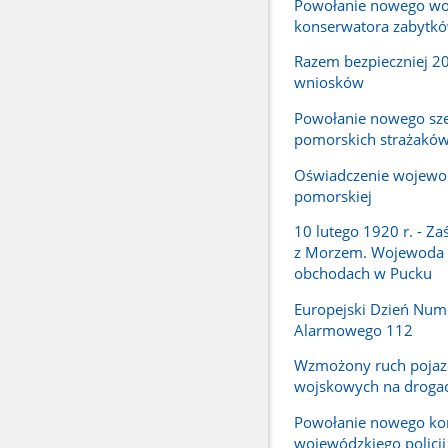
Powołanie nowego wo
konserwatora zabytk
Razem bezpieczniej 2
wniosków
Powołanie nowego sz
pomorskich strażakó
Oświadczenie wojewo
pomorskiej
10 lutego 1920 r. - Za
z Morzem. Wojewoda
obchodach w Pucku
Europejski Dzień Num
Alarmowego 112
Wzmożony ruch poja
wojskowych na droga
Powołanie nowego k
wojewódzkiego policj