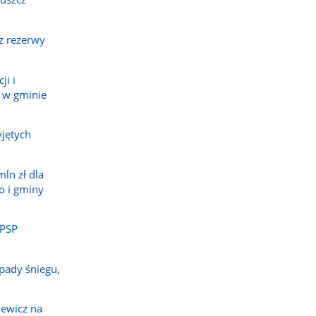
z rezerwy
ji i
 w gminie
jętych
ln zł dla
o i gminy
 PSP
pady śniegu,
ewicz na