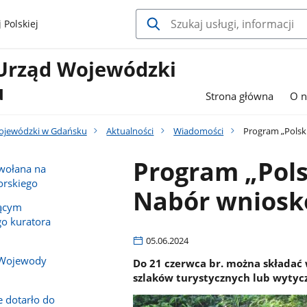
 Polskiej
Urząd Wojewódzki
u
Strona główna
O n
ojewódzki w Gdańsku
Aktualności
Wiadomości
Program „Polski
Program „Polsk
owołana na
rskiego
Nabór wnios
iącym
o kuratora
05.06.2024
 Wojewody
Do 21 czerwca br. można składać 
szlaków turystycznych lub wytyc
e dotarło do