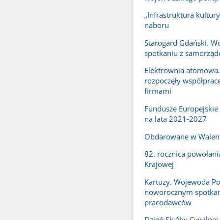
„Infrastruktura kultury
naboru
Starogard Gdański. W
spotkaniu z samorzą
Elektrownia atomowa.
rozpoczęły współpracę
firmami
Fundusze Europejskie
na lata 2021-2027
Obdarowane w Walen
82. rocznica powołani
Krajowej
Kartuzy. Wojewoda P
noworocznym spotka
pracodawców
Dzień Służby Cywilne