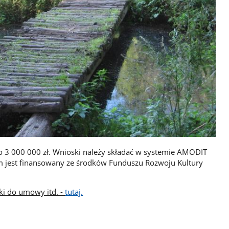
o 3 000 000 zł. Wnioski należy składać w systemie AMODIT
am jest finansowany ze środków Funduszu Rozwoju Kultury
ki do umowy itd. -
tutaj.