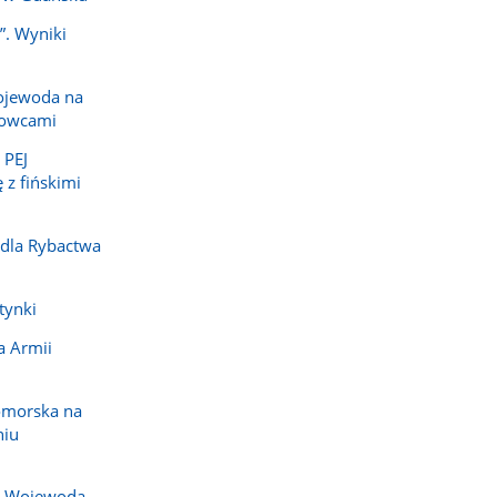
”. Wyniki
ojewoda na
dowcami
 PEJ
 z fińskimi
 dla Rybactwa
tynki
a Armii
omorska na
niu
j. Wojewoda