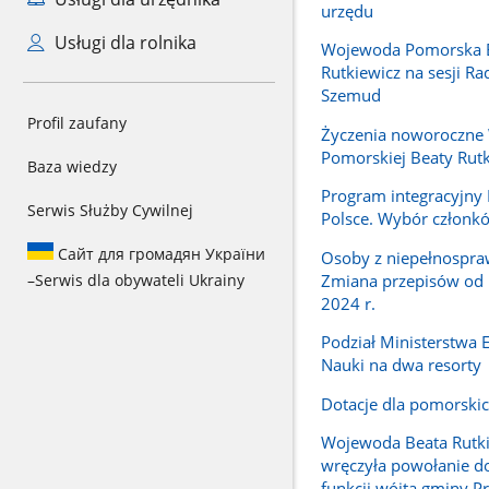
urzędu
Usługi dla rolnika
Wojewoda Pomorska 
Rutkiewicz na sesji R
Szemud
Profil zaufany
Życzenia noworoczne
Pomorskiej Beaty Rutk
Baza wiedzy
Program integracyjn
Serwis Służby Cywilnej
Polsce. Wybór członk
Сайт для громадян України
Osoby z niepełnospra
Zmiana przepisów od 
–
Serwis dla obywateli Ukrainy
2024 r.
Podział Ministerstwa E
Nauki na dwa resorty
Dotacje dla pomorskic
Wojewoda Beata Rutk
wręczyła powołanie do
funkcji wójta gminy P