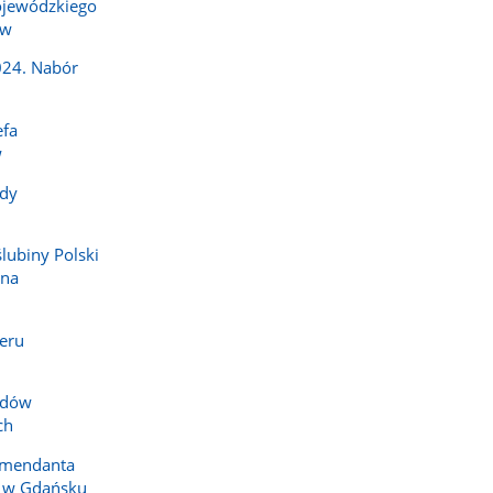
jewódzkiego
ów
024. Nabór
efa
w
dy
ślubiny Polski
 na
eru
zdów
ch
omendanta
i w Gdańsku