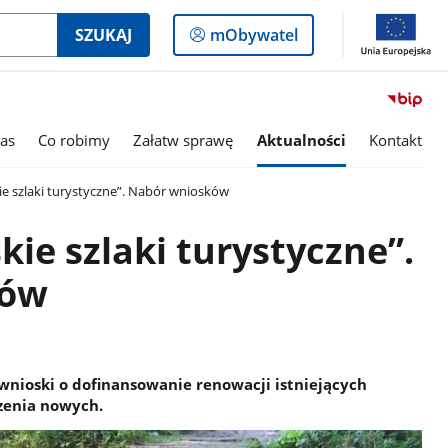
Logowanie
SZUKAJ
mObywatel
do
panelu
as
Co robimy
Załatw sprawę
Aktualności
Kontakt
e szlaki turystyczne”. Nabór wniosków
ie szlaki turystyczne”.
ków
wnioski o dofinansowanie renowacji istniejących
zenia nowych.