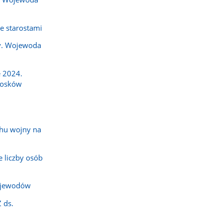
e starostami
y. Wojewoda
 2024.
iosków
hu wojny na
 liczby osób
ojewodów
 ds.