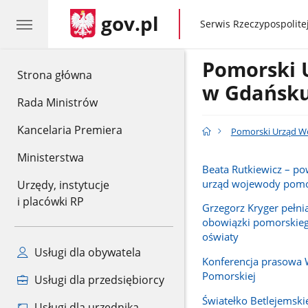
gov.pl
gov.pl
Serwis Rzeczypospolitej
Pomorski 
gov.pl
Strona główna
w Gdańsk
Rada Ministrów
Kancelaria Premiera
Pomorski Urząd W
Ministerstwa
Beata Rutkiewicz – p
urząd wojewody pomo
Urzędy, instytucje
i placówki RP
Grzegorz Kryger pełn
obowiązki pomorskieg
oświaty
Usługi dla obywatela
Konferencja prasowa
Pomorskiej
Usługi dla przedsiębiorcy
Światełko Betlejemski
Usługi dla urzędnika