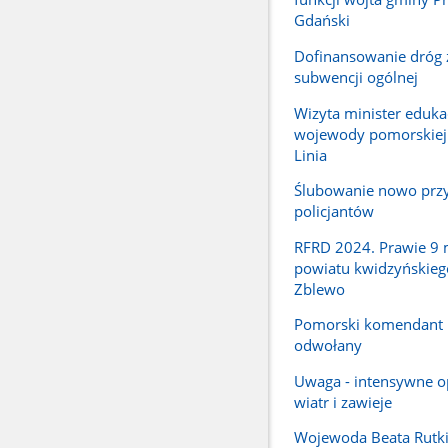
Gdański
Dofinansowanie dróg 
subwencji ogólnej
Wizyta minister edukac
wojewody pomorskiej
Linia
Ślubowanie nowo przy
policjantów
RFRD 2024. Prawie 9 m
powiatu kwidzyńskieg
Zblewo
Pomorski komendant
odwołany
Uwaga - intensywne o
wiatr i zawieje
Wojewoda Beata Rutki