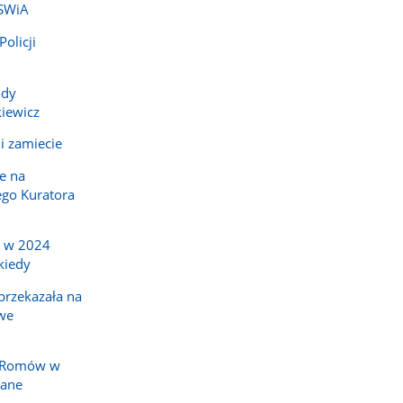
MSWiA
olicji
ody
iewicz
i zamiecie
e na
go Kuratora
a w 2024
kiedy
rzekazała na
we
y Romów w
nane