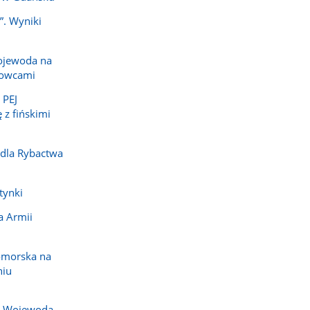
”. Wyniki
ojewoda na
dowcami
 PEJ
 z fińskimi
 dla Rybactwa
tynki
a Armii
omorska na
niu
j. Wojewoda