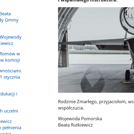
Beata
ady Gminy
 Wojewody
iewicz
y Romów w
ów komisji
wnościami.
1 stycznia
dukacji i
Rodzinie Zmarłego, przyjaciołom, w
współczucia.
h uczelni
Wojewoda Pomorska
iewicz
Beata Rutkiewicz
 pełnienia
ruszcz