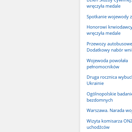
wręczyła medale
Spotkanie wojewody z
Honorowi krwiodawc
wręczyła medale
Przewozy autobusowe
Dodatkowy nabór wn
Wojewoda powołała
pełnomocników
Druga rocznica wybuc
Ukrainie
Ogólnopolskie badanie
bezdomnych
Warszawa. Narada w
Wizyta komisarza ONZ
uchodźców