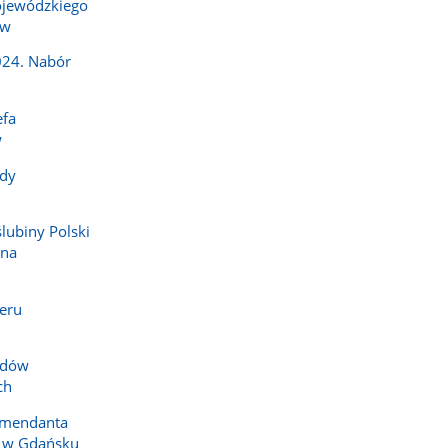
jewódzkiego
ów
024. Nabór
efa
w
dy
ślubiny Polski
 na
eru
zdów
ch
omendanta
i w Gdańsku