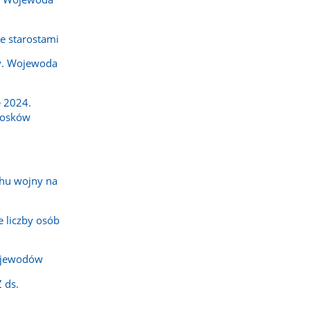
e starostami
y. Wojewoda
 2024.
iosków
hu wojny na
 liczby osób
ojewodów
 ds.