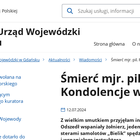
 Polskiej
Urząd Wojewódzki
u
Strona główna
O n
ojewódzki w Gdańsku
Aktualności
Wiadomości
Śmierć mjr. pil
Śmierć mjr. pil
owołana na
rskiego
Kondolencje 
iącym
o kuratora
12.07.2024
 Wojewody
Z wielkim smutkiem przyjęłam info
Odszedł wspaniały żołnierz, jede
sterami samolotów „Bielik” spędzi
e dotarło do
i wspaniałego instruktora.