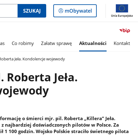
Logowanie
SZUKAJ
mObywatel
do
panelu
as
Co robimy
Załatw sprawę
Aktualności
Kontakt
. Roberta Jeła. Kondolencje wojewody
. Roberta Jeła.
wojewody
rmację o śmierci mjr. pil. Roberta „Killera” Jeła.
n z najbardziej doświadczonych pilotów w Polsce. Za
ł 1 100 godzin. Wojsko Polskie straciło świetnego pilota