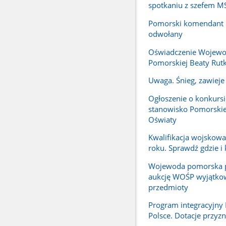
spotkaniu z szefem 
Pomorski komendant P
odwołany
Oświadczenie Wojew
Pomorskiej Beaty Rutk
Uwaga. Śnieg, zawieje 
Ogłoszenie o konkursi
stanowisko Pomorskie
Oświaty
Kwalifikacja wojskow
roku. Sprawdź gdzie i 
Wojewoda pomorska p
aukcję WOŚP wyjątko
przedmioty
Program integracyjn
Polsce. Dotacje przyz