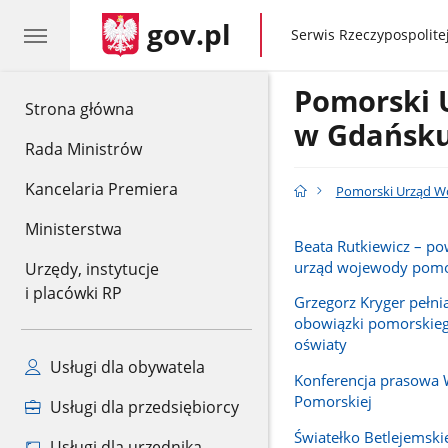
gov.pl
gov.pl
Serwis Rzeczypospolitej
Pomorski 
gov.pl
Strona główna
w Gdańsk
Rada Ministrów
Kancelaria Premiera
Pomorski Urząd W
Ministerstwa
Beata Rutkiewicz – p
urząd wojewody pomo
Urzędy, instytucje
i placówki RP
Grzegorz Kryger pełn
obowiązki pomorskieg
oświaty
Usługi dla obywatela
Konferencja prasowa
Pomorskiej
Usługi dla przedsiębiorcy
Światełko Betlejemski
Usługi dla urzędnika