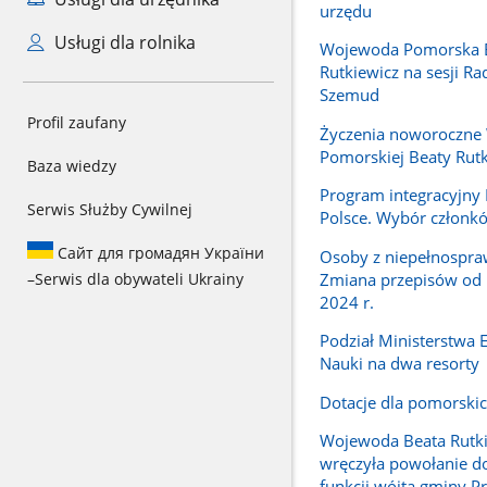
urzędu
Usługi dla rolnika
Wojewoda Pomorska 
Rutkiewicz na sesji R
Szemud
Profil zaufany
Życzenia noworoczne
Pomorskiej Beaty Rutk
Baza wiedzy
Program integracyjn
Serwis Służby Cywilnej
Polsce. Wybór członk
Сайт для громадян України
Osoby z niepełnospra
Zmiana przepisów od 
–
Serwis dla obywateli Ukrainy
2024 r.
Podział Ministerstwa E
Nauki na dwa resorty
Dotacje dla pomorskic
Wojewoda Beata Rutk
wręczyła powołanie do
funkcji wójta gminy P