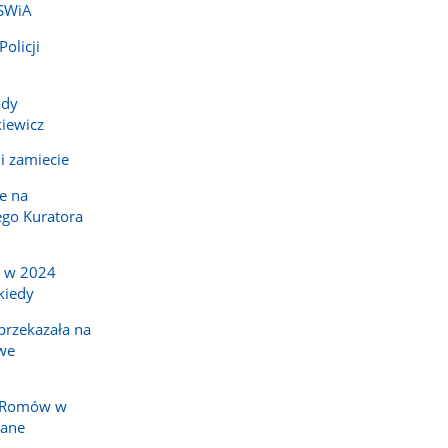
MSWiA
olicji
ody
iewicz
i zamiecie
e na
go Kuratora
a w 2024
kiedy
rzekazała na
we
y Romów w
nane