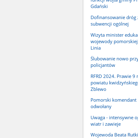
Gdański
Dofinansowanie dróg 
subwencji ogólnej
Wizyta minister edukac
wojewody pomorskiej
Linia
Ślubowanie nowo przy
policjantów
RFRD 2024. Prawie 9 m
powiatu kwidzyńskieg
Zblewo
Pomorski komendant
odwołany
Uwaga - intensywne o
wiatr i zawieje
Wojewoda Beata Rutki