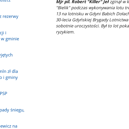
Mjr pil. Robert "Killer" Jeł
zginął w 
"Bielik" podczas wykonywania lotu tr
13 na lotnisku w Gdyni Babich Dołac
z rezerwy
30-lecia Gdyńskiej Brygady Lotnict
sobotnie uroczystości. Był to lot p
ryzykiem.
ji i
 w gminie
jętych
ln zł dla
o i gminy
 PSP
pady śniegu,
ewicz na