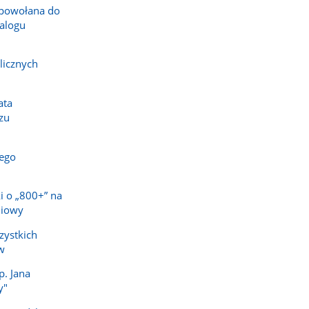
powołana do
alogu
licznych
ata
zu
ego
i o „800+” na
niowy
zystkich
w
p. Jana
y"