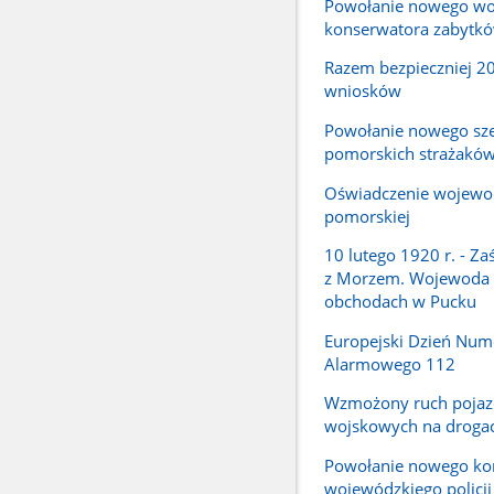
Powołanie nowego wo
konserwatora zabytk
Razem bezpieczniej 2
wniosków
Powołanie nowego sz
pomorskich strażakó
Oświadczenie wojewo
pomorskiej
10 lutego 1920 r. - Za
z Morzem. Wojewoda
obchodach w Pucku
Europejski Dzień Num
Alarmowego 112
Wzmożony ruch poja
wojskowych na droga
Powołanie nowego k
wojewódzkiego policj