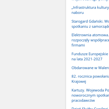
„Infrastruktura kultury
naboru
Starogard Gdański. W
spotkaniu z samorzą
Elektrownia atomowa.
rozpoczęły współpracę
firmami
Fundusze Europejskie
na lata 2021-2027
Obdarowane w Walen
82. rocznica powołani
Krajowej
Kartuzy. Wojewoda P
noworocznym spotka
pracodawców
Dzień Służby Cywilne