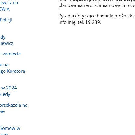
ewicz na
planowania i wdrażania nowych roz
MSWiA
Pytania dotyczące badania można ki
olicji
infolinię: tel. 19 239.
ody
iewicz
i zamiecie
e na
go Kuratora
a w 2024
kiedy
rzekazała na
we
y Romów w
nane