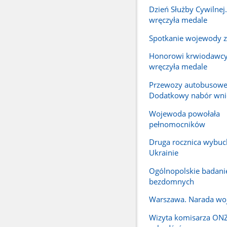
Dzień Służby Cywilne
wręczyła medale
Spotkanie wojewody z
Honorowi krwiodawc
wręczyła medale
Przewozy autobusowe
Dodatkowy nabór wn
Wojewoda powołała
pełnomocników
Druga rocznica wybuc
Ukrainie
Ogólnopolskie badanie
bezdomnych
Warszawa. Narada w
Wizyta komisarza ONZ