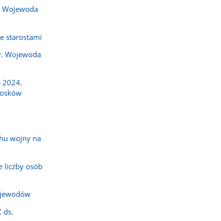
j. Wojewoda
e starostami
y. Wojewoda
 2024.
iosków
hu wojny na
 liczby osób
ojewodów
 ds.