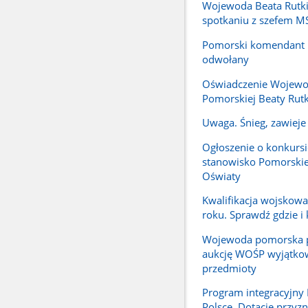
Wojewoda Beata Rutki
spotkaniu z szefem 
Pomorski komendant P
odwołany
Oświadczenie Wojew
Pomorskiej Beaty Rutk
Uwaga. Śnieg, zawieje 
Ogłoszenie o konkursi
stanowisko Pomorskie
Oświaty
Kwalifikacja wojskow
roku. Sprawdź gdzie i 
Wojewoda pomorska p
aukcję WOŚP wyjątko
przedmioty
Program integracyjn
Polsce. Dotacje przyz