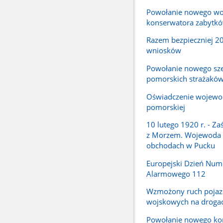
Powołanie nowego wo
konserwatora zabytk
Razem bezpieczniej 2
wniosków
Powołanie nowego sz
pomorskich strażakó
Oświadczenie wojewo
pomorskiej
10 lutego 1920 r. - Za
z Morzem. Wojewoda
obchodach w Pucku
Europejski Dzień Num
Alarmowego 112
Wzmożony ruch poja
wojskowych na droga
Powołanie nowego k