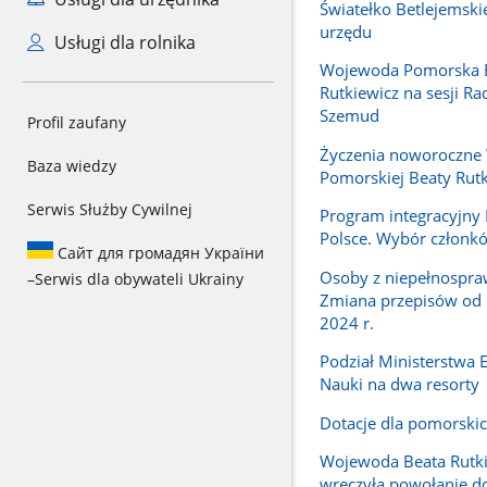
Światełko Betlejemski
urzędu
Usługi dla rolnika
Wojewoda Pomorska 
Rutkiewicz na sesji R
Szemud
Profil zaufany
Życzenia noworoczne
Baza wiedzy
Pomorskiej Beaty Rutk
Serwis Służby Cywilnej
Program integracyjn
Polsce. Wybór członk
Сайт для громадян України
Osoby z niepełnospra
–
Serwis dla obywateli Ukrainy
Zmiana przepisów od 
2024 r.
Podział Ministerstwa E
Nauki na dwa resorty
Dotacje dla pomorskic
Wojewoda Beata Rutk
wręczyła powołanie do