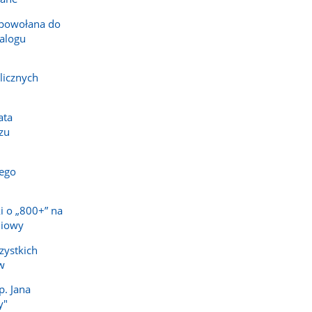
powołana do
alogu
licznych
ata
zu
ego
i o „800+” na
niowy
zystkich
w
p. Jana
y"