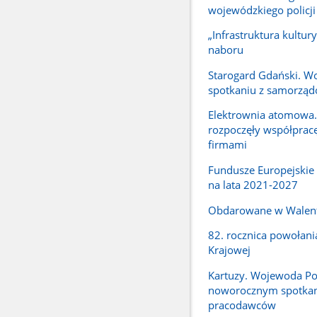
wojewódzkiego policj
„Infrastruktura kultury
naboru
Starogard Gdański. W
spotkaniu z samorzą
Elektrownia atomowa.
rozpoczęły współpracę
firmami
Fundusze Europejskie
na lata 2021-2027
Obdarowane w Walen
82. rocznica powołani
Krajowej
Kartuzy. Wojewoda P
noworocznym spotka
pracodawców