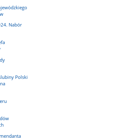
jewódzkiego
ów
024. Nabór
efa
w
dy
ślubiny Polski
 na
eru
zdów
ch
omendanta