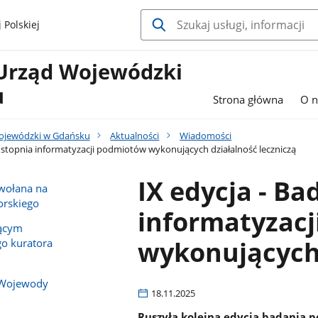
 Polskiej
Urząd Wojewódzki
u
Strona główna
O n
ojewódzki w Gdańsku
Aktualności
Wiadomości
a stopnia informatyzacji podmiotów wykonujących działalność leczniczą
IX edycja - Ba
owołana na
rskiego
informatyzac
iącym
wykonujących 
o kuratora
 Wojewody
18.11.2025
Ruszyła kolejna edycja badania 