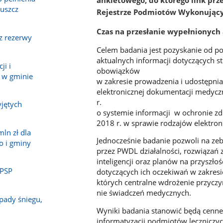
ankietowego, do którego link prz
ruszcz
Rejestrze Podmiotów Wykonującyc
Czas na przesłanie wypełnionych 
z rezerwy
Celem badania jest pozyskanie od p
aktualnych informacji dotyczących st
ji i
obowiązków
 w gminie
w zakresie prowadzenia i udostępnia
elektronicznej dokumentacji medyczn
r.
jętych
o systemie informacji w ochronie zd
2018 r. w sprawie rodzajów elektro
ln zł dla
Jednocześnie badanie pozwoli na ze
o i gminy
przez PWDL działalności, rozwiązań 
inteligencji oraz planów na przyszło
 PSP
dotyczących ich oczekiwań w zakresi
których centralne wdrożenie przyczyn
nie świadczeń medycznych.
pady śniegu,
Wyniki badania stanowić będą cenne 
informatyzacji podmiotów leczniczyc