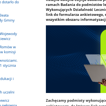
e dotarło do
ramach Badania do podmiotów le
Wykonujących Działalność Lecznic
link do formularza ankietowego, 
Beata
wszystkim obszaru informatyzacji
ady Gminy
 Wojewody
iewicz
y Romów w
ów komisji
wnościami.
1 stycznia
dukacji i
h uczelni
Zachęcamy podmioty wykonujące d
iewicz
 pełnienia