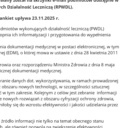
esłany został na skrzynki e-mail podmiotów dostępne w
h Działalność Leczniczą (RPWDL).
ankiet upływa 23.11.2025 r.
odmiotów wykonujących działalność leczniczą (PWDL)
opnia ich informatyzacji i przygotowania do wypełnienia
nia dokumentacji medycznej w postaci elektronicznej, w tym
ej (EDM), o której mowa w ustawie z dnia 28 kwietnia 2011
rowia oraz rozporządzeniu Ministra Zdrowia z dnia 8 maja
nicznej dokumentacji medycznej.
branie danych dot. wykorzystywania, w ramach prowadzonej
z obszaru nowych technologii, w szczególności sztucznej
ść w tym zakresie. Kolejnym z celów jest zebranie informacji
e nowych rozwiązań z obszaru cyfryzacji ochrony zdrowia,
iłoby się do wzrostu efektywności i jakości udzielania przez
źródło informacji nie tylko na temat obecnego stanu
h, ale również pozwolą na zwiększenie efektywności