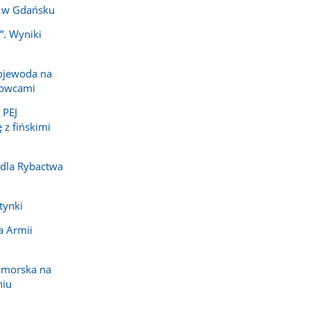
i w Gdańsku
”. Wyniki
ojewoda na
dowcami
 PEJ
 z fińskimi
 dla Rybactwa
tynki
a Armii
omorska na
niu