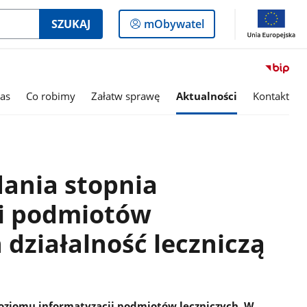
Logowanie
SZUKAJ
mObywatel
do
panelu
as
Co robimy
Załatw sprawę
Aktualności
Kontakt
dania stopnia
ji podmiotów
działalność leczniczą
poziomu informatyzacji podmiotów leczniczych. W