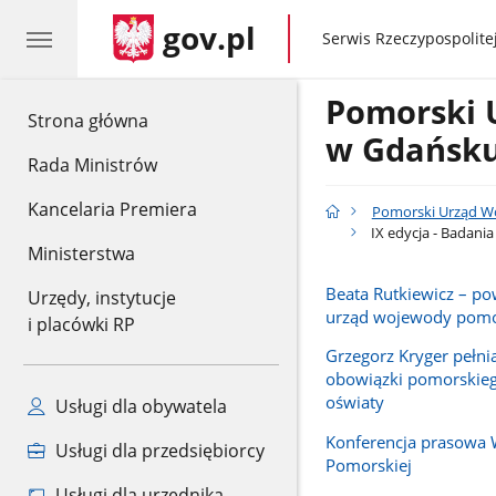
gov.pl
gov.pl
Serwis Rzeczypospolitej
Pomorski 
gov.pl
Strona główna
w Gdańsk
Rada Ministrów
Kancelaria Premiera
Pomorski Urząd W
IX edycja - Badani
Ministerstwa
Beata Rutkiewicz – p
Urzędy, instytucje
urząd wojewody pomo
i placówki RP
Grzegorz Kryger pełn
obowiązki pomorskieg
oświaty
Usługi dla obywatela
Konferencja prasowa
Usługi dla przedsiębiorcy
Pomorskiej
Usługi dla urzędnika