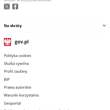
Na skróty
stopka
Strona
gov.pl
gov.pl
główna
gov.pl
Polityka cookies
Służba cywilna
Profil zaufany
BIP
Prawa autorskie
Warunki korzystania
Geoportal