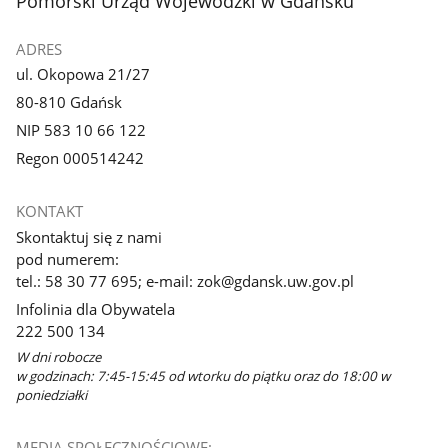
Pomorski Urząd Wojewódzki w Gdańsku
ADRES
ul. Okopowa 21/27
80-810 Gdańsk
NIP 583 10 66 122
Regon 000514242
KONTAKT
Skontaktuj się z nami
pod numerem:
tel.: 58 30 77 695; e-mail: zok@gdansk.uw.gov.pl
Infolinia dla Obywatela
222 500 134
W dni robocze
w godzinach: 7:45-15:45 od wtorku do piątku oraz do 18:00 w
poniedziałki
MEDIA SPOŁECZNOŚCIOWE: