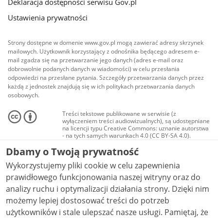
Deklaracja dostępności serwisu Gov.pl
Ustawienia prywatności
Strony dostępne w domenie www.gov.pl mogą zawierać adresy skrzynek
mailowych. Użytkownik korzystający z odnośnika będącego adresem e-
mail zgadza się na przetwarzanie jego danych (adres e-mail oraz
dobrowolnie podanych danych w wiadomości) w celu przesłania
odpowiedzi na przesłane pytania. Szczegóły przetwarzania danych przez
każdą z jednostek znajdują się w ich politykach przetwarzania danych
osobowych.
Treści tekstowe publikowane w serwisie (z
wyłączeniem treści audiowizualnych), są udostępniane
na licencji typu Creative Commons: uznanie autorstwa
- na tych samych warunkach 4.0 (CC BY-SA 4.0).
Materiały audiowizualne, w tym zdjęcia, materiały
Dbamy o Twoją prywatność
audio i wideo, są udostępniane na licencji typu
Creative Commons: uznanie autorstwa użycie
Wykorzystujemy pliki cookie w celu zapewnienia
niekomercyjne - bez utworów zależnych 4.0 (CC BY-
NC-ND 4.0), o ile nie jest to stwierdzone inaczej.
prawidłowego funkcjonowania naszej witryny oraz do
analizy ruchu i optymalizacji działania strony. Dzięki nim
możemy lepiej dostosować treści do potrzeb
użytkowników i stale ulepszać nasze usługi. Pamiętaj, że