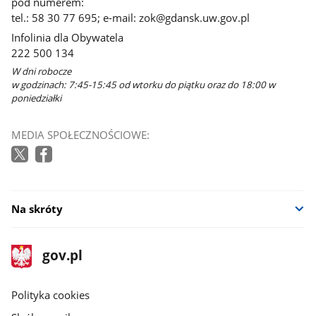
pod numerem:
tel.: 58 30 77 695; e-mail: zok@gdansk.uw.gov.pl
Infolinia dla Obywatela
222 500 134
W dni robocze
w godzinach: 7:45-15:45 od wtorku do piątku oraz do 18:00 w
poniedziałki
MEDIA SPOŁECZNOŚCIOWE:
Na skróty
stopka
Strona
gov.pl
gov.pl
główna
gov.pl
Polityka cookies