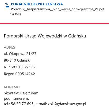
PORADNIK BEZPIECZEŃSTWA
Poradnik​_​_bezpieczeństwa​_​_pion​_wersja​_polskojęzyczna​_PL.pdf
1.43MB
stopka
Pomorski Urząd Wojewódzki w Gdańsku
ADRES
ul. Okopowa 21/27
80-810 Gdańsk
NIP 583 10 66 122
Regon 000514242
KONTAKT
Skontaktuj się z nami
pod numerem:
tel.: 58 30 77 695; e-mail: zok@gdansk.uw.gov.pl