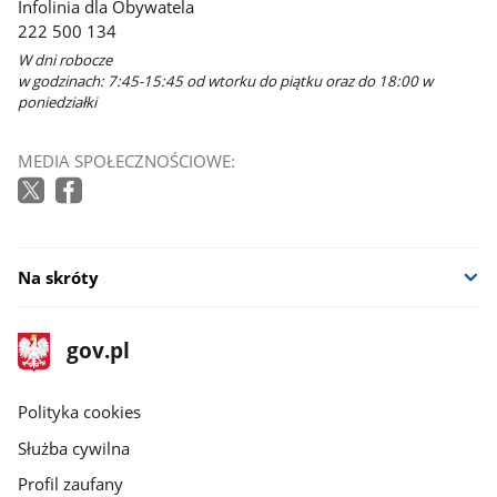
Infolinia dla Obywatela
222 500 134
W dni robocze
w godzinach: 7:45-15:45 od wtorku do piątku oraz do 18:00 w
poniedziałki
MEDIA SPOŁECZNOŚCIOWE:
Na skróty
stopka
Strona
gov.pl
gov.pl
główna
gov.pl
Polityka cookies
Służba cywilna
Profil zaufany