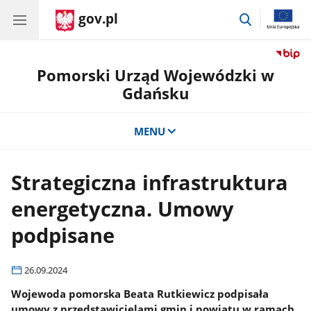
gov.pl
przejdź
do
wyszukiwar
Pomorski Urząd Wojewódzki w
Gdańsku
MENU
Strategiczna infrastruktura
energetyczna. Umowy
podpisane
26.09.2024
Wojewoda pomorska Beata Rutkiewicz podpisała
umowy z przedstawicielami gmin i powiatu w ramach