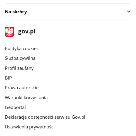
Na skróty
stopka
Strona
gov.pl
gov.pl
główna
gov.pl
Polityka cookies
Służba cywilna
Profil zaufany
BIP
Prawa autorskie
Warunki korzystania
Geoportal
Deklaracja dostępności serwisu Gov.pl
Ustawienia prywatności