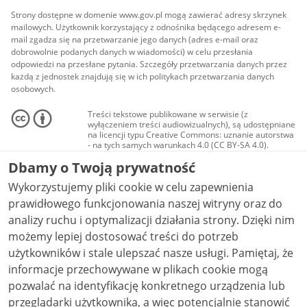
Strony dostępne w domenie www.gov.pl mogą zawierać adresy skrzynek
mailowych. Użytkownik korzystający z odnośnika będącego adresem e-
mail zgadza się na przetwarzanie jego danych (adres e-mail oraz
dobrowolnie podanych danych w wiadomości) w celu przesłania
odpowiedzi na przesłane pytania. Szczegóły przetwarzania danych przez
każdą z jednostek znajdują się w ich politykach przetwarzania danych
osobowych.
Treści tekstowe publikowane w serwisie (z
wyłączeniem treści audiowizualnych), są udostępniane
na licencji typu Creative Commons: uznanie autorstwa
- na tych samych warunkach 4.0 (CC BY-SA 4.0).
Materiały audiowizualne, w tym zdjęcia, materiały
Dbamy o Twoją prywatność
audio i wideo, są udostępniane na licencji typu
Creative Commons: uznanie autorstwa użycie
Wykorzystujemy pliki cookie w celu zapewnienia
niekomercyjne - bez utworów zależnych 4.0 (CC BY-
NC-ND 4.0), o ile nie jest to stwierdzone inaczej.
prawidłowego funkcjonowania naszej witryny oraz do
analizy ruchu i optymalizacji działania strony. Dzięki nim
możemy lepiej dostosować treści do potrzeb
użytkowników i stale ulepszać nasze usługi. Pamiętaj, że
informacje przechowywane w plikach cookie mogą
pozwalać na identyfikację konkretnego urządzenia lub
przeglądarki użytkownika, a więc potencjalnie stanowić