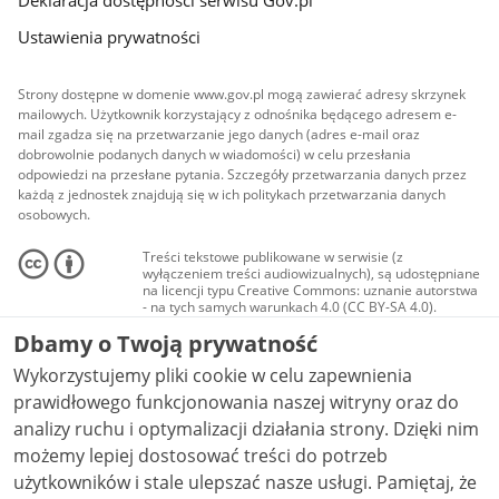
Deklaracja dostępności serwisu Gov.pl
Ustawienia prywatności
Strony dostępne w domenie www.gov.pl mogą zawierać adresy skrzynek
mailowych. Użytkownik korzystający z odnośnika będącego adresem e-
mail zgadza się na przetwarzanie jego danych (adres e-mail oraz
dobrowolnie podanych danych w wiadomości) w celu przesłania
odpowiedzi na przesłane pytania. Szczegóły przetwarzania danych przez
każdą z jednostek znajdują się w ich politykach przetwarzania danych
osobowych.
Treści tekstowe publikowane w serwisie (z
wyłączeniem treści audiowizualnych), są udostępniane
na licencji typu Creative Commons: uznanie autorstwa
- na tych samych warunkach 4.0 (CC BY-SA 4.0).
Materiały audiowizualne, w tym zdjęcia, materiały
Dbamy o Twoją prywatność
audio i wideo, są udostępniane na licencji typu
Creative Commons: uznanie autorstwa użycie
Wykorzystujemy pliki cookie w celu zapewnienia
niekomercyjne - bez utworów zależnych 4.0 (CC BY-
NC-ND 4.0), o ile nie jest to stwierdzone inaczej.
prawidłowego funkcjonowania naszej witryny oraz do
analizy ruchu i optymalizacji działania strony. Dzięki nim
możemy lepiej dostosować treści do potrzeb
użytkowników i stale ulepszać nasze usługi. Pamiętaj, że