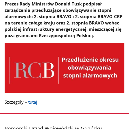
Prezes Rady Ministrów Donald Tusk podpisał
zarządzenia przedłużające obowiązywanie stopni
alarmowych: 2. stopnia BRAVO i 2. stopnia BRAVO-CRP
na terenie całego kraju oraz 2. stopnia BRAVO wobec
polskiej infrastruktury energetycznej, mieszczącej się
poza granicami Rzeczypospolitej Polskiej.
Szczegóły –
tutaj
stopka
Pomorski Urząd Wojewódzki w Gdańsku